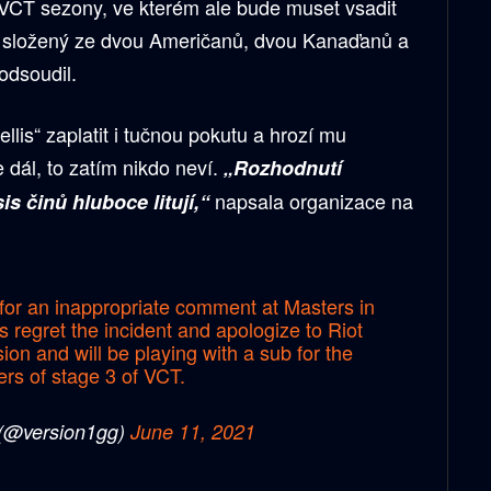
i VCT sezony, ve kterém ale bude muset vsadit
 složený ze dvou Američanů, dvou Kanaďanů a
odsoudil.
lis“ zaplatit i tučnou pokutu a hrozí mu
dál, to zatím nikdo neví.
„Rozhodnutí
napsala organizace na
is činů hluboce litují,“
for an inappropriate comment at Masters in
s regret the incident and apologize to Riot
sion and will be playing with a sub for the
iers of stage 3 of VCT.
(@version1gg)
June 11, 2021