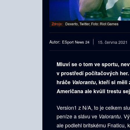
Zdroje:
Dexerto, Twitter, Foto: Riot Games
Autor:
ESport News 24
15. června 2021
Mluví se o tom ve sportu, nev
v prostředí počítačových her.
hráče
Valorantu
, kteří si měl
Američana ale kvůli trestu se
Version1 z N/A, to je celkem slu
peníze a slávu ve
. V
Valorantu
ale podlehl britskému Fnaticu, k