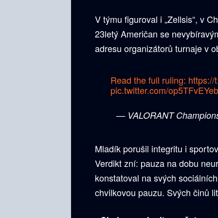
V týmu figuroval i „Zellsis“, v C
23letý Američan se nevybíravý
adresu organizátorů turnaje v obl
Read the full ruling:
https:
pic.twitter.com/op5TFvEYe
— VALORANT Champions 
Mladík porušil integritu i sport
Verdikt zní: pauza na dobu neur
konstatoval na svých sociálních
chvilkovou pauzu. Svých činů lit