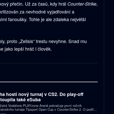
akový přečin. Už za časů, kdy hrál
,
Counter-Strike
kritizován za nevhodné vyjadřování a
ími fanoušky. Tohle je ale zdaleka největší
oly, proto „Zellsis“ trestu nevyhne. Snad mu
 jako lepší hráč i člověk.
ha hostí nový turnaj v CS2. Do play-off
toupila také eSuba
ažské Vodafone PLAYzone Areně pokračuje první ročník
árodního turnaje Tipsport Open Cup v Counter-Strike 2. O podíl z
 poolu 11 tisíc eur a body do žebříčku VRS bojuje devět týmů.