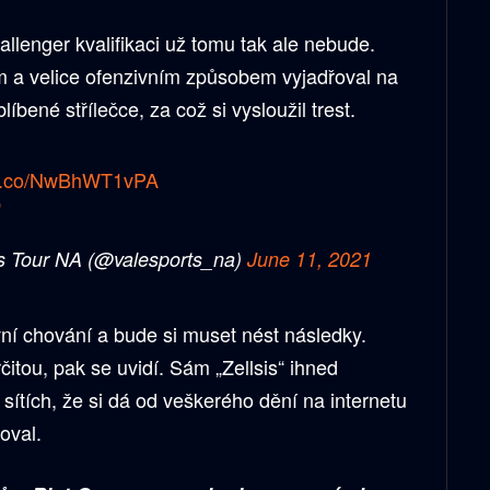
hallenger kvalifikaci už tomu tak ale nebude.
m a velice ofenzivním způsobem vyjadřoval na
íbené střílečce, za což si vysloužil trest.
//t.co/NwBhWT1vPA
b
Tour NA (@valesports_na)
June 11, 2021
ovní chování a bude si muset nést následky.
čitou, pak se uvidí. Sám „Zellsis“ ihned
 sítích, že si dá od veškerého dění na internetu
oval.