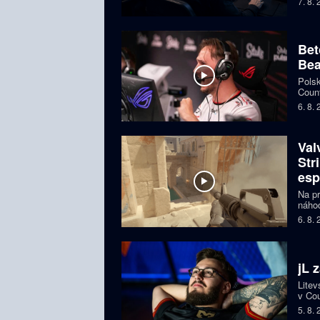
7. 8.
Česká
Bet
Bea
Polsk
Count
favor
6. 8.
Val
Str
esp
Na pr
náhod
si př
6. 8.
organ
ohroz
jL 
Litev
v Cou
BLAS
5. 8.