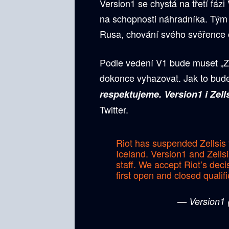
Version1 se chystá na třetí fáz
na schopnosti náhradníka. Tým
Rusa, chování svého svěřence 
Podle vedení V1 bude muset „Zel
dokonce vyhazovat. Jak to bude 
respektujeme. Version1 i Zells
Twitter.
Riot has suspended Zellsis 
Iceland. Version1 and Zellsi
staff. We accept Riot’s deci
first open and closed qualif
— Version1 