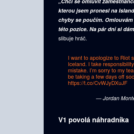
„Chci se omluvit zaměstnan
kterou jsem pronesl na Island
chyby se poučím. Omlouvám s
této pozice. Na pár dní si dá
slibuje hráč.
I want to apologize to Riot 
Iceland. I take responsibilit
mistake. I’m sorry to my tea
be taking a few days off soci
https://t.co/CvWJyDXuJF
— Jordan Monte
V1 povolá náhradníka