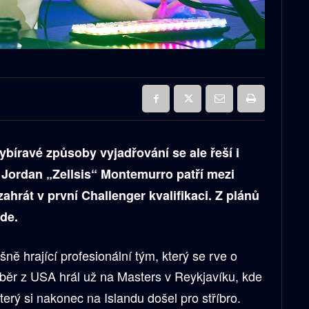
ybíravé způsoby vyjadřování se ale řeší i
 Jordan „Zellsis“ Montemurro patří mezi
i zahrát v první Challenger kvalifikaci. Z plánů
jde.
šně hrající profesionální tým, který se rve o
ýběr z USA hrál už na Masters v Reykjavíku, kde
terý si nakonec na Islandu došel pro stříbro.