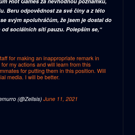
cům Riot Games za nevhodnou poznámku,
u. Beru odpovědnost za své činy a z této
e svým spoluhráčům, že jsem je dostal do
m od sociálních sítí pauzu. Polepším se,“
staff for making an inappropriate remark in
y for my actions and will learn from this
mmates for putting them in this position. Will
al media. I will be better.
murro (@Zellsis)
June 11, 2021