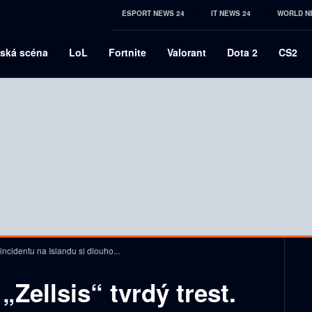
ESPORT NEWS 24
IT NEWS 24
WORLD N
ská scéna
LoL
Fortnite
Valorant
Dota 2
CS2
 incidentu na Islandu si dlouho...
„Zellsis“ tvrdý trest.