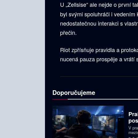
U „Zellsise“ ale nejde o první t
byl svými spoluhráči i vedením 
nedostatečnou interakci s vlastn
přečin.
Riot zpřísňuje pravidla a protok
nucená pauza prospěje a vrátí se
Doporučujeme
Pra
pos
V pr
mezin
prize