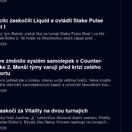
 2026
 eSuba si už zajistila postup do play-off.
clic zaskočili Liquid a ovládli Stake Pulse
t I
ý tým Betclic získal titul na turnaji Stake Pulse Beat I ve hře
er-Strike 2. Ve finále ve Stockholmu otočil zápas proti
izovaným Liquid a zvítězil 2:1 na mapy.
 2026
ve změnilo systém samolepek v Counter-
ike 2. Menší týmy varují před krizí celého
ortu
vní pohled jde o změnu, kterou uvítá většina hráčů. Valve zrušilo
né otevírání samolepkových kapslí a umožnilo fanouškům koupit
ímo samolepku svého oblíbeného týmu nebo hráče. Podle řady
 2026
izací ale nový systém dramaticky snižuje jejich příjmy a může
it budoucnost profesionální scény.
zaskočí za Vitality na dvou turnajích
ský hráč Justinas „jL“ Lekavičius dočasně doplní sestavu Vitality
nter-Strike 2. Bývalý člen Natus Vincere nastoupí na turnajích
T Open Porto a PGL Masters Bucharest.
 2026