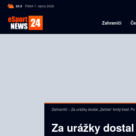
C
20.5
Pátek 7. srpna 2026
Czech
Zahraničí
Če
Zahraničí
Za urážky dostal „Zellsis“ tvrdý trest. Po
Za urážky dostal 