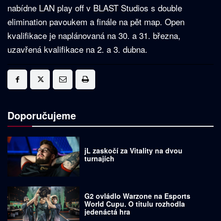
nabídne LAN play off v BLAST Studios s double
elimination pavoukem a finále na pět map. Open
kvalifikace je naplánovaná na 30. a 31. března,
uzavřená kvalifikace na 2. a 3. dubna.
Doporučujeme
jL zaskočí za Vitality na dvou
turnajích
G2 ovládlo Warzone na Esports
World Cupu. O titulu rozhodla
jedenáctá hra