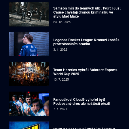
Samson míří do temných ulic. Tvůrci Just
Cause chystají drsnou kriminálku ve
stylu Mad Maxe
23. 12. 2025
Legenda Rocket League Kronovi končí s
profesionálním hraním
3. 1. 2022
Team Heretics vyhráli Valorant Esports
World Cup 2025
13. 7. 2025
Fanouškovi Cloud9 vyhořel byt!
Podepsaný dres ale neštěstí přežil
7. 1. 2021