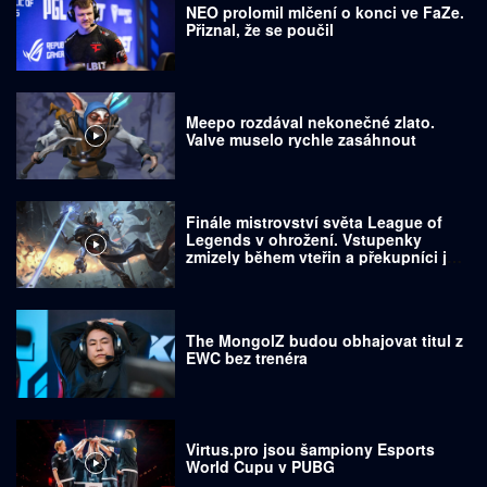
NEO prolomil mlčení o konci ve FaZe.
Přiznal, že se poučil
Meepo rozdával nekonečné zlato.
Valve muselo rychle zasáhnout
Finále mistrovství světa League of
Legends v ohrožení. Vstupenky
zmizely během vteřin a překupníci je
prodávají za tisíce dolarů
The MongolZ budou obhajovat titul z
EWC bez trenéra
Virtus.pro jsou šampiony Esports
World Cupu v PUBG