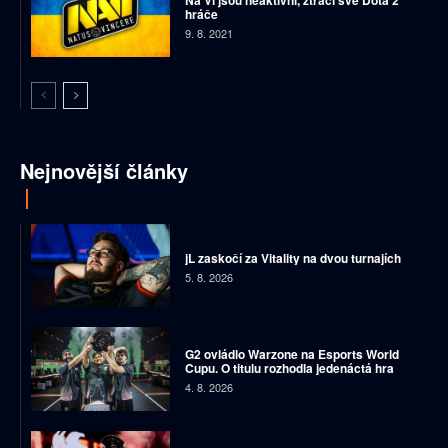
Na’Vi jsou neaktivní, ztrácí své Dota 2
hráče
9. 8. 2021
Nejnovější články
jL zaskočí za Vitality na dvou turnajích
5. 8. 2026
G2 ovládlo Warzone na Esports World
Cupu. O titulu rozhodla jedenáctá hra
4. 8. 2026