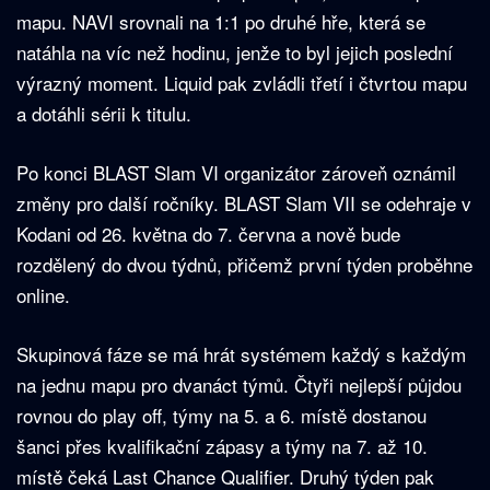
mapu. NAVI srovnali na 1:1 po druhé hře, která se
natáhla na víc než hodinu, jenže to byl jejich poslední
výrazný moment. Liquid pak zvládli třetí i čtvrtou mapu
a dotáhli sérii k titulu.
Po konci BLAST Slam VI organizátor zároveň oznámil
změny pro další ročníky. BLAST Slam VII se odehraje v
Kodani od 26. května do 7. června a nově bude
rozdělený do dvou týdnů, přičemž první týden proběhne
online.
Skupinová fáze se má hrát systémem každý s každým
na jednu mapu pro dvanáct týmů. Čtyři nejlepší půjdou
rovnou do play off, týmy na 5. a 6. místě dostanou
šanci přes kvalifikační zápasy a týmy na 7. až 10.
místě čeká Last Chance Qualifier. Druhý týden pak