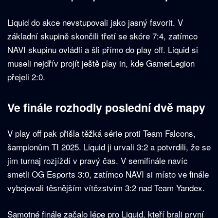
Liquid do akce nevstupovali jako jasný favorit. V
základní skupině skončili třetí se skóre 7:4, zatímco
NAVI skupinu ovládli a šli přímo do play off. Liquid si
museli nejdřív projít ještě play in, kde GamerLegion
přejeli 2:0.
Ve finále rozhodly poslední dvě mapy
V play off pak přišla těžká série proti Team Falcons,
šampionům TI 2025. Liquid ji urvali 3:2 a potvrdili, že se
jim turnaj rozjíždí v pravý čas. V semifinále navíc
smetli OG Esports 3:0, zatímco NAVI si místo ve finále
vybojovali těsnějším vítězstvím 3:2 nad Team Yandex.
Samotné finále začalo lépe pro Liquid, kteří brali první