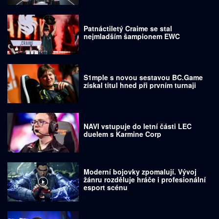
Patnáctiletý Craime se stal
nejmladším šampionem EWC
S1mple s novou sestavou BC.Game
získal titul hned při prvním turnaji
NAVI vstupuje do letní části LEC
duelem s Karmine Corp
Moderní bojovky zpomalují. Vývoj
žánru rozděluje hráče i profesionální
esport scénu