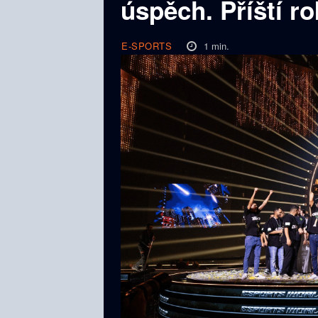
úspěch. Příští r
1
min.
E-SPORTS