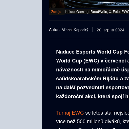
Zdroje:
Insider Gaming, ReadWrite, X. Foto: EW
Autor:
Michal Kopecký
26. srpna 2024
Nadace Esports World Cup Fo
World Cup (EWC) v červenci a
návaznosti na mimořádně úsp
saúdskoarabském Rijádu a zauj
na další pozvednutí esportové
každoroční akci, která spojí 
Turnaj EWC
se letos stal nejsle
více než 500 milionů diváků, kte