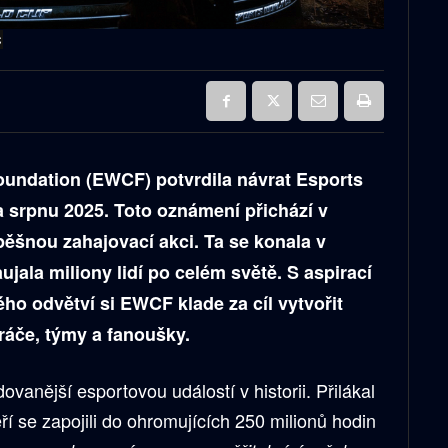
C
undation (EWCF) potvrdila návrat Esports
 srpnu 2025. Toto oznámení přichází v
ěšnou zahajovací akci. Ta se konala v
ala miliony lidí po celém světě. S aspirací
ho odvětví si EWCF klade za cíl vytvořit
hráče, týmy a fanoušky.
dovanější esportovou událostí v historii. Přilákal
ří se zapojili do ohromujících 250 milionů hodin