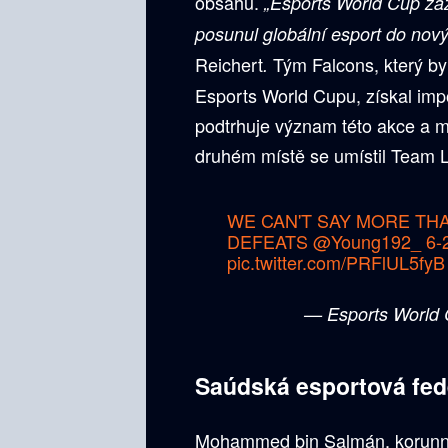
obsahu.
„Esports World Cup za
posunul globální esport do nový
Reichert
Tým Falcons, který b
.
Esports World Cupu, získal imp
podtrhuje význam této akce a m
druhém místě se umístil Team L
WE CAN'T SAY MORE T
DEFEATS
@Young192_
6-2
pic.twitter.com/PRFlUL5fyB
— Esports Worl
Saúdská esportová fede
Mohammed bin Salmán, korunní