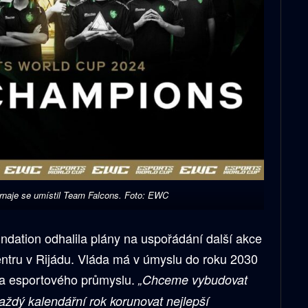
rnaje se umístil Team Falcons. Foto: EWC
dation odhalila plány na uspořádání další akce
tru v Rijádu. Vláda má v úmyslu do roku 2030
la esportového průmyslu.
„Chceme vybudovat
každý kalendářní rok korunovat nejlepší