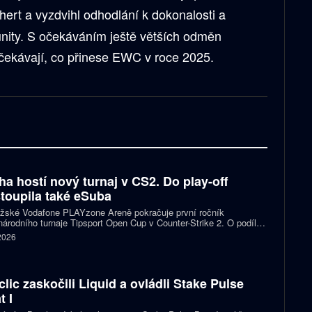
hert a vyzdvihl odhodlání k dokonalosti a
nity. S očekáváním ještě větších odměn
 očekávají, co přinese EWC v roce 2025.
ha hostí nový turnaj v CS2. Do play-off
toupila také eSuba
ažské Vodafone PLAYzone Areně pokračuje první ročník
árodního turnaje Tipsport Open Cup v Counter-Strike 2. O podíl z
 poolu 11 tisíc eur a body do žebříčku VRS bojuje devět týmů.
 2026
 eSuba si už zajistila postup do play-off.
clic zaskočili Liquid a ovládli Stake Pulse
t I