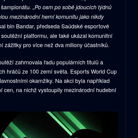
j šampionátu.
„Po osm po sobě jdoucích týdnů
celou mezinárodní herní komunitu jako nikdy
sal bin Bandar, předseda Saúdské esportové
n soutěžní platformu, ale také ukázal komunitní
ní zážitky pro více než dva miliony účastníků.
utěží zahrnovala řadu populárních titulů a
ších hráčů ze 100 zemí světa. Esports World Cup
slavnostními okamžiky. Na akci byla například
 cen, na nichž vystoupily mezinárodní hudební