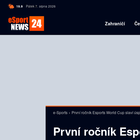
C
19.9
Pátek 7. srpna 2026
Czech
Zahraničí
Če
e-Sports
První ročník Esports World Cup slaví úsp
První ročník Esp