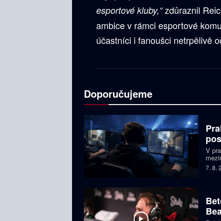
zdůraznil Reic
esportové kluby,“
ambice v rámci esportové komu
účastníci i fanoušci netrpělivě
Doporučujeme
Pra
pos
V pr
mezin
prize
7. 8.
Česká
Bet
Bea