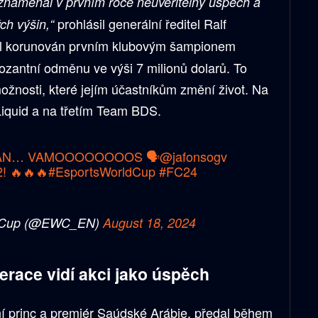
znamenal v prvním roce neuvěřitelný úspěch a
prohlásil generální ředitel Ralf
ch výšin,“
yl korunován prvním klubovým šampionem
ozantní odměnu ve výši 7 milionů dolarů. To
ožnosti, které jejím účastníkům změní život. Na
iquid a na třetím Team BDS.
HAN… VAMOOOOOOOOS 🗣️
@jafonsogv
! 🔥🔥🔥
#EsportsWorldCup
#FC24
d Cup (@EWC_EN)
August 18, 2024
race vidí akci jako úspěch
 princ a premiér Saúdské Arábie, předal během