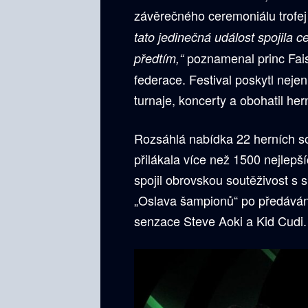
závěrečného ceremoniálu trofe
tato jedinečná událost spojila 
poznamenal princ Fai
předtím,“
federace. Festival poskytl neje
turnaje, koncerty a obohatil her
Rozsáhlá nabídka 22 herních so
přilákala více než 1500 nejlep
spojil obrovskou soutěživost s 
„Oslava šampionů“ po předávání
senzace Steve Aoki a Kid Cudi.