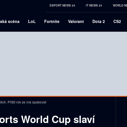
ESPORT NEWS 24
IT NEWS 24
WORLD N
ská scéna
LoL
Fortnite
Valorant
Dota 2
CS2
ěch. Příští rok se má opakovat
orts World Cup slaví