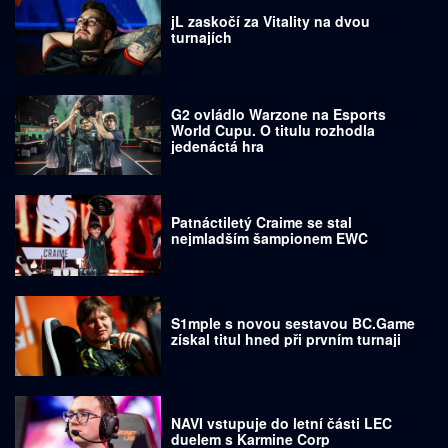
jL zaskočí za Vitality na dvou
turnajích
G2 ovládlo Warzone na Esports
World Cupu. O titulu rozhodla
jedenáctá hra
Patnáctiletý Craime se stal
nejmladším šampionem EWC
S1mple s novou sestavou BC.Game
získal titul hned při prvním turnaji
NAVI vstupuje do letní části LEC
duelem s Karmine Corp