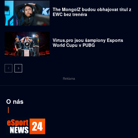
The MongolZ budou obhajovat titul z
EWC bez trenéra
Virtus.pro jsou šampiony Esports
World Cupu v PUBG
Reklama
O nás