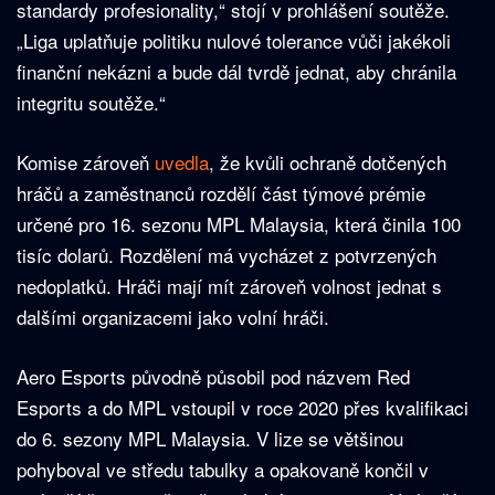
standardy profesionality,“ stojí v prohlášení soutěže.
„Liga uplatňuje politiku nulové tolerance vůči jakékoli
finanční nekázni a bude dál tvrdě jednat, aby chránila
integritu soutěže.“
Komise zároveň
uvedla
, že kvůli ochraně dotčených
hráčů a zaměstnanců rozdělí část týmové prémie
určené pro 16. sezonu MPL Malaysia, která činila 100
tisíc dolarů. Rozdělení má vycházet z potvrzených
nedoplatků. Hráči mají mít zároveň volnost jednat s
dalšími organizacemi jako volní hráči.
Aero Esports původně působil pod názvem Red
Esports a do MPL vstoupil v roce 2020 přes kvalifikaci
do 6. sezony MPL Malaysia. V lize se většinou
pohyboval ve středu tabulky a opakovaně končil v