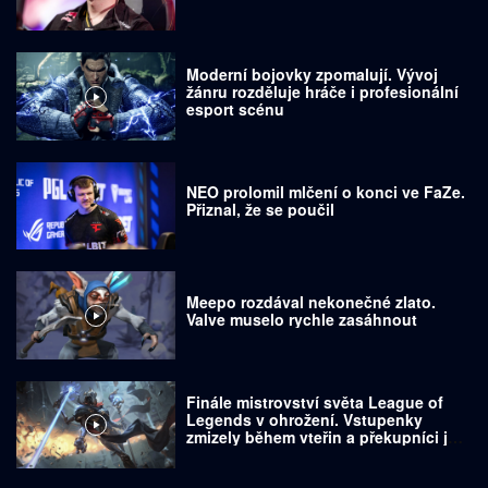
Moderní bojovky zpomalují. Vývoj
žánru rozděluje hráče i profesionální
esport scénu
NEO prolomil mlčení o konci ve FaZe.
Přiznal, že se poučil
Meepo rozdával nekonečné zlato.
Valve muselo rychle zasáhnout
Finále mistrovství světa League of
Legends v ohrožení. Vstupenky
zmizely během vteřin a překupníci je
prodávají za tisíce dolarů