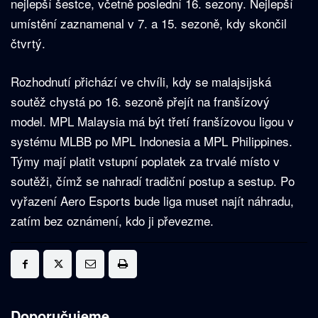
nejlepší šestce, včetně poslední 16. sezony. Nejlepší
umístění zaznamenal v 7. a 15. sezoně, kdy skončil
čtvrtý.
Rozhodnutí přichází ve chvíli, kdy se malajsijská
soutěž chystá po 16. sezoně přejít na franšízový
model. MPL Malaysia má být třetí franšízovou ligou v
systému MLBB po MPL Indonesia a MPL Philippines.
Týmy mají platit vstupní poplatek za trvalé místo v
soutěži, čímž se nahradí tradiční postup a sestup. Po
vyřazení Aero Esports bude liga muset najít náhradu,
zatím bez oznámení, kdo ji převezme.
Doporučujeme