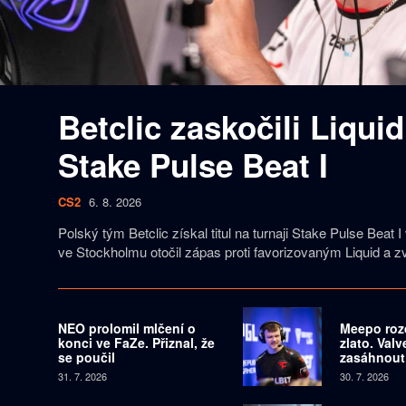
Betclic zaskočili Liquid
Stake Pulse Beat I
CS2
6. 8. 2026
Polský tým Betclic získal titul na turnaji Stake Pulse Beat I
ve Stockholmu otočil zápas proti favorizovaným Liquid a zv
NEO prolomil mlčení o
Meepo roz
konci ve FaZe. Přiznal, že
zlato. Val
se poučil
zasáhnout
31. 7. 2026
30. 7. 2026