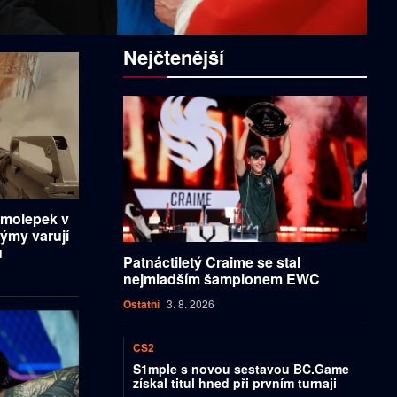
Nejčtenější
amolepek v
týmy varují
u
Patnáctiletý Craime se stal
nejmladším šampionem EWC
Ostatní
3. 8. 2026
CS2
S1mple s novou sestavou BC.Game
získal titul hned při prvním turnaji