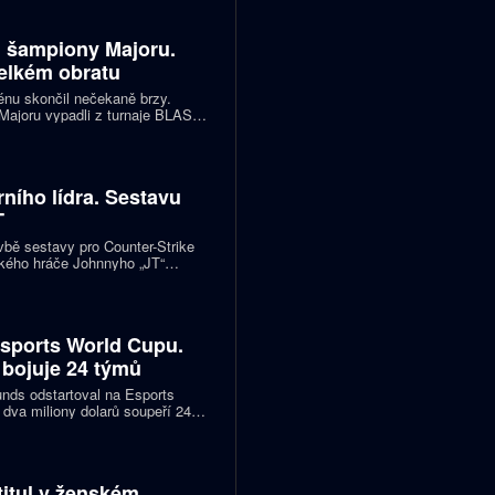
i šampiony Majoru.
velkém obratu
énu skončil nečekaně brzy.
Majoru vypadli z turnaje BLAST
když podlehli 100 Thieves 1:2.
áli výrazně lépe a po první
ního lídra. Sestavu
T
vbě sestavy pro Counter-Strike
ického hráče Johnnyho „JT“
dení týmu. Na lavičku naopak
l „siuhy“ Szkaradek.
sports World Cupu.
 bojuje 24 týmů
unds odstartoval na Esports
dva miliony dolarů soupeří 24
, T1, Team Liquid nebo obhájci
dového finále se dostane
 titul v ženském