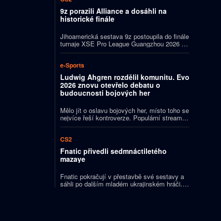
9z porazili Alliance a dosáhli na
historické finále
Jihoamerická sestava 9z postoupila do finále
turnaje XSE Pro League Guangzhou 2026 v
Counter-Strike 2. V semifinále přehrála
švédské Alliance 2:1 na mapy a poprvé v
e-Sports
historii organizace se dostala do souboje o
titul na turnaji, na kterém se uděluje ocenění
Ludwig Ahgren rozdělil komunitu. Evo
pro nejužitečnějšího hráče.
2026 znovu otevřelo debatu o
budoucnosti bojových her
Mělo jít o oslavu bojových her, místo toho se
nejvíce řeší kontroverze. Populární streamer
Ludwig Ahgren svým výrokem o
sledovanosti i předchozími aktivitami kolem
CS2
turnaje rozdělil fighting game komunitu a
znovu otevřel debatu o tom, zda se Evo
Fnatic přivedli sedmnáctiletého
nevzdaluje své tradiční identitě.
mazaye
Fnatic pokračují v přestavbě své sestavy a
sáhli po dalším mladém ukrajinském hráči. Z
akademie Spirit přichází sedmnáctiletý
Volodymyr „mazay“ Iorhachov, který má
týmu dodat víc palebné síly. Na lavičku se
naopak přesouvá Viktor „Br4tkO“ Kondratets.