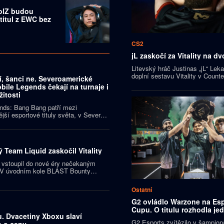
olZ budou
titul z EWC bez
CS2
jL zaskočí za Vitality na dv
Litevský hráč Justinas „jL“ Lek
doplní sestavu Vitality v Counter
í, šanci ne. Severoamerické
Bývalý člen Natus Vincere nast
ile Legends čekají na turnaje i
turnajích BLAST Open Porto a
žitosti
Bucharest.
nds: Bang Bang patří mezi
jší esportové tituly světa, v Severní
 jeho profesionální scéna dlouhodobě
rická hráčka Ashley „Ashlay“ Ann
 že problémem není nedostatek
brž minimum turnajů. Bez pravidelného
 Team Liquid zaskočil Vitality
e podle ní téměř nemožné bojovat o
pěchy.
 vstoupil do nové éry nečekaným
. V úvodním kole BLAST Bounty
azil favorizované Vitality 2:0 a
eřovu dlouhou sérii postupů do play-
Ostatní
G2 ovládlo Warzone na Esp
Cupu. O titulu rozhodla je
u. Dvacetiny Xboxu slaví
G2 Esports zvítězilo v šampio
e o ceny