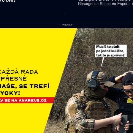
Resurgence Series na Esports 
2026. O vítězi napínavého finál
jedenáctá hra, do které vstupov
titul hned pět týmů.
Reklama