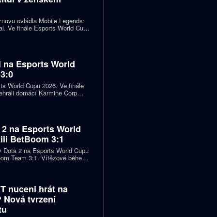
znovu ovládla Mobile Legends:
l. Ve finále Esports World Cupu
ískala druhý titul v řadě a
jšího týmu v historii soutěže.
ul na Esports World
3:0
rts World Cupu 2026. Ve finále
řehráli domácí Karmine Corp
ř šestileté čekání na velkou
600 tisíc dolarů.
 2 na Esports World
zili BetBoom 3:1
 v Dota 2 na Esports World Cupu
Boom Team 3:1. Vítězové během
i mapy a z dvoumilionového prize
ů.
 nuceni hrát na
 Nová tvrzení
tu