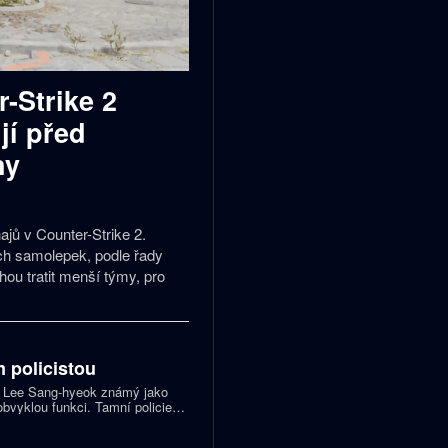
-Strike 2
jí před
ny
ajů v Counter-Strike 2.
h samolepek, podle řady
hou tratit menší týmy, pro
.
m policistou
 Lee Sang-hyeok známý jako
obvyklou funkci. Tamní policie
tou a ambasadorem kampaně,
vymanit se z internetového