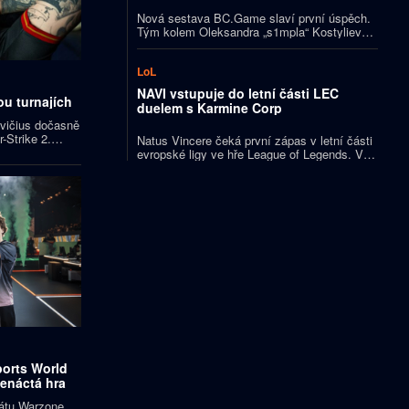
Nová sestava BC.Game slaví první úspěch.
Tým kolem Oleksandra „s1mpla“ Kostylieva
vyhrál turnaj Elisa Esports BreakOut Series
#1, když ve finále porazil ENCE 2:0.
LoL
Rozhodující mapa dospěla do prodloužení, v
němž ukrajinská hvězda předvedla klíčovou
NAVI vstupuje do letní části LEC
akci.
ou turnajích
duelem s Karmine Corp
avičius dočasně
-Strike 2.
Natus Vincere čeká první zápas v letní části
oupí na
evropské ligy ve hře League of Legends. V
 PGL Masters
sobotu večer vyzve Karmine Corp, na který
ve čtyřech předchozích vzájemných sériích
nestačil. Oba celky zároveň bojují o jedno ze
tří míst na letošním světovém šampionátu.
orts World
denáctá hra
nátu Warzone