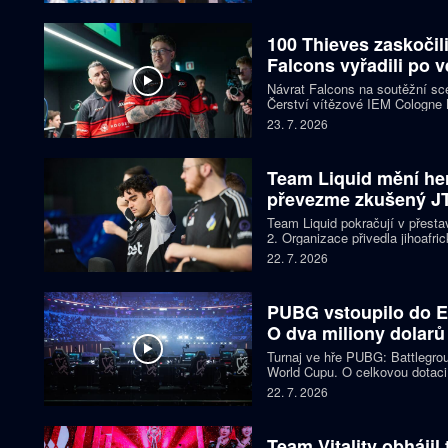
hazardu.
100 Thieves zaskočil
Falcons vyřadili po 
Návrat Falcons na soutěžní sc
Čerství vítězové IEM Cologne 
Bounty hned po prvním utkání, 
23. 7. 2026
Rozhodující mapu přitom rozehr
polovině vedli 9:3.
Team Liquid mění her
převezme zkušený J
Team Liquid pokračují v přesta
2. Organizace přivedla jihoafr
Theodosioua, který se ujme ve
22. 7. 2026
zamířil dosavadní kapitán Kami
PUBG vstoupilo do E
O dva miliony dolarů
Turnaj ve hře PUBG: Battlegro
World Cupu. O celkovou dotaci 
týmů, mezi nimi Natus Vincere
22. 7. 2026
titulu Twisted Minds. Do víken
nejlepších šestnáct.
Team Vitality obhájil