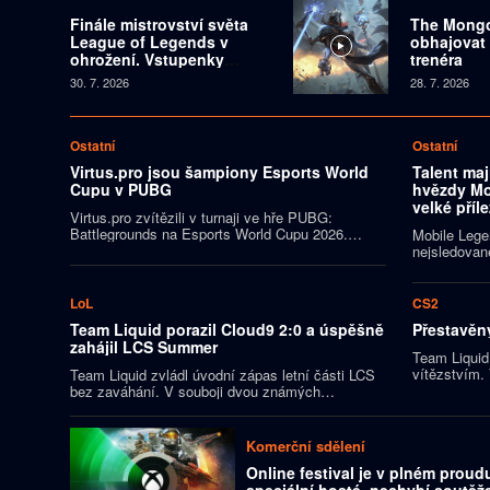
Finále mistrovství světa
The Mong
League of Legends v
obhajovat 
ohrožení. Vstupenky
trenéra
zmizely během vteřin a
30. 7. 2026
28. 7. 2026
překupníci je prodávají za
tisíce dolarů
Ostatní
Ostatní
Virtus.pro jsou šampiony Esports World
Talent maj
Cupu v PUBG
hvězdy Mob
velké příle
Virtus.pro zvítězili v turnaji ve hře PUBG:
Battlegrounds na Esports World Cupu 2026.
Mobile Lege
Evropská sestava dosáhla potřebného počtu
nejsledovaně
bodů už před koncem finále, k zisku titulu však
Americe ale
musela přidat ještě vítězství v jednom ze
strádá. Ame
zápasů. Rozhodnout dokázala až v závěrečné
upozorňuje,
LoL
CS2
osmnácté hře.
talentu, ný
Team Liquid porazil Cloud9 2:0 a úspěšně
Přestavěný
soutěžení j
zahájil LCS Summer
největší ús
Team Liquid
vítězstvím
Team Liquid zvládl úvodní zápas letní části LCS
Season 2 por
bez zaváhání. V souboji dvou známých
ukončil soup
severoamerických organizací porazil Cloud9 2:0 a
off.
navázal na úspěchy ze vzájemných zápasů z
první poloviny roku.
Komerční sdělení
Online festival je v plném proud
speciální hosté, nechybí soutěž