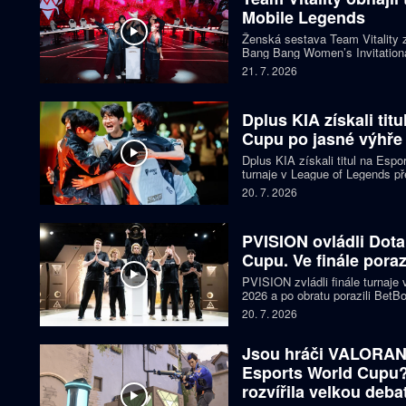
Mobile Legends
Ženská sestava Team Vitality 
Bang Bang Women’s Invitationa
v Paříži porazila NAVI PH 4:2, z
21. 7. 2026
upevnila svou pozici nejúspěšně
Dplus KIA získali tit
Cupu po jasné výhře 
Dplus KIA získali titul na Espo
turnaje v League of Legends p
jednoznačně 3:0, ukončili témě
20. 7. 2026
mezinárodní trofej a odnesli si 
PVISION ovládli Dota
Cupu. Ve finále pora
PVISION zvládli finále turnaje
2026 a po obratu porazili Bet
celé soutěže prohráli pouze tř
20. 7. 2026
poolu si odnesli 750 tisíc dolar
Jsou hráči VALORANT
Esports World Cupu?
rozvířila velkou deba