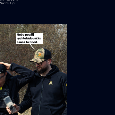
World Cupu
e rozhodla až
alo s šancí na