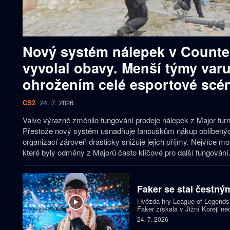
Nový systém nálepek v Counter
vyvolal obavy. Menší týmy varu
ohrožením celé esportové scé
CS2
24. 7. 2026
Valve výrazně změnilo fungování prodeje nálepek z Major turn
Přestože nový systém usnadňuje fanouškům nákup oblíbenýc
organizací zároveň drasticky snižuje jejich příjmy. Nejvíce mo
které byly odměny z Majorů často klíčové pro další fungování
Faker se stal čestný
Hvězda hry League of Legends
Faker získala v Jižní Koreji ne
ho jmenovala čestným policis
24. 7. 2026
která má mladým lidem pomoci 