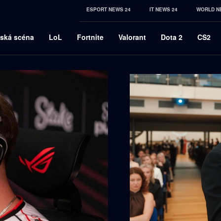
ESPORT NEWS 24
IT NEWS 24
WORLD N
ská scéna
LoL
Fortnite
Valorant
Dota 2
CS2