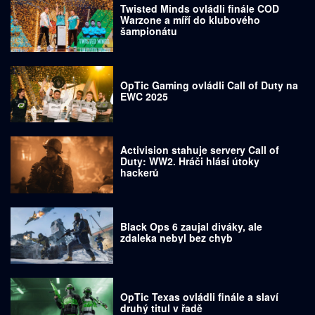
Twisted Minds ovládli finále COD
Warzone a míří do klubového
šampionátu
OpTic Gaming ovládli Call of Duty na
EWC 2025
Activision stahuje servery Call of
Duty: WW2. Hráči hlásí útoky
hackerů
Black Ops 6 zaujal diváky, ale
zdaleka nebyl bez chyb
OpTic Texas ovládli finále a slaví
druhý titul v řadě