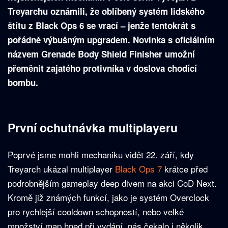
Treyarchu oznámili, že oblíbený systém lidského
štítu z Black Ops 6 se vrací – jenže tentokrát s
pořádně výbušným upgradem. Novinka s oficiálním
názvem Grenade Body Shield Finisher umožní
přeměnit zajatého protivníka v doslova chodící
bombu.
První ochutnávka multiplayeru
Poprvé jsme mohli mechaniku vidět 22. září, kdy
Treyarch ukázal multiplayer
Black Ops 7
krátce před
podrobnějším gameplay deep divem na akci CoD Next.
Kromě již známých funkcí, jako je systém Overclock
pro rychlejší cooldown schopností, nebo velké
množství map hned při vydání, nás čekalo i několik