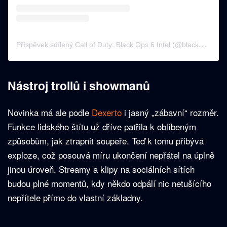
P
říspěvek sdílený Call of Duty: Black Ops 6 Intel (@blackops7intel)
Nástroj trollů i showmanů
Novinka má ale podle
Dexerto
i jasný „zábavní“ rozměr.
Funkce lidského štítu už dříve patřila k oblíbeným
způsobům, jak ztrapnit soupeře. Teď k tomu přibývá
exploze, což posouvá míru ukončení nepřátel na úplně
jinou úroveň. Streamy a klipy na sociálních sítích
budou plné momentů, kdy někdo odpálí nic netušícího
nepřítele přímo do vlastní základny.