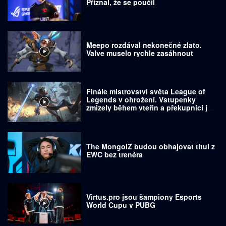
Přiznal, že se poučil
Meepo rozdával nekonečné zlato.
Valve muselo rychle zasáhnout
Finále mistrovství světa League of
Legends v ohrožení. Vstupenky
zmizely během vteřin a překupníci je
prodávají za tisíce dolarů
The MongolZ budou obhajovat titul z
EWC bez trenéra
Virtus.pro jsou šampiony Esports
World Cupu v PUBG