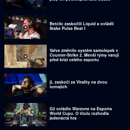
Betclic zaskočili Liquid a ovládli
Stake Pulse Beat I
Valve změnilo systém samolepek v
Counter-Strike 2. Menší týmy varují
před krizí celého esportu
jL zaskočí za Vitality na dvou
turnajích
G2 ovládlo Warzone na Esports
World Cupu. O titulu rozhodla
jedenáctá hra