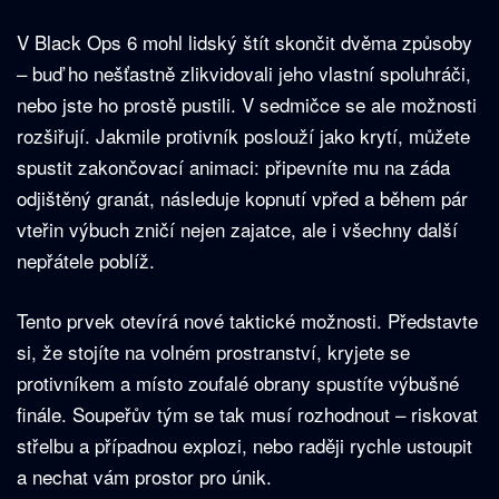
V Black Ops 6 mohl lidský štít skončit dvěma způsoby
– buď ho nešťastně zlikvidovali jeho vlastní spoluhráči,
nebo jste ho prostě pustili. V sedmičce se ale možnosti
rozšiřují. Jakmile protivník poslouží jako krytí, můžete
spustit zakončovací animaci: připevníte mu na záda
odjištěný granát, následuje kopnutí vpřed a během pár
vteřin výbuch zničí nejen zajatce, ale i všechny další
nepřátele poblíž.
Tento prvek otevírá nové taktické možnosti. Představte
si, že stojíte na volném prostranství, kryjete se
protivníkem a místo zoufalé obrany spustíte výbušné
finále. Soupeřův tým se tak musí rozhodnout – riskovat
střelbu a případnou explozi, nebo raději rychle ustoupit
a nechat vám prostor pro únik.