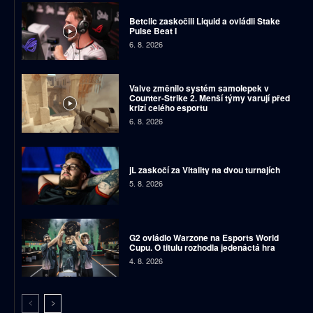
Betclic zaskočili Liquid a ovládli Stake
Pulse Beat I
6. 8. 2026
Valve změnilo systém samolepek v
Counter-Strike 2. Menší týmy varují před
krizí celého esportu
6. 8. 2026
jL zaskočí za Vitality na dvou turnajích
5. 8. 2026
G2 ovládlo Warzone na Esports World
Cupu. O titulu rozhodla jedenáctá hra
4. 8. 2026