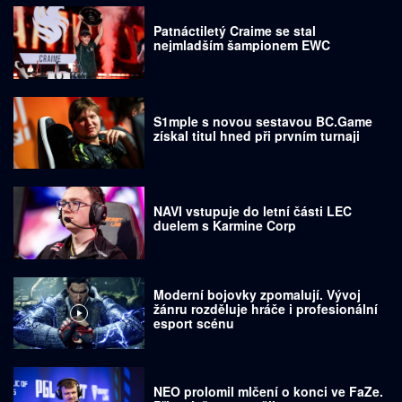
Patnáctiletý Craime se stal
nejmladším šampionem EWC
S1mple s novou sestavou BC.Game
získal titul hned při prvním turnaji
NAVI vstupuje do letní části LEC
duelem s Karmine Corp
Moderní bojovky zpomalují. Vývoj
žánru rozděluje hráče i profesionální
esport scénu
NEO prolomil mlčení o konci ve FaZe.