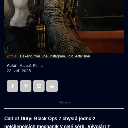
Zdroje:
Dexerto, YouTube, Instagram, Foto: Activision
Autor:
Matouš Klíma
23. září 2025
Reklama
Call of Duty: Black Ops 7 chystá jednu z
nejšílenějších mechanik v celé sérii. Vývojáři z