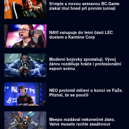
S1mple s novou sestavou BC.Game
získal titul hned při prvním turnaji
NAVI vstupuje do letní části LEC
duelem s Karmine Corp
Moderní bojovky zpomalují. Vývoj
žánru rozděluje hráče i profesionální
esport scénu
NEO prolomil mlčení o konci ve FaZe.
Přiznal, že se poučil
Meepo rozdával nekonečné zlato.
Valve muselo rychle zasáhnout