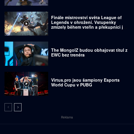
Finále mistrovství světa League of
Legends v ohrožení. Vstupenky
zmizely během vteřin a překupníci je
prodávají za tisíce dolarů
The MongolZ budou obhajovat titul z
EWC bez trenéra
Virtus.pro jsou šampiony Esports
World Cupu v PUBG
Reklama