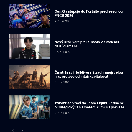
Gen.G vstupuje do Fortnite před sezonou
FNCS 2026
9. 1. 2026
Nový král Koreje? T1 našlo v akademii
další diamant
27. 4. 2026
Čínští hráči Helldivers 2 zachraňují celou
hru, protože odmítají kapitulovat
31. 5. 2025
Twistzz se vrací do Team Liquid. Jedná se
o trategický tah směrem k CSGO převaze
9. 12. 2023