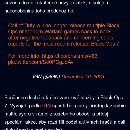
sezonu dostali skutečně nový zážitek, nikoli jen
napodobeninu toho předchozího.
Call of Duty will no longer release multiple Black
Ops or Modern Warfare games back-to-back
after negative feedback and concerning sales
reports for the most recent release, Black Ops 7.
For more info:
https://t.co/bnakmlwV63
pic.twitter.com/Se0PCgJqAv
— IGN (@IGN)
December 10, 2025
Současně dochází k úpravám živé služby u Black Ops
7. Vývojáři podle
IGN
spustí bezplatný přístup k zombie
multiplayeru v rámci zkušebního období a přidají
speciální akce, aby rozšířili počet aktivních hráčů a dali
titulu šanci vylepšit pověst.