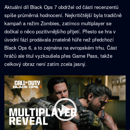
Aktuální díl Black Ops 7 obdržel od části recenzentů
spíše průměrná hodnocení. Nejkritičtější byla tradičně
kampaň a režim Zombies, zatímco multiplayer se
dočkal o něco pozitivnějšího přijetí. Přesto se hra v
úvodní fázi prodávala znatelně hůře než předchozí
Black Ops 6, a to zejména na evropském trhu. Část
hráčů ale titul vyzkoušela přes Game Pass, takže
celkový obraz není zatím zcela jasný.