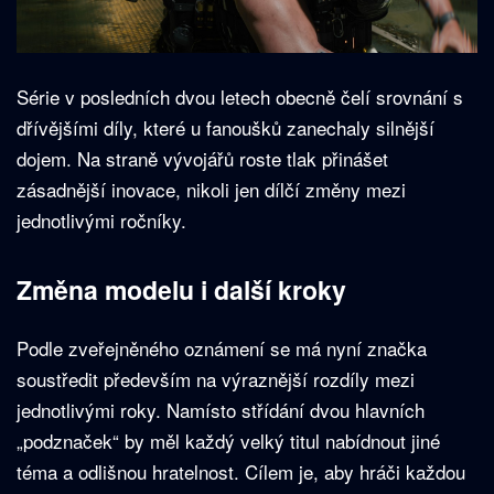
Série v posledních dvou letech obecně čelí srovnání s
dřívějšími díly, které u fanoušků zanechaly silnější
dojem. Na straně vývojářů roste tlak přinášet
zásadnější inovace, nikoli jen dílčí změny mezi
jednotlivými ročníky.
Změna modelu i další kroky
Podle zveřejněného oznámení se má nyní značka
soustředit především na výraznější rozdíly mezi
jednotlivými roky. Namísto střídání dvou hlavních
„podznaček“ by měl každý velký titul nabídnout jiné
téma a odlišnou hratelnost. Cílem je, aby hráči každou