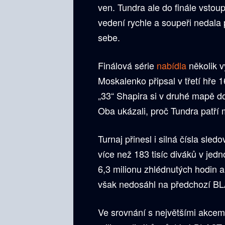
ven. Tundra ale do finále vstoup
vedení rychle a soupeři nedala 
sebe.
Finálová série
nabídla
několik v
Moskalenko připsal v třetí hře 
„33“ Shapira si v druhé mapě d
Oba ukázali, proč Tundra patří 
Turnaj přinesl i silná čísla sled
více než 183 tisíc diváků v jed
6,3 milionu zhlédnutých hodin 
však nedosáhl na předchozí BLA
Ve srovnání s největšími akcemi