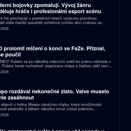
erní bojovky zpomalují. Vývoj žánru
děluje hráče i profesionální esport scénu
é hry procházejí v posledních letech výraznou proměnou.
áři stále častěji opouštějí extrémně rychlou akci známou ze
ích klasik a snaží se vytvářet přístupnější tituly pro širší publikum
. 2026
ortové diváky. Ne všichni hráči jsou ale z tohoto směru nadšení a
ita se kvůli němu stále častěji rozděluje.
 prolomil mlčení o konci ve FaZe. Přiznal,
se poučil
 „NEO“ Kubski se po několika měsících vrátil ke svému odchodu z
 Polský trenér rozhodnutí organizace chápe a žádnou zášť necítí.
nost z prvního trenérského angažmá ho však přiměla změnit
. 2026
d na vlastní práci.
po rozdával nekonečné zlato. Valve muselo
hle zasáhnout
 objevili u hrdiny Meepo závažnou chybu, která umožňovala
ovat předměty a během několika minut získat prakticky
zené množství zlata. Valve postavu dočasně vyřadilo z
. 2026
hmakingu a následně vydalo opravu.