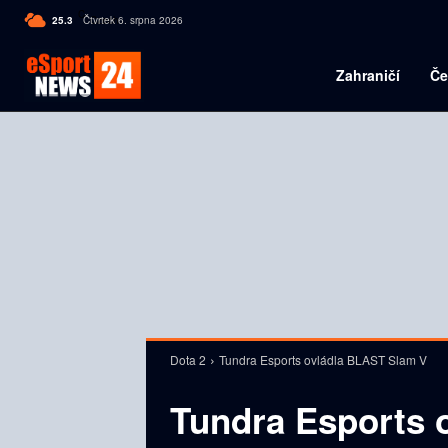
C
25.3
Čtvrtek 6. srpna 2026
Czech
Zahraničí
Če
Dota 2
Tundra Esports ovládla BLAST Slam V
Tundra Esports 