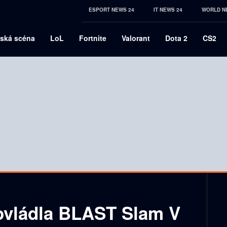
ESPORT NEWS 24
IT NEWS 24
WORLD N
ská scéna
LoL
Fortnite
Valorant
Dota 2
CS2
ovládla BLAST Slam V