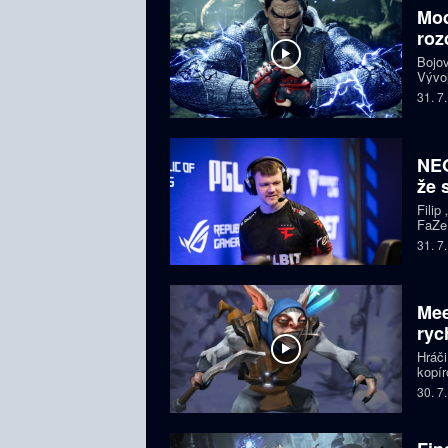
Mod
roz
Bojov
Vývoj
starš
31. 7
i esp
komun
NEO
že 
Filip
FaZe.
Zkuše
31. 7
pohle
Mee
ryc
Hráči
kopír
neome
30. 7
matc