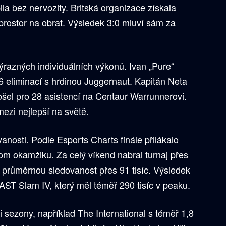
ila bez nervozity. Britská organizace získala
prostor na obrat. Výsledek 3:0 mluví sám za
ýrazných individuálních výkonů. Ivan „Pure“
16 eliminací s hrdinou Juggernaut. Kapitán Neta
ošel pro 28 asistencí na Centaur Warrunnerovi.
mezi nejlepší na světě.
ovanosti. Podle Esports Charts finále přilákalo
nom okamžiku. Za celý víkend nabral turnaj přes
a průměrnou sledovanost přes 91 tisíc. Výsledek
ST Slam IV, který měl téměř 290 tisíc v peaku.
 sezony, například The International s téměř 1,8