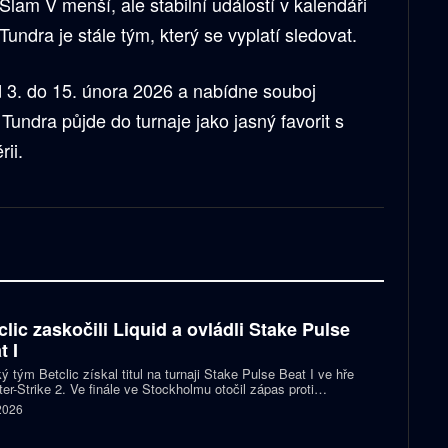
lam V menší, ale stabilní událostí v kalendáři
Tundra je stále tým, který se vyplatí sledovat.
 3. do 15. února 2026 a nabídne souboj
Tundra půjde do turnaje jako jasný favorit s
ii.
clic zaskočili Liquid a ovládli Stake Pulse
t I
ý tým Betclic získal titul na turnaji Stake Pulse Beat I ve hře
er-Strike 2. Ve finále ve Stockholmu otočil zápas proti
izovaným Liquid a zvítězil 2:1 na mapy.
 2026