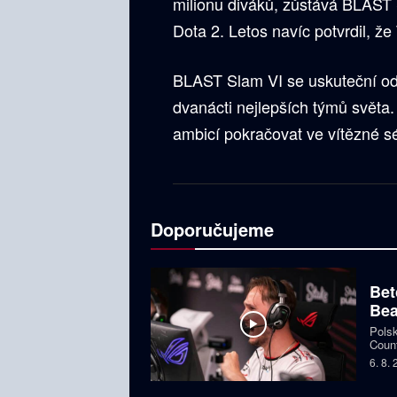
milionu diváků, zůstává BLAST S
Dota 2. Letos navíc potvrdil, že 
BLAST Slam VI se uskuteční od
dvanácti nejlepších týmů světa. 
ambicí pokračovat ve vítězné sér
Doporučujeme
Bet
Bea
Polsk
Count
favor
6. 8.