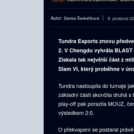
Autor:
Denisa Šenkeříková
8. prosince 2
Tundra Esports znovu předved
2. V Chengdu vyhrála BLAST S
Získala tak největší část z m
Slam VI, který proběhne v ún
Tundra nastoupila do turnaje jak
základní části skončila druhá s
play-off pak porazila MOUZ, če
výsledkem 2:0.
O překvapení se postaral právě