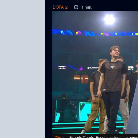
1
min.
DOTA 2
Zdroje:
Esports Charts, Esports Insider - za po