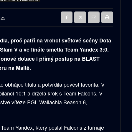
025
la, proč patří na vrchol světové scény Dota
lam V a ve finále smetla Team Yandex 3:0.
ilionové dotace i přímý postup na BLAST
oru na Maltě.
o obhájce titulu a potvrdila pověst favorita. V
 bilancí 10:1 a držela krok s Team Falcons. V
rstvé vítěze PGL Wallachia Season 6,
 Team Yandex, který poslal Falcons z turnaje