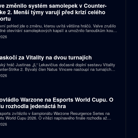
ve změnilo systém samolepek v Counter-
ike 2. Menší týmy varují před krizí celého
ortu
vní pohled jde o změnu, kterou uvítá většina hráčů. Valve zrušilo
né otevírání samolepkových kapslí a umožnilo fanouškům koupit
ímo samolepku svého oblíbeného týmu nebo hráče. Podle řady
 2026
izací ale nový systém dramaticky snižuje jejich příjmy a může
it budoucnost profesionální scény.
zaskočí za Vitality na dvou turnajích
ský hráč Justinas „jL“ Lekavičius dočasně doplní sestavu Vitality
nter-Strike 2. Bývalý člen Natus Vincere nastoupí na turnajích
T Open Porto a PGL Masters Bucharest.
 2026
ovládlo Warzone na Esports World Cupu. O
ulu rozhodla jedenáctá hra
ports zvítězilo v šampionátu Warzone Resurgence Series na
ts World Cupu 2026. O vítězi napínavého finále rozhodla až
áctá hra, do které vstupovalo s šancí na titul hned pět týmů.
 2026