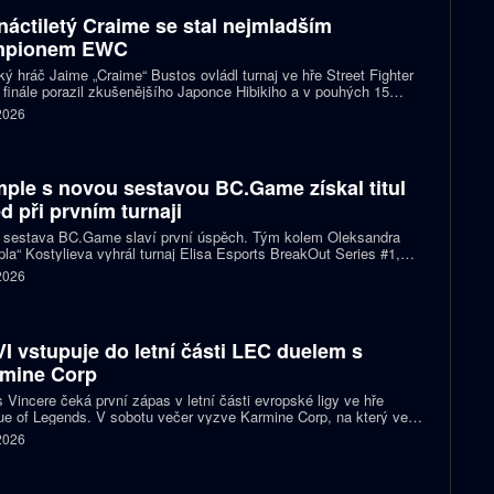
náctiletý Craime se stal nejmladším
mpionem EWC
ký hráč Jaime „Craime“ Bustos ovládl turnaj ve hře Street Fighter
 finále porazil zkušenějšího Japonce Hibikiho a v pouhých 15
h se stal nejmladším vítězem v historii Esports World Cupu.
 2026
ple s novou sestavou BC.Game získal titul
d při prvním turnaji
 sestava BC.Game slaví první úspěch. Tým kolem Oleksandra
la“ Kostylieva vyhrál turnaj Elisa Esports BreakOut Series #1,
ve finále porazil ENCE 2:0. Rozhodující mapa dospěla do
 2026
oužení, v němž ukrajinská hvězda předvedla klíčovou akci.
I vstupuje do letní části LEC duelem s
mine Corp
 Vincere čeká první zápas v letní části evropské ligy ve hře
e of Legends. V sobotu večer vyzve Karmine Corp, na který ve
ch předchozích vzájemných sériích nestačil. Oba celky zároveň
 2026
í o jedno ze tří míst na letošním světovém šampionátu.