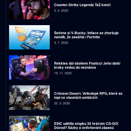
Counter-Strike Legenda TaZ končí
3. 4. 2023
Šetřete si V-Bucky: Inflace se zhoršuje
natolik, že zasáhla i Fortnite
3. 7. 2023
Rekkles dal sbohem Fnaticu! Jeho další
kroky vedou do neznáma
19. 11. 2020
Crimson Desert. Velkolepé RPG, které se
topí ve vlastních ambicích
20. 3. 2026
ESIC udělila stopku 35 hráčům CS:GO!
Důvod? Sázky a ovlivňování zápasů