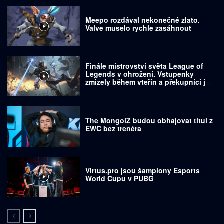
Meepo rozdával nekonečné zlato.
Valve muselo rychle zasáhnout
Finále mistrovství světa League of
Legends v ohrožení. Vstupenky
zmizely během vteřin a překupníci je
prodávají za tisíce dolarů
The MongolZ budou obhajovat titul z
EWC bez trenéra
Virtus.pro jsou šampiony Esports
World Cupu v PUBG