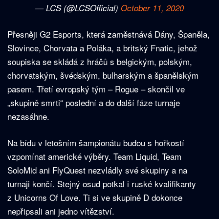
— LCS (@LCSOfficial)
October 11, 2020
Přesněji G2 Esports, která zaměstnává Dány, Španěla,
Slovince, Chorvata a Poláka, a britský Fnatic, jehož
soupiska se skládá z hráčů s belgickým, polským,
chorvatským, švédským, bulharským a španělským
pasem. Třetí evropský tým – Rogue – skončil ve
„skupině smrti“ poslední a do další fáze turnaje
nezasáhne.
Na bídu v letošním šampionátu budou s hořkostí
vzpomínat americké výběry. Team Liquid, Team
SoloMid ani FlyQuest nezvládly své skupiny a na
turnaji končí. Stejný osud potkal i ruské kvalifikanty
z Unicorns Of Love. Ti si ve skupině D dokonce
nepřipsali ani jedno vítězství.