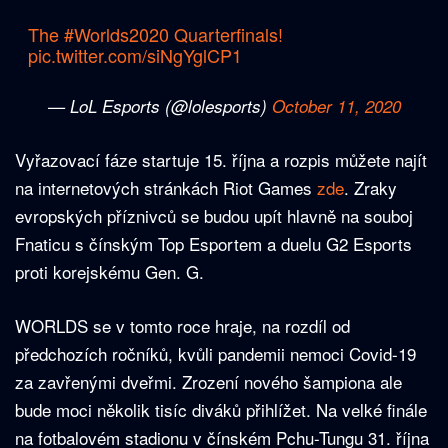
The
#Worlds2020
Quarterfinals!
pic.twitter.com/siNgYglCP1
— LoL Esports (@lolesports)
October 11, 2020
Vyřazovací fáze startuje 15. října a rozpis můžete najít
na internetových stránkách Riot Games
zde
. Zraky
evropských příznivců se budou upít hlavně na souboj
Fnaticu s čínským Top Esportem a duelu G2 Esports
proti korejskému Gen. G.
WORLDS se v tomto roce hraje, na rozdíl od
předchozích ročníků, kvůli pandemii nemoci Covid-19
za zavřenými dveřmi. Zrození nového šampiona ale
bude moci několik tisíc diváků přihlížet. Na velké finále
na fotbalovém stadionu v čínském Pchu-Tungu 31. října