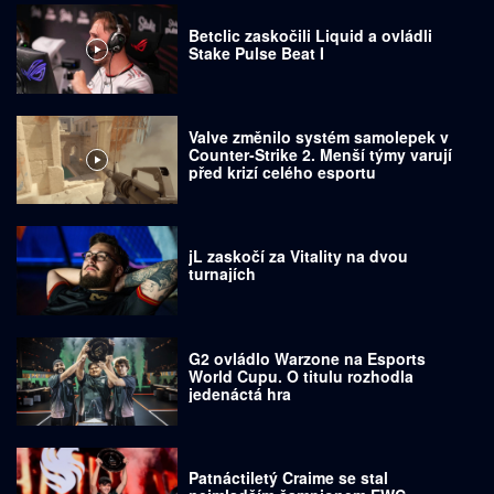
Betclic zaskočili Liquid a ovládli
Stake Pulse Beat I
Valve změnilo systém samolepek v
Counter-Strike 2. Menší týmy varují
před krizí celého esportu
jL zaskočí za Vitality na dvou
turnajích
G2 ovládlo Warzone na Esports
World Cupu. O titulu rozhodla
jedenáctá hra
Patnáctiletý Craime se stal