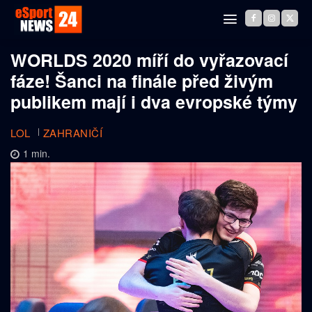
WORLDS 2020 míří do vyřazovací
fáze! Šanci na finále před živým
publikem mají i dva evropské týmy
LOL
ZAHRANIČÍ
1
min.