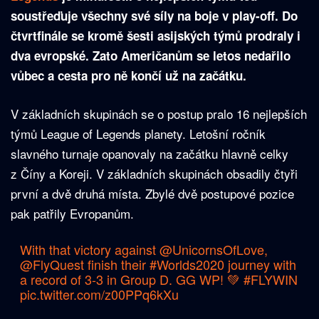
soustřeďuje všechny své síly na boje v play-off. Do
čtvrtfinále se kromě šesti asijských týmů prodraly i
dva evropské. Zato Američanům se letos nedařilo
vůbec a cesta pro ně končí už na začátku.
V základních skupinách se o postup pralo 16 nejlepších
týmů League of Legends planety. Letošní ročník
slavného turnaje opanovaly na začátku hlavně celky
z Číny a Koreji. V základních skupinách obsadily čtyři
první a dvě druhá místa. Zbylé dvě postupové pozice
pak patřily Evropanům.
With that victory against
@UnicornsOfLove
,
@FlyQuest
finish their
#Worlds2020
journey with
a record of 3-3 in Group D. GG WP! 💚
#FLYWIN
pic.twitter.com/z00PPq6kXu