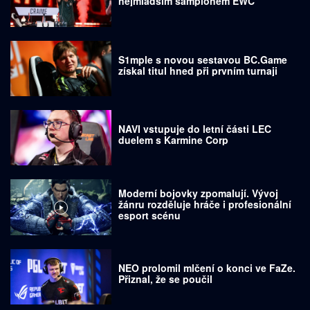
nejmladším šampionem EWC
S1mple s novou sestavou BC.Game
získal titul hned při prvním turnaji
NAVI vstupuje do letní části LEC
duelem s Karmine Corp
Moderní bojovky zpomalují. Vývoj
žánru rozděluje hráče i profesionální
esport scénu
NEO prolomil mlčení o konci ve FaZe.
Přiznal, že se poučil