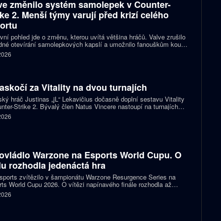
ve změnilo systém samolepek v Counter-
ike 2. Menší týmy varují před krizí celého
ortu
vní pohled jde o změnu, kterou uvítá většina hráčů. Valve zrušilo
né otevírání samolepkových kapslí a umožnilo fanouškům koupit
ímo samolepku svého oblíbeného týmu nebo hráče. Podle řady
 2026
izací ale nový systém dramaticky snižuje jejich příjmy a může
it budoucnost profesionální scény.
zaskočí za Vitality na dvou turnajích
ský hráč Justinas „jL“ Lekavičius dočasně doplní sestavu Vitality
nter-Strike 2. Bývalý člen Natus Vincere nastoupí na turnajích
T Open Porto a PGL Masters Bucharest.
 2026
ovládlo Warzone na Esports World Cupu. O
ulu rozhodla jedenáctá hra
ports zvítězilo v šampionátu Warzone Resurgence Series na
ts World Cupu 2026. O vítězi napínavého finále rozhodla až
áctá hra, do které vstupovalo s šancí na titul hned pět týmů.
 2026