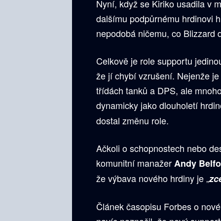
Nyní, když se Kiriko usadila v 
dalšímu podpůrnému hrdinovi hr
nepodobá ničemu, co Blizzard d
Celkově je role supportu jedinou
že jí chybí vzrušení. Nejenže 
třídách tanků a DPS, ale mnoho
dynamicky jako dlouholetí hrdin
dostal změnu role.
Ačkoli o schopnostech nebo des
komunitní manažer
Andy Belfo
že výbava nového hrdiny je „
zc
Článek časopisu Forbes o nové