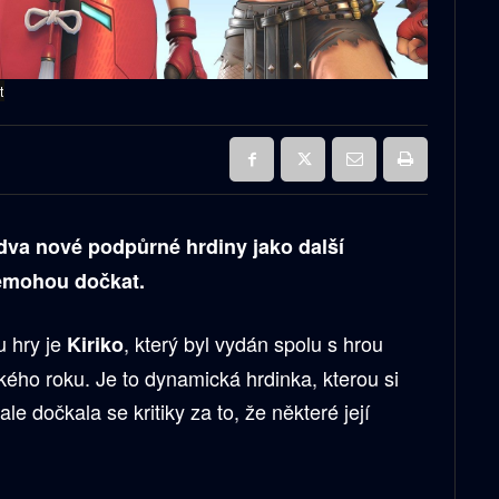
t
dva nové podpůrné hrdiny jako další
nemohou dočkat.
 hry je
, který byl vydán spolu s hrou
Kiriko
ého roku. Je to dynamická hrdinka, kterou si
le dočkala se kritiky za to, že některé její