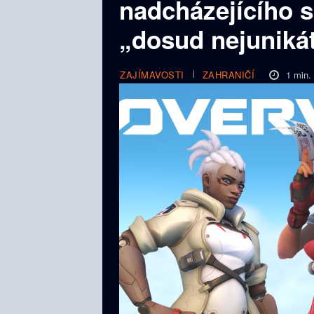
nadcházejícího s
„dosud nejunikát
1
min.
ZAJÍMAVOSTI
ZAHRANIČÍ