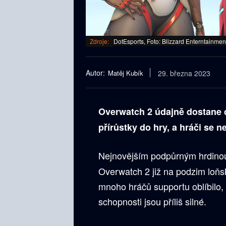
Zdroje:
DotEsports, Foto: Blizzard Enterntainmen
Autor:
Matěj Kubík
29. března 2023
Overwatch 2 údajně dostane 
přírůstky do hry, a hráči se 
Nejnovějším podpůrným hrdinou
Overwatch 2 již na podzim loňsk
mnoho hráčů supportu oblíbilo, a
schopnosti jsou příliš silné.