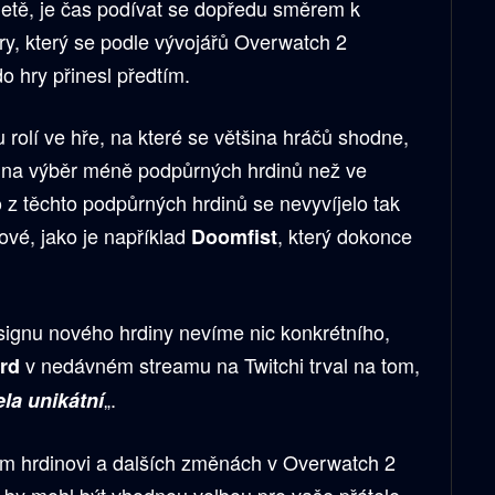
metě, je čas podívat se dopředu směrem k
y, který se podle vývojářů Overwatch 2
o hry přinesl předtím.
 rolí ve hře, na které se většina hráčů shodne,
je na výběr méně podpůrných hrdinů než ve
 z těchto podpůrných hrdinů se nevyvíjelo tak
ové, jako je například
, který dokonce
Doomfist
ignu nového hrdiny nevíme nic konkrétního,
v nedávném streamu na Twitchi trval na tom,
rd
„.
ela unikátní
m hrdinovi a dalších změnách v Overwatch 2