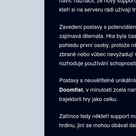
navíc naznačil, že nový support
kteří si na serveru rádi užívají t
Zavedení postavy s potenciálem 
zajímavá dilemata. Hra byla čas
pohledu první osoby, protože n
zbraně nebo vůbec nevyžadují v
rozhoduje používání schopnost
Postavy s neuvěřitelně unikátn
, v minulosti zcela n
Doomfist
trajektorii hry jako celku.
Zatímco tedy někteří support 
hrdinu, jiní se mohou obávat da