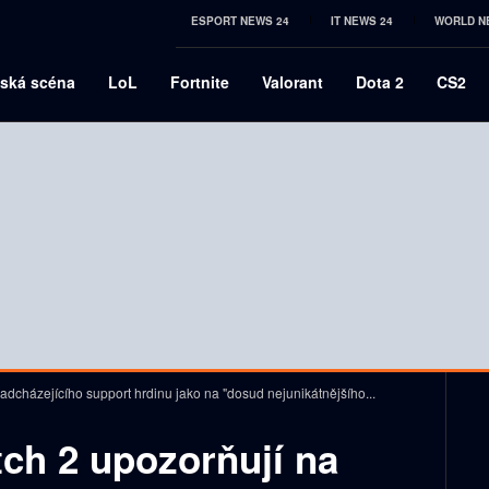
ESPORT NEWS 24
IT NEWS 24
WORLD N
ská scéna
LoL
Fortnite
Valorant
Dota 2
CS2
adcházejícího support hrdinu jako na "dosud nejunikátnějšího...
ch 2 upozorňují na