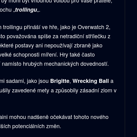
 by mohl být vhodnou volbou pro vaše přátele,
rochu „
„.
trollingu
trollingu přináší ve hře, jako je Overwatch 2,
to považována spíše za netradiční střílečku z
ěkteré postavy ani nepoužívají zbraně jako
elké schopnosti míření. Hry také často
í namísto hrubých mechanických dovedností.
ími sadami, jako jsou
,
a
Brigitte
Wrecking Ball
arušily zavedené mety a způsobily zásadní zlom v
maini mohou nadšeně očekávat tohoto nového
lších potenciálních změn.