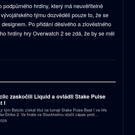
 podpůrného hrdiny, který má neuvěřitelně
d vývojářského týmu dozvěděli pouze to, že se
“ designem. Po přidání děsivého a zlověstného
ho hrdiny hry Overwatch 2 se zdá, že by se měl
clic zaskočili Liquid a ovládli Stake Pulse
t I
ý tým Betclic získal titul na turnaji Stake Pulse Beat I ve hře
er-Strike 2. Ve finále ve Stockholmu otočil zápas proti
izovaným Liquid a zvítězil 2:1 na mapy.
 2026