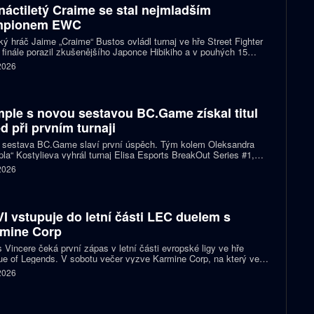
náctiletý Craime se stal nejmladším
mpionem EWC
ký hráč Jaime „Craime“ Bustos ovládl turnaj ve hře Street Fighter
 finále porazil zkušenějšího Japonce Hibikiho a v pouhých 15
h se stal nejmladším vítězem v historii Esports World Cupu.
 2026
ple s novou sestavou BC.Game získal titul
d při prvním turnaji
 sestava BC.Game slaví první úspěch. Tým kolem Oleksandra
la“ Kostylieva vyhrál turnaj Elisa Esports BreakOut Series #1,
ve finále porazil ENCE 2:0. Rozhodující mapa dospěla do
 2026
oužení, v němž ukrajinská hvězda předvedla klíčovou akci.
I vstupuje do letní části LEC duelem s
mine Corp
 Vincere čeká první zápas v letní části evropské ligy ve hře
e of Legends. V sobotu večer vyzve Karmine Corp, na který ve
ch předchozích vzájemných sériích nestačil. Oba celky zároveň
 2026
í o jedno ze tří míst na letošním světovém šampionátu.