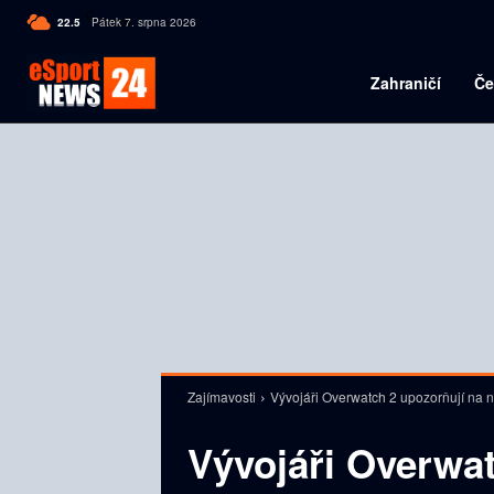
C
22.5
Pátek 7. srpna 2026
Czech
Zahraničí
Če
Zajímavosti
Vývojáři Overwatch 2 upozorňují na n
Vývojáři Overwat