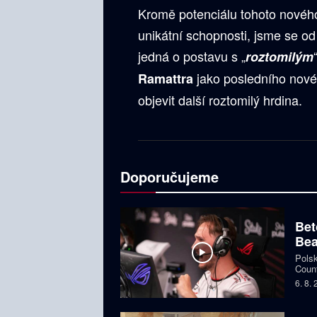
Kromě potenciálu tohoto nového
unikátní schopnosti, jsme se o
jedná o postavu s „
roztomilým
jako posledního nové
Ramattra
objevit další roztomilý hrdina.
Doporučujeme
Bet
Bea
Polsk
Count
favor
6. 8.