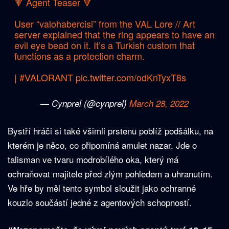
🔻 Agent Teaser 🔻
User “valohabercisi” from the VAL Lore // Art
server explained that the ring appears to have an
evil eye bead on it. It’s a Turkish custom that
functions as a protection charm.
|
#VALORANT
pic.twitter.com/odKnTyxT8s
— Cynprel (@cynprel)
March 28, 2022
Bystří hráči si také všimli prstenu poblíž podšálku, na
kterém je něco, co připomíná amulet nazar. Jde o
talisman ve tvaru modrobílého oka, který má
ochraňovat majitele před zlým pohledem a uhranutím.
Ve hře by měl tento symbol sloužit jako ochranné
kouzlo součástí jedné z agentových schopností.