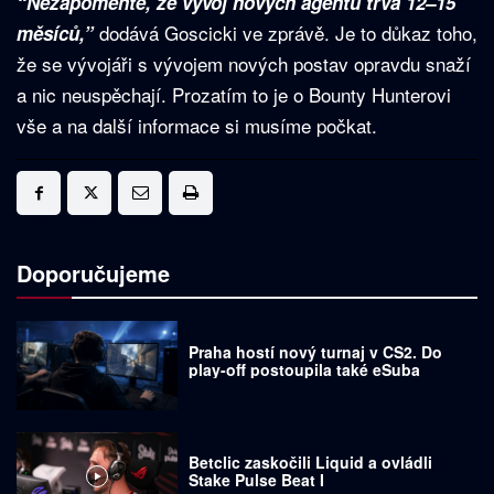
“Nezapomeňte, že vývoj nových agentů trvá 12–15
dodává Goscicki ve zprávě. Je to důkaz toho,
měsíců,”
že se vývojáři s vývojem nových postav opravdu snaží
a nic neuspěchají. Prozatím to je o Bounty Hunterovi
vše a na další informace si musíme počkat.
Doporučujeme
Praha hostí nový turnaj v CS2. Do
play-off postoupila také eSuba
Betclic zaskočili Liquid a ovládli
Stake Pulse Beat I