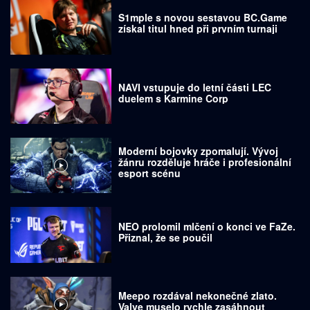
S1mple s novou sestavou BC.Game
získal titul hned při prvním turnaji
NAVI vstupuje do letní části LEC
duelem s Karmine Corp
Moderní bojovky zpomalují. Vývoj
žánru rozděluje hráče i profesionální
esport scénu
NEO prolomil mlčení o konci ve FaZe.
Přiznal, že se poučil
Meepo rozdával nekonečné zlato.
Valve muselo rychle zasáhnout