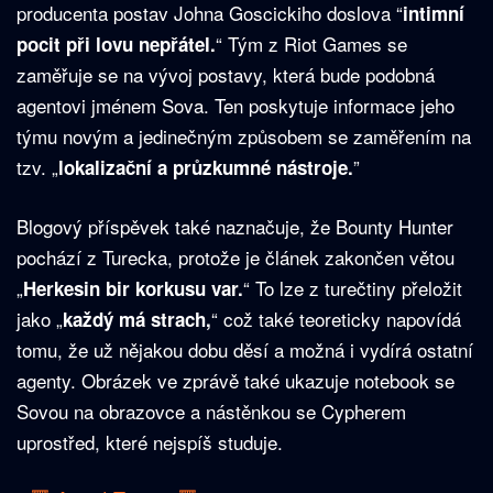
producenta postav Johna Goscickiho doslova “
intimní
“ Tým z Riot Games se
pocit při lovu nepřátel.
zaměřuje se na vývoj postavy, která bude podobná
agentovi jménem Sova. Ten poskytuje informace jeho
týmu novým a jedinečným způsobem se zaměřením na
tzv. „
”
lokalizační a průzkumné nástroje.
Blogový příspěvek také naznačuje, že Bounty Hunter
pochází z Turecka, protože je článek zakončen větou
„
“ To lze z turečtiny přeložit
Herkesin bir korkusu var.
jako „
“ což také teoreticky napovídá
každý má strach,
tomu, že už nějakou dobu děsí a možná i vydírá ostatní
agenty. Obrázek ve zprávě také ukazuje notebook se
Sovou na obrazovce a nástěnkou se Cypherem
uprostřed, které nejspíš studuje.