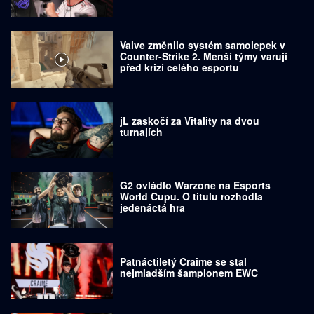
Valve změnilo systém samolepek v
Counter-Strike 2. Menší týmy varují
před krizí celého esportu
jL zaskočí za Vitality na dvou
turnajích
G2 ovládlo Warzone na Esports
World Cupu. O titulu rozhodla
jedenáctá hra
Patnáctiletý Craime se stal
nejmladším šampionem EWC