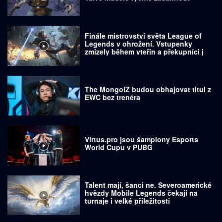
Finále mistrovství světa League of
Legends v ohrožení. Vstupenky
zmizely během vteřin a překupníci je
prodávají za tisíce dolarů
The MongolZ budou obhajovat titul z
EWC bez trenéra
Virtus.pro jsou šampiony Esports
World Cupu v PUBG
Talent mají, šanci ne. Severoamerické
hvězdy Mobile Legends čekají na
turnaje i velké příležitosti