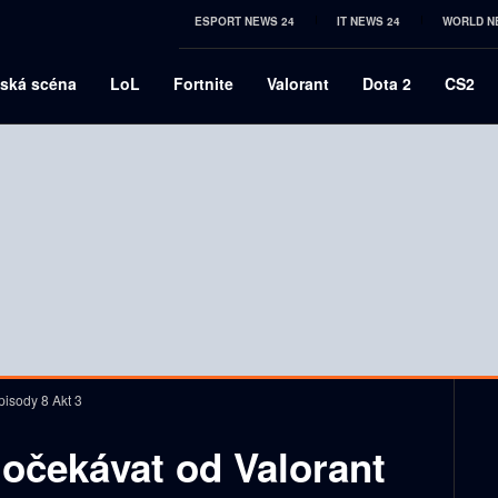
ESPORT NEWS 24
IT NEWS 24
WORLD N
ská scéna
LoL
Fortnite
Valorant
Dota 2
CS2
isody 8 Akt 3
očekávat od Valorant