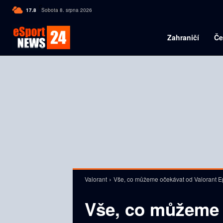
C
17.8
Sobota 8. srpna 2026
Czech
Zahraničí
Če
Valorant
Vše, co můžeme očekávat od Valorant Ep
Vše, co můžeme 