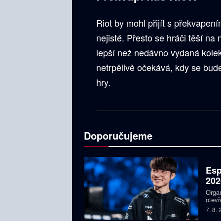
Riot by mohl přijít s překvapení
nejisté. Přesto se hráči těší na
lepší než nedávno vydaná kolek
netrpělivě očekává, kdy se bud
hry.
Doporučujeme
Esp
202
Organ
otevř
týmy,
7. 8.
Faker