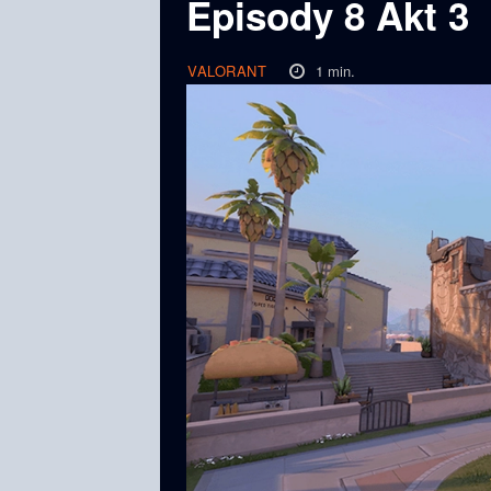
Episody 8 Akt 3
1
min.
VALORANT