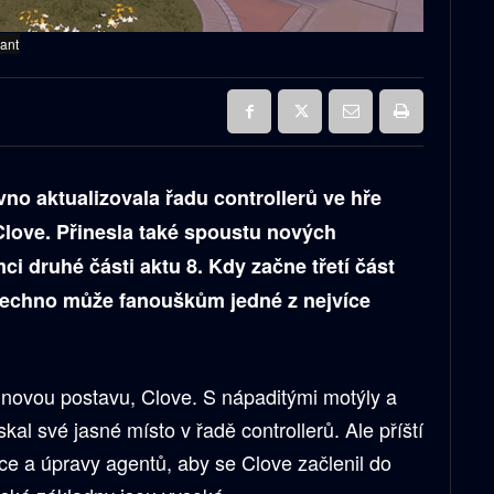
rant
o aktualizovala řadu controllerů ve hře
Clove. Přinesla také spoustu nových
i druhé části aktu 8. Kdy začne třetí část
všechno může fanouškům jedné z nejvíce
cí novou postavu, Clove. S nápaditými motýly a
al své jasné místo v řadě controllerů. Ale příští
ace a úpravy agentů, aby se Clove začlenil do