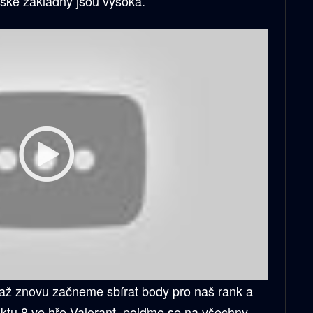
ské základny jsou vysoká.
až znovu začneme sbírat body pro naš rank a
aktu 8 ve hře Valorant, pojďme se na všechny