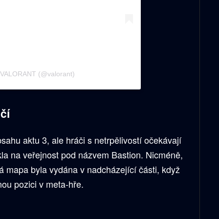
ý VALORANT (@valorant)
čí
sahu aktu 3, ale hráči s netrpělivostí očekávají
kla na veřejnost pod názvem Bastion. Nicméně,
 mapa byla vydána v nadcházející části, když
nou pozici v meta-hře.