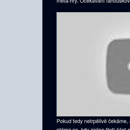
meta-hry. Očekávání fanouškov
Pokud tedy netrpělivě čekáme, 
ptáme se, kdy začne třetí část 