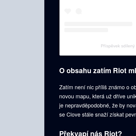
Příspěvek sdílen
O obsahu zatím Riot ml
Zatím není nic příliš známo o ob
novou mapu, která už dříve uni
je nepravděpodobné, že by nová
se Clove stále snaží získat pev
Překvapí nás Riot?