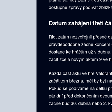
dostupné zprávy podívat zblízk
Datum zahájení třetí čá
Riot zatím nezveřejnil přesné da
pravděpodobně začne koncem d
dostane ke hráčům už v dubnu, 
začít zcela novým aktem 9 ve h
Každá část aktu ve hře Valorant
začátkem března, měl by být 
Pokud se podíváme na délku pře
pár dní před dokončením dvoum
začne buď 30. dubna nebo 2. k