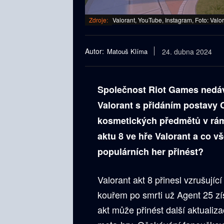
Zdroje:
Valorant, YouTube, Instagram, Foto: Valo
Autor:
Matouš Klíma
24. dubna 2024
Společnost Riot Games nedávn
Valorant s přidáním postavy 
kosmetických předmětů v rámc
aktu 8 ve hře Valorant a co 
populárních her přinést?
Valorant akt 8 přinesl vzrušují
kouřem po smrti už Agent 25 získ
akt může přinést další aktualiz