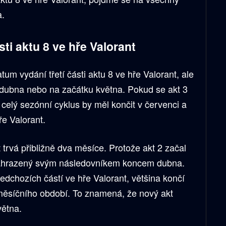
a.
sti aktu 8 ve hře Valorant
tum vydání třetí části aktu 8 ve hře Valorant, ale
ubna nebo na začátku května. Pokud se akt 3
celý sezónní cyklus by měl končit v červenci a
ře Valorant.
 trvá přibližně dva měsíce. Protože akt 2 začal
nahrazený svým následovníkem koncem dubna.
dchozích částí ve hře Valorant, většina končí
ěsíčního období. To znamená, že nový akt
větna.