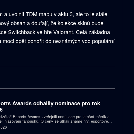
m a uvolnit TDM mapu v aktu 3, ale to je stále
 nový obsah a doufají, že kolekce skinů bude
ce Switchback ve hře Valorant. Celá základna
e moci opět ponořit do neznámých vod populární
orts Awards odhalily nominace pro rok
6
izátoři Esports Awards zveřejnili nominace pro letošní ročník a
eli hlasování fanoušků. O ceny se utkají známé hry, esportové
 streameři i další osobnosti scény. Mezi nominovanými nechybějí
 2026
, Jynxzi, Kai Cenat nebo IShowSpeed.