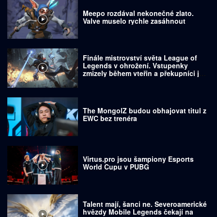
Meepo rozdával nekonečné zlato.
Valve muselo rychle zasáhnout
Finále mistrovství světa League of
Legends v ohrožení. Vstupenky
zmizely během vteřin a překupníci je
prodávají za tisíce dolarů
The MongolZ budou obhajovat titul z
EWC bez trenéra
Virtus.pro jsou šampiony Esports
World Cupu v PUBG
Talent mají, šanci ne. Severoamerické
hvězdy Mobile Legends čekají na