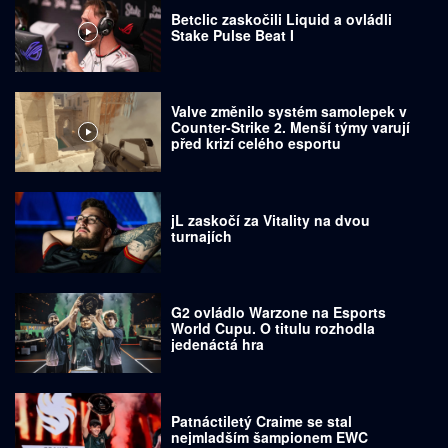
Betclic zaskočili Liquid a ovládli
Stake Pulse Beat I
Valve změnilo systém samolepek v
Counter-Strike 2. Menší týmy varují
před krizí celého esportu
jL zaskočí za Vitality na dvou
turnajích
G2 ovládlo Warzone na Esports
World Cupu. O titulu rozhodla
jedenáctá hra
Patnáctiletý Craime se stal
nejmladším šampionem EWC