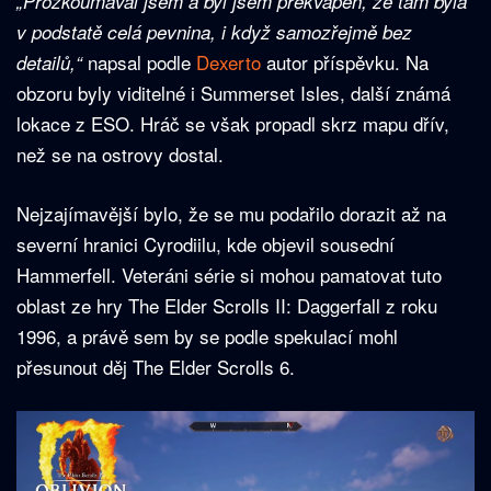
„Prozkoumával jsem a byl jsem překvapen, že tam byla
v podstatě celá pevnina, i když samozřejmě bez
napsal podle
Dexerto
autor příspěvku. Na
detailů,“
obzoru byly viditelné i Summerset Isles, další známá
lokace z ESO. Hráč se však propadl skrz mapu dřív,
než se na ostrovy dostal.
Nejzajímavější bylo, že se mu podařilo dorazit až na
severní hranici Cyrodiilu, kde objevil sousední
Hammerfell. Veteráni série si mohou pamatovat tuto
oblast ze hry The Elder Scrolls II: Daggerfall z roku
1996, a právě sem by se podle spekulací mohl
přesunout děj The Elder Scrolls 6.