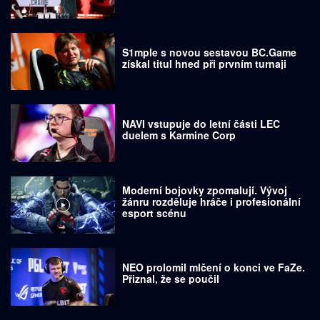
S1mple s novou sestavou BC.Game
získal titul hned při prvním turnaji
NAVI vstupuje do letní části LEC
duelem s Karmine Corp
Moderní bojovky zpomalují. Vývoj
žánru rozděluje hráče i profesionální
esport scénu
NEO prolomil mlčení o konci ve FaZe.
Přiznal, že se poučil