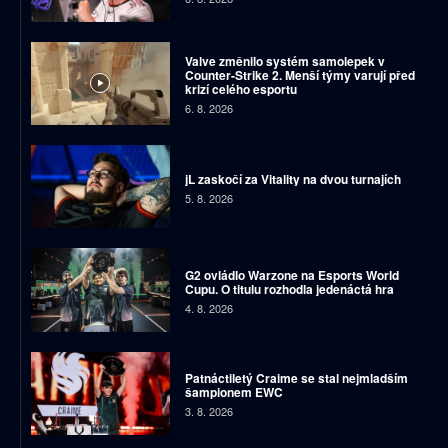
Valve změnilo systém samolepek v
Counter-Strike 2. Menší týmy varují před
krizí celého esportu
6. 8. 2026
jL zaskočí za Vitality na dvou turnajích
5. 8. 2026
G2 ovládlo Warzone na Esports World
Cupu. O titulu rozhodla jedenáctá hra
4. 8. 2026
Patnáctiletý Craime se stal nejmladším
šampionem EWC
3. 8. 2026