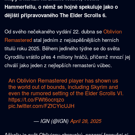
Hammerfellu, o němž se hojně spekuluje jako o
dějišti připravovaného The Elder Scrolls 6.
Od svého nečekaného vydání 22. dubna se
Oblivion
Remastered
stal jedním z nejúspěšnějších herních
titulů roku 2025. Během jediného týdne se do světa
Cyrodiilu vrátilo přes 4 miliony hráčů, přičemž mnozí jej
chválí jako jeden z nejlepších remasterů vůbec.
An Oblivion Remastered player has shown us
the world out of bounds, including Skyrim and
even the rumored setting of the Elder Scrolls VI.
https://t.co/FWt6ocrqzo
pic.twitter.com/FZfCYicUJH
— IGN (@IGN)
April 28, 2025
Ačkoliv je svět Oblivionu obrovský, pozorní fanoušci si