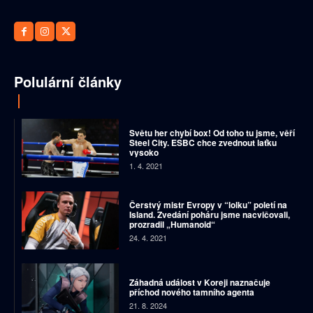
Polulární články
Světu her chybí box! Od toho tu jsme, věří
Steel City. ESBC chce zvednout laťku
vysoko
1. 4. 2021
Čerstvý mistr Evropy v “lolku” poletí na
Island. Zvedání poháru jsme nacvičovali,
prozradil „Humanoid“
24. 4. 2021
Záhadná událost v Koreji naznačuje
příchod nového tamního agenta
21. 8. 2024