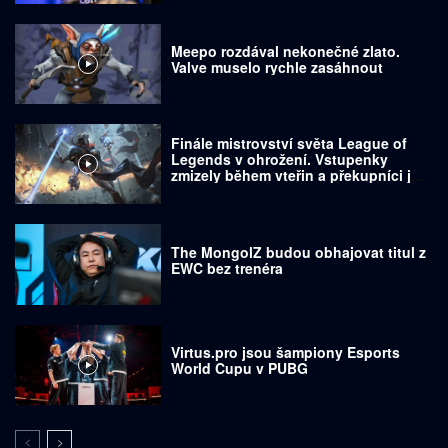
Meepo rozdával nekonečné zlato.
Valve muselo rychle zasáhnout
Finále mistrovství světa League of
Legends v ohrožení. Vstupenky
zmizely během vteřin a překupníci je
prodávají za tisíce dolarů
The MongolZ budou obhajovat titul z
EWC bez trenéra
Virtus.pro jsou šampiony Esports
World Cupu v PUBG