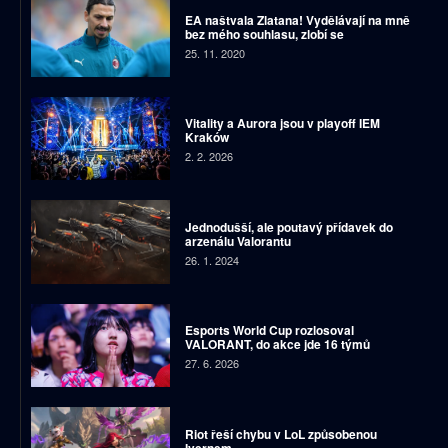
EA naštvala Zlatana! Vydělávají na mně
bez mého souhlasu, zlobí se
25. 11. 2020
Vitality a Aurora jsou v playoff IEM
Kraków
2. 2. 2026
Jednodušší, ale poutavý přídavek do
arzenálu Valorantu
26. 1. 2024
Esports World Cup rozlosoval
VALORANT, do akce jde 16 týmů
27. 6. 2026
Riot řeší chybu v LoL způsobenou
Ivernem