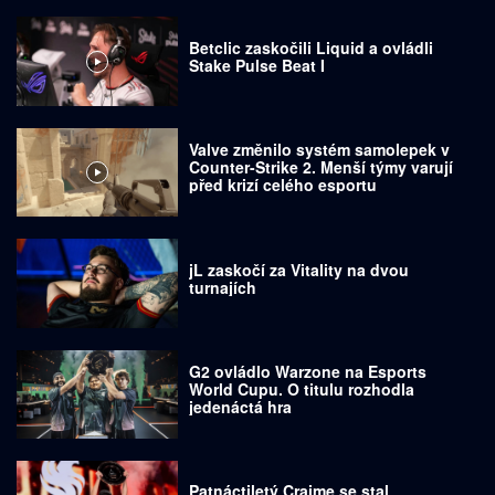
Betclic zaskočili Liquid a ovládli
Stake Pulse Beat I
Valve změnilo systém samolepek v
Counter-Strike 2. Menší týmy varují
před krizí celého esportu
jL zaskočí za Vitality na dvou
turnajích
G2 ovládlo Warzone na Esports
World Cupu. O titulu rozhodla
jedenáctá hra
Patnáctiletý Craime se stal