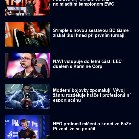
nejmladším šampionem EWC
S1mple s novou sestavou BC.Game
získal titul hned při prvním turnaji
NAVI vstupuje do letní části LEC
duelem s Karmine Corp
Moderní bojovky zpomalují. Vývoj
žánru rozděluje hráče i profesionální
esport scénu
NEO prolomil mlčení o konci ve FaZe.
Přiznal, že se poučil