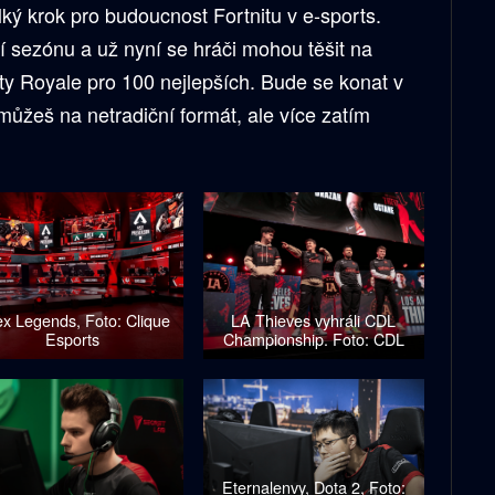
lký krok pro budoucnost Fortnitu v e-sports.
í sezónu a už nyní se hráči mohou těšit na
ty Royale pro 100 nejlepších. Bude se konat v
můžeš na netradiční formát, ale více zatím
x Legends, Foto: Clique
LA Thieves vyhráli CDL
Esports
Championship. Foto: CDL
Eternalenvy, Dota 2, Foto: