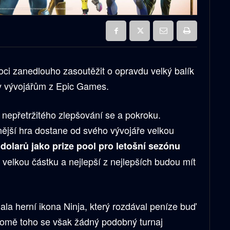
oci zanedlouho zasoutěžit o opravdu velký balík
y vývojářům z Epic Games.
u nepřetržitého zlepšování se a pokroku.
ější hra dostane od svého vývojáře velkou
dolarů jako prize pool pro letošní sezónu
 velkou částku a nejlepší z nejlepších budou mít
dala herní ikona Ninja, který rozdával peníze buď
Kromě toho se však žádný podobný turnaj