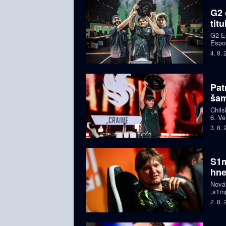
G2 
tit
G2 Es
Espor
jeden
4. 8.
Pat
ša
Chils
6. Ve
letec
3. 8.
S1m
hne
Nová
„s1mp
když 
2. 8.
prodl