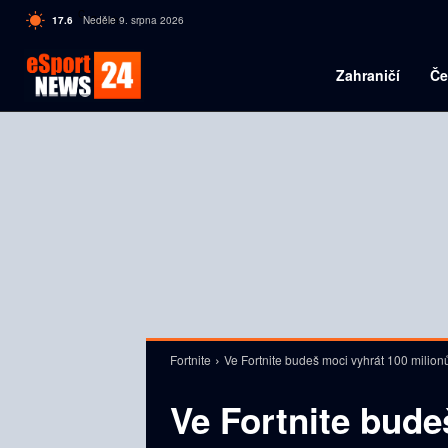
C
17.6
Neděle 9. srpna 2026
Czech
Zahraničí
Če
Fortnite
Ve Fortnite budeš moci vyhrát 100 milion
Ve Fortnite bude