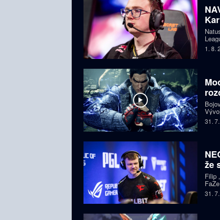
NAV
Kar
Natus
Leagu
čtyře
1. 8.
bojuj
Mod
roz
Bojov
Vývoj
starš
31. 7
i esp
komun
NEO
že 
Filip
FaZe.
Zkuše
31. 7
pohle