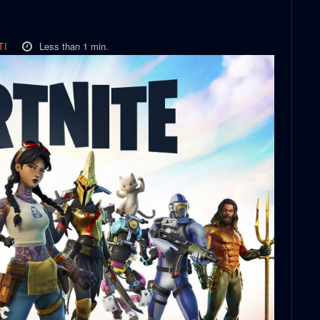
Less than 1
min.
TI