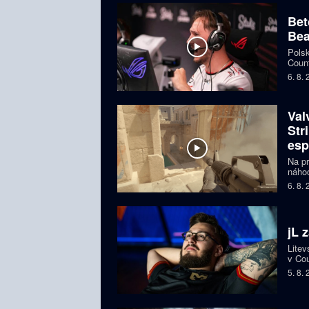
Bet
Bea
Polsk
Count
favor
6. 8.
Val
Str
esp
Na pr
náhod
si př
6. 8.
organ
ohroz
jL 
Litev
v Cou
BLAS
5. 8.