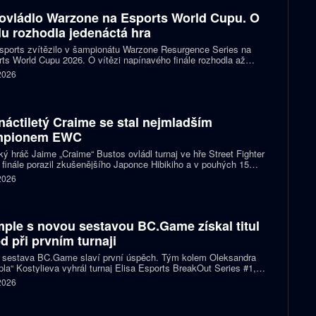
ovládlo Warzone na Esports World Cupu. O
ulu rozhodla jedenáctá hra
ports zvítězilo v šampionátu Warzone Resurgence Series na
ts World Cupu 2026. O vítězi napínavého finále rozhodla až
áctá hra, do které vstupovalo s šancí na titul hned pět týmů.
 2026
náctiletý Craime se stal nejmladším
mpionem EWC
ký hráč Jaime „Craime“ Bustos ovládl turnaj ve hře Street Fighter
 finále porazil zkušenějšího Japonce Hibikiho a v pouhých 15
h se stal nejmladším vítězem v historii Esports World Cupu.
 2026
ple s novou sestavou BC.Game získal titul
d při prvním turnaji
 sestava BC.Game slaví první úspěch. Tým kolem Oleksandra
la“ Kostylieva vyhrál turnaj Elisa Esports BreakOut Series #1,
ve finále porazil ENCE 2:0. Rozhodující mapa dospěla do
 2026
oužení, v němž ukrajinská hvězda předvedla klíčovou akci.