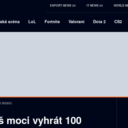
ESPORT NEWS 24
IT NEWS 24
WORLD N
ská scéna
LoL
Fortnite
Valorant
Dota 2
CS2
ů dolarů.
š moci vyhrát 100