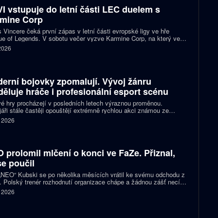
I vstupuje do letní části LEC duelem s
mine Corp
 Vincere čeká první zápas v letní části evropské ligy ve hře
e of Legends. V sobotu večer vyzve Karmine Corp, na který ve
ch předchozích vzájemných sériích nestačil. Oba celky zároveň
 2026
í o jedno ze tří míst na letošním světovém šampionátu.
erní bojovky zpomalují. Vývoj žánru
děluje hráče i profesionální esport scénu
é hry procházejí v posledních letech výraznou proměnou.
áři stále častěji opouštějí extrémně rychlou akci známou ze
ích klasik a snaží se vytvářet přístupnější tituly pro širší publikum
. 2026
ortové diváky. Ne všichni hráči jsou ale z tohoto směru nadšení a
ita se kvůli němu stále častěji rozděluje.
 prolomil mlčení o konci ve FaZe. Přiznal,
se poučil
 „NEO“ Kubski se po několika měsících vrátil ke svému odchodu z
 Polský trenér rozhodnutí organizace chápe a žádnou zášť necítí.
nost z prvního trenérského angažmá ho však přiměla změnit
. 2026
d na vlastní práci.