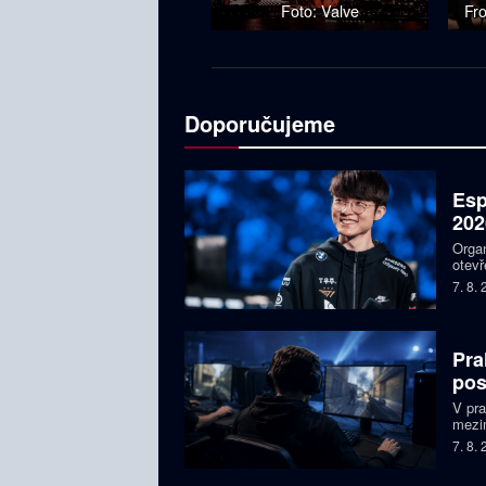
Foto: Valve
Fr
Doporučujeme
Esp
202
Organ
otevř
týmy,
7. 8.
Faker
Pra
pos
V pr
mezin
prize
7. 8.
Česká