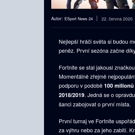
Autor:
ESport News 24
22. června 2020
Nejlepší hráči světa si budou m
peněz. První sezóna začne dík
Fortnite se stal jakousi značko
Momentálně zřejmě nejpopulárn
podporu v podobě
100 milionů 
. Jedná se o opravdu
2018/2019
šanci zabojovat o první místa.
První turnaj ve Fortnite uspořá
za výhru nebo za jeho zabití. 