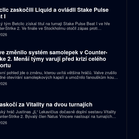
clic zaskočili Liquid a ovládli Stake Pulse
t I
ý tým Betclic získal titul na turnaji Stake Pulse Beat I ve hře
er-Strike 2. Ve finále ve Stockholmu otočil zápas proti
izovaným Liquid a zvítězil 2:1 na mapy.
 2026
ve změnilo systém samolepek v Counter-
ike 2. Menší týmy varují před krizí celého
ortu
vní pohled jde o změnu, kterou uvítá většina hráčů. Valve zrušilo
né otevírání samolepkových kapslí a umožnilo fanouškům koupit
ímo samolepku svého oblíbeného týmu nebo hráče. Podle řady
 2026
izací ale nový systém dramaticky snižuje jejich příjmy a může
it budoucnost profesionální scény.
zaskočí za Vitality na dvou turnajích
ský hráč Justinas „jL“ Lekavičius dočasně doplní sestavu Vitality
nter-Strike 2. Bývalý člen Natus Vincere nastoupí na turnajích
T Open Porto a PGL Masters Bucharest.
 2026