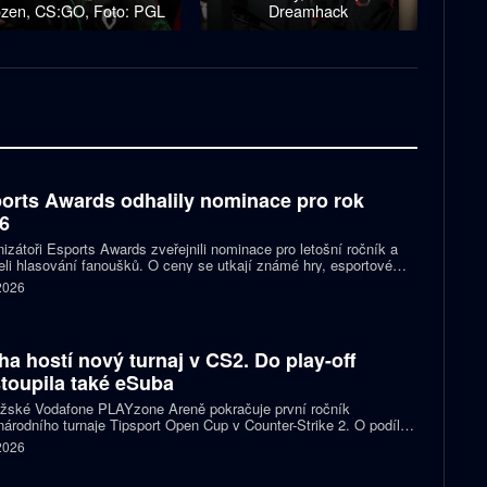
ozen, CS:GO, Foto: PGL
Dreamhack
orts Awards odhalily nominace pro rok
6
izátoři Esports Awards zveřejnili nominace pro letošní ročník a
eli hlasování fanoušků. O ceny se utkají známé hry, esportové
 streameři i další osobnosti scény. Mezi nominovanými nechybějí
 2026
, Jynxzi, Kai Cenat nebo IShowSpeed.
ha hostí nový turnaj v CS2. Do play-off
toupila také eSuba
ažské Vodafone PLAYzone Areně pokračuje první ročník
árodního turnaje Tipsport Open Cup v Counter-Strike 2. O podíl z
 poolu 11 tisíc eur a body do žebříčku VRS bojuje devět týmů.
 2026
 eSuba si už zajistila postup do play-off.