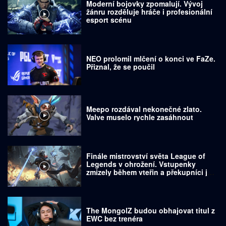
Moderní bojovky zpomalují. Vývoj
žánru rozděluje hráče i profesionální
esport scénu
NEO prolomil mlčení o konci ve FaZe.
Přiznal, že se poučil
Meepo rozdával nekonečné zlato.
Valve muselo rychle zasáhnout
Finále mistrovství světa League of
Legends v ohrožení. Vstupenky
zmizely během vteřin a překupníci je
prodávají za tisíce dolarů
The MongolZ budou obhajovat titul z
EWC bez trenéra