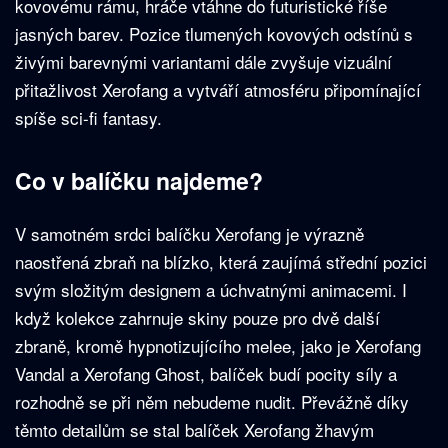
kovovému rámu, hráče vtáhne do futuristické říše
jasných barev. Pozice tlumených kovových odstínů s
živými barevnými variantami dále zvyšuje vizuální
přitažlivost Xerofang a vytváří atmosféru připomínající
spíše sci-fi fantasy.
Co v balíčku najdeme?
V samotném srdci balíčku Xerofang je výrazně
naostřená zbraň na blízko, která zaujímá střední pozici
svým složitým designem a úchvatnými animacemi. I
když kolekce zahrnuje skiny pouze pro dvě další
zbraně, kromě hypnotizujícího melee, jako je Xerofang
Vandal a Xerofang Ghost, balíček budí pocity síly a
rozhodně se při něm nebudeme nudit. Převážně díky
těmto detailům se stal balíček Xerofang žhavým