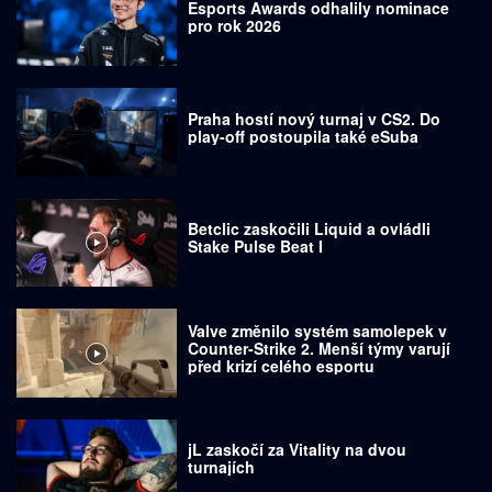
Esports Awards odhalily nominace
pro rok 2026
Praha hostí nový turnaj v CS2. Do
play-off postoupila také eSuba
Betclic zaskočili Liquid a ovládli
Stake Pulse Beat I
Valve změnilo systém samolepek v
Counter-Strike 2. Menší týmy varují
před krizí celého esportu
jL zaskočí za Vitality na dvou
turnajích