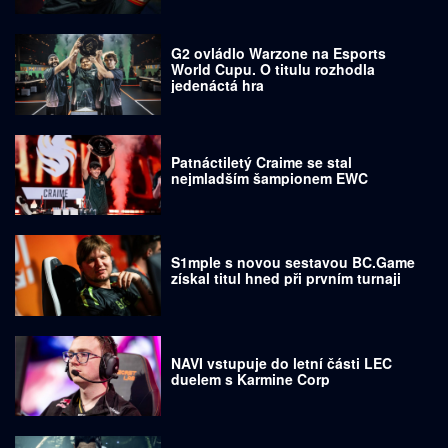
G2 ovládlo Warzone na Esports
World Cupu. O titulu rozhodla
jedenáctá hra
Patnáctiletý Craime se stal
nejmladším šampionem EWC
S1mple s novou sestavou BC.Game
získal titul hned při prvním turnaji
NAVI vstupuje do letní části LEC
duelem s Karmine Corp