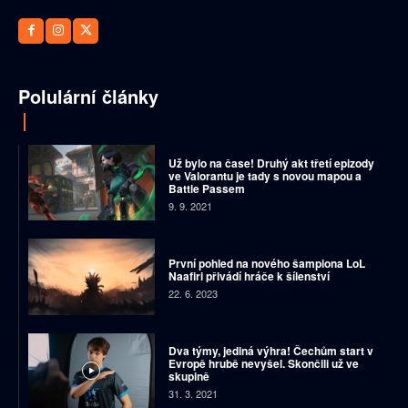
Polulární články
Už bylo na čase! Druhý akt třetí epizody
ve Valorantu je tady s novou mapou a
Battle Passem
9. 9. 2021
První pohled na nového šampiona LoL
Naafiri přivádí hráče k šílenství
22. 6. 2023
Dva týmy, jediná výhra! Čechům start v
Evropě hrubě nevyšel. Skončili už ve
skupině
31. 3. 2021