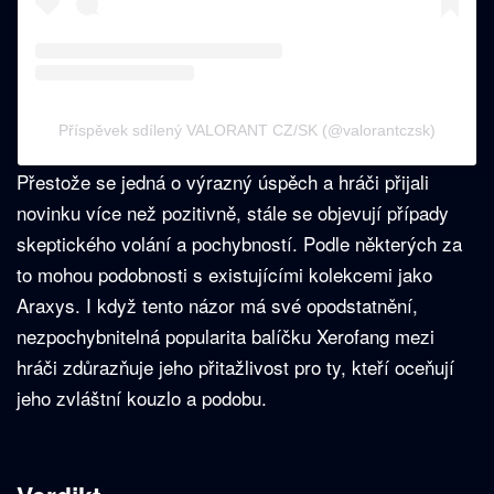
Příspěvek sdílený VALORANT CZ/SK (@valorantczsk)
Přestože se jedná o výrazný úspěch a hráči přijali
novinku více než pozitivně, stále se objevují případy
skeptického volání a pochybností. Podle některých za
to mohou podobnosti s existujícími kolekcemi jako
Araxys. I když tento názor má své opodstatnění,
nezpochybnitelná popularita balíčku Xerofang mezi
hráči zdůrazňuje jeho přitažlivost pro ty, kteří oceňují
jeho zvláštní kouzlo a podobu.