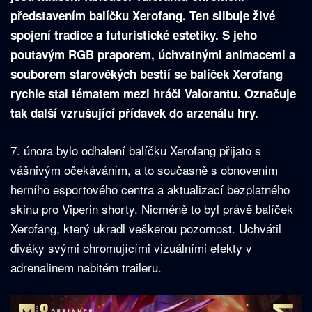
představením balíčku Xerofang. Ten slibuje živé
spojení tradice a futuristické estetiky. S jeho
poutavým RGB praporem, úchvatnými animacemi a
souborem starověkých bestií se balíček Xerofang
rychle stal tématem mezi hráči Valorantu. Označuje
tak další vzrušující přídavek do arzenálu hry.
7. února bylo odhalení balíčku Xerofang přijato s
vášnivým očekáváním, a to současně s obnovením
herního esportového centra a aktualizací bezplatného
skinu pro Viperin shorty. Nicméně to byl právě balíček
Xerofang, který ukradl veškerou pozornost. Uchvátil
diváky svými ohromujícími vizuálními efekty v
adrenalinem nabitém traileru.