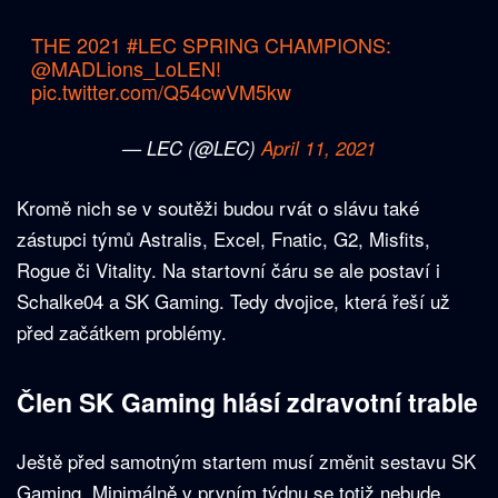
THE 2021
#LEC
SPRING CHAMPIONS:
@MADLions_LoLEN!
pic.twitter.com/Q54cwVM5kw
— LEC (@LEC)
April 11, 2021
Kromě nich se v soutěži budou rvát o slávu také
zástupci týmů Astralis, Excel, Fnatic, G2, Misfits,
Rogue či Vitality. Na startovní čáru se ale postaví i
Schalke04 a SK Gaming. Tedy dvojice, která řeší už
před začátkem problémy.
Člen SK Gaming hlásí zdravotní trable
Ještě před samotným startem musí změnit sestavu SK
Gaming. Minimálně v prvním týdnu se totiž nebude