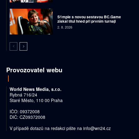
S1mple s novou sestavou BC.Game
získal titul hned při prvním turnaji
2. 8. 2026
Provozovatel webu
World News Media, s.r.o.
Rybná 716/24
Staré Město, 110 00 Praha
IČO: 09372008
DIČ: CZ09372008
V případě dotazů na redakci pište na
info@wn24.cz