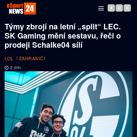
Týmy zbrojí na letní „split“ LEC.
SK Gaming mění sestavu, řeči o
prodeji Schalke04 sílí
LOL
ZAHRANIČÍ
2
min.