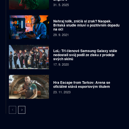
31. 5. 2025
Nehraj tolik, zničíš si zrak? Naopak.
Britská studie mluví o pozitivním dopadu
na oči
29. 9. 2021
LoL: Tři členové Samsung Galaxy stále
nedostali svůj podíl ze zisku z prodeje
svých skinů
17. 9. 2020
Hra Escape from Tarkov: Arena se
oficiálně stává esportovým titulem
23. 11. 2023