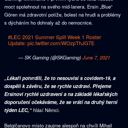
moct spolehnout na svého mid-lanera. Ersin „Blue“
Gören má zdravotní potíže, bolest na hrudi a problémy
s dýcháním ho dohnaly až do nemocnice.
#LEC
2021 Summer Split Week 1 Roster
Update:
pic.twitter.com/WOzpThJG7E
— SK Gaming (@SKGaming)
June 7, 2021
„Lékaři potvrdili, že to nesouvisí s covidem-19, a
dospěli k závěru, že se rychle uzdraví. Přejeme
Ersinovi rychlé uzdravení a na základě lékařských
doporučení očekáváme, že se vrátí na druhý herní
hlásí Němci.
týden LEC,“
Belgičanovo místo zaujme alespoň na chvíli Mihail