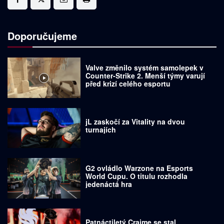
Doporučujeme
Valve změnilo systém samolepek v
Counter-Strike 2. Menší týmy varují
před krizí celého esportu
jL zaskočí za Vitality na dvou
turnajích
G2 ovládlo Warzone na Esports
World Cupu. O titulu rozhodla
jedenáctá hra
Patnáctiletý Craime se stal