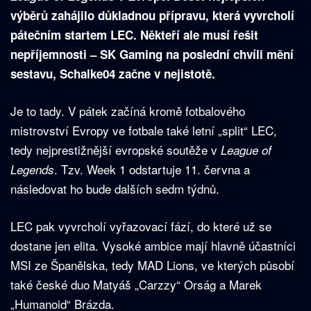
výběrů zahájilo důkladnou přípravu, která vyvrcholí
pátečním startem LEC. Někteří ale musí řešit
nepříjemnosti – SK Gaming na poslední chvíli mění
sestavu, Schalke04 začne v nejistotě.
Je to tady. V pátek začíná kromě fotbalového
mistrovství Evropy ve fotbale také letní „split“ LEC,
tedy nejprestižnější evropské soutěže v
League of
. Tzv. Week 1 odstartuje 11. června a
Legends
následovat ho bude dalších sedm týdnů.
LEC pak vyvrcholí vyřazovací fází, do které už se
dostane jen elita. Vysoké ambice mají hlavně účastníci
MSI ze Španělska, tedy MAD Lions, ve kterých působí
také české duo Matyáš „Carzzy“ Orság a Marek
„Humanoid“ Brázda.