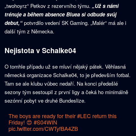
„twohoyrz“ Petkov z rezervního týmu.
„Už s námi
trénuje a během absence Bluea si odbude svůj
potvrdilo vedení SK Gaming. „Malér“ má ale i
debut,“
další tým z Německa.
Nejistota v Schalke04
O tomhle případu už se mluví nějaký pátek. Věhlasná
německá organizace Schalke04, to je především fotbal.
Tam se ale klubu vůbec nedaří. Na konci předešlé
sezony tým sestoupil z první ligy a čeká ho minimálně
sezónní pobyt ve druhé Bundeslize.
The boys are ready for their
#LEC
return this
Friday! 😍
#S04WIN
pic.twitter.com/CWTyfBA4ZB