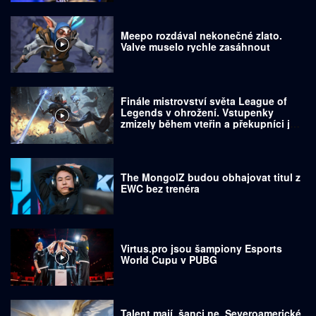
Meepo rozdával nekonečné zlato.
Valve muselo rychle zasáhnout
Finále mistrovství světa League of
Legends v ohrožení. Vstupenky
zmizely během vteřin a překupníci je
prodávají za tisíce dolarů
The MongolZ budou obhajovat titul z
EWC bez trenéra
Virtus.pro jsou šampiony Esports
World Cupu v PUBG
Talent mají, šanci ne. Severoamerické