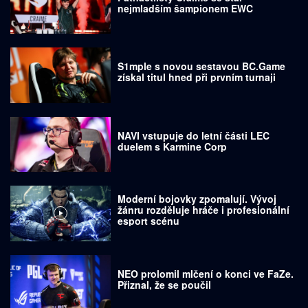
nejmladším šampionem EWC
S1mple s novou sestavou BC.Game
získal titul hned při prvním turnaji
NAVI vstupuje do letní části LEC
duelem s Karmine Corp
Moderní bojovky zpomalují. Vývoj
žánru rozděluje hráče i profesionální
esport scénu
NEO prolomil mlčení o konci ve FaZe.
Přiznal, že se poučil