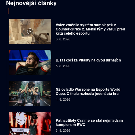
Nejnovější články
Valve změnilo systém samolepek v
Counter-Strike 2. Menší týmy varují před
krizí celého esportu
6. 8. 2026
jL zaskočí za Vitality na dvou turnajích
5. 8. 2026
G2 ovládlo Warzone na Esports World
Cupu. O titulu rozhodla jedenáctá hra
4. 8. 2026
Patnáctiletý Craime se stal nejmladším
šampionem EWC
3. 8. 2026