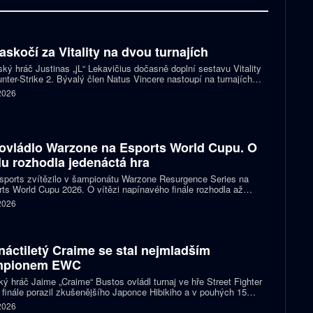
zaskočí za Vitality na dvou turnajích
ský hráč Justinas „jL“ Lekavičius dočasně doplní sestavu Vitality
nter-Strike 2. Bývalý člen Natus Vincere nastoupí na turnajích
T Open Porto a PGL Masters Bucharest.
 2026
ovládlo Warzone na Esports World Cupu. O
ulu rozhodla jedenáctá hra
ports zvítězilo v šampionátu Warzone Resurgence Series na
ts World Cupu 2026. O vítězi napínavého finále rozhodla až
áctá hra, do které vstupovalo s šancí na titul hned pět týmů.
 2026
náctiletý Craime se stal nejmladším
mpionem EWC
ký hráč Jaime „Craime“ Bustos ovládl turnaj ve hře Street Fighter
 finále porazil zkušenějšího Japonce Hibikiho a v pouhých 15
h se stal nejmladším vítězem v historii Esports World Cupu.
 2026