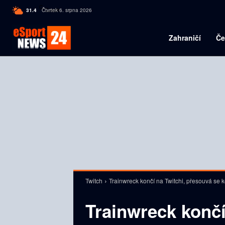
C
31.4
Čtvrtek 6. srpna 2026
Czech
Zahraničí
Če
Twitch
Trainwreck končí na Twitchi, přesouvá se 
Trainwreck končí