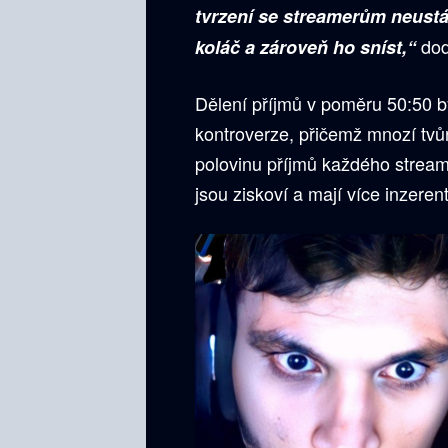
tvrzení se streamerům neustál
dod
koláč a zároveň ho sníst,“
Dělení příjmů v poměru 50:50 
kontroverze, přičemž mnozí tvůr
polovinu příjmů každého stream
jsou ziskoví a mají více inzeren