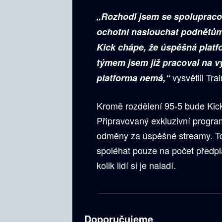
„Rozhodl jsem se spolupracov
ochotni naslouchat podnětům 
Kick chápe, že úspěšná platf
týmem jsem již pracoval na vy
vysvětlil Tra
platforma nemá,“
Kromě rozdělení 95-5 bude Kick
Připravovaný exkluzivní progra
odměny za úspěšné streamy. T
spoléhat pouze na počet předpla
kolik lidí si je naladí.
Doporučujeme