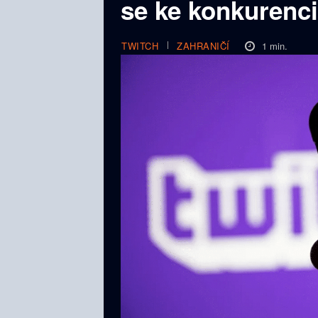
se ke konkurenci
1
min.
TWITCH
ZAHRANIČÍ