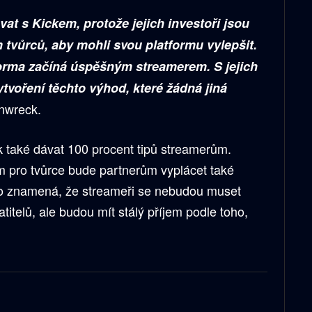
at s Kickem, protože jejich investoři jsou
tvůrců, aby mohli svou platformu vylepšit.
orma začíná úspěšným streamerem. S jejich
tvoření těchto výhod, které žádná jiná
inwreck.
 také dávat 100 procent tipů streamerům.
m pro tvůrce bude partnerům vyplácet také
o znamená, že streameři se nebudou muset
titelů, ale budou mít stálý příjem podle toho,