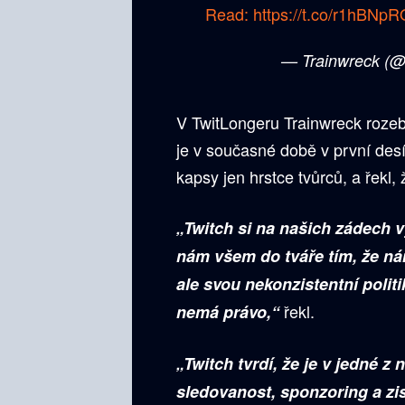
Read:
https://t.co/r1hBNp
— Trainwreck (@
V TwitLongeru Trainwreck rozeb
je v současné době v první desít
kapsy jen hrstce tvůrců, a řekl
„Twitch si na našich zádech 
nám všem do tváře tím, že ná
ale svou nekonzistentní polit
řekl.
nemá právo,“
„Twitch tvrdí, že je v jedné z
sledovanost, sponzoring a zis