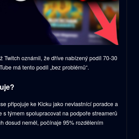
dyž Twitch oznámil, že dříve nabízený podíl 70-30
Tube má tento podíl „bez problémů“.
uje?
se připojuje ke Kicku jako nevlastnící poradce a
e s týmem spolupracovat na podpoře streamerů
tch dosud neměl, počínaje 95% rozdělením