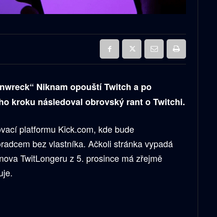
inwreck“ Niknam opouští Twitch a po
o kroku následoval obrovský rant o Twitchi.
vací platformu Kick.com, kde bude
radcem bez vlastníka. Ačkoli stránka vypadá
inova TwitLongeru z 5. prosince má zřejmě
uje.