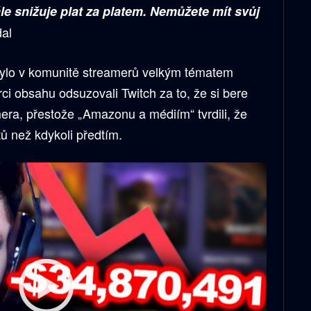
e snižuje plat za platem. Nemůžete mít svůj
al
bylo v komunitě streamerů velkým tématem
ci obsahu odsuzovali Twitch za to, že si bere
era, přestože „Amazonu a médiím“ tvrdili, že
tů než kdykoli předtím.