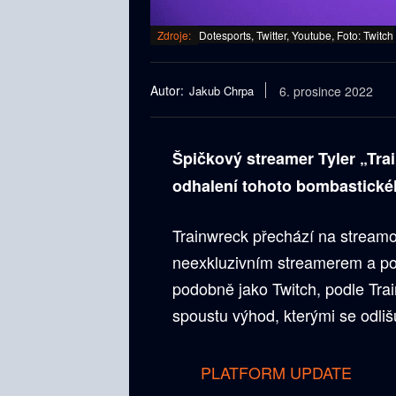
Zdroje:
Dotesports, Twitter, Youtube, Foto: Twitch
Autor:
Jakub Chrpa
6. prosince 2022
Špičkový streamer Tyler „Tra
odhalení tohoto bombastickéh
Trainwreck přechází na streamo
neexkluzivním streamerem a po
podobně jako Twitch, podle Tra
spoustu výhod, kterými se odliš
PLATFORM UPDATE