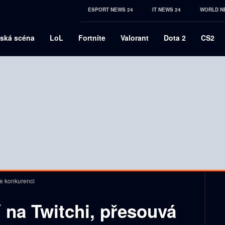
ESPORT NEWS 24
IT NEWS 24
WORLD N
ská scéna
LoL
Fortnite
Valorant
Dota 2
CS2
ke konkurenci
 na Twitchi, přesouvá