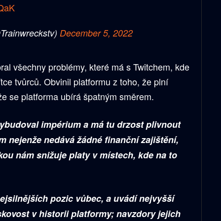
RQaK
Trainwreckstv)
December 5, 2022
ral všechny problémy, které má s Twitchem, kde
ce tvůrců. Obvinil platformu z toho, že plní
, že se platforma ubírá špatným směrem.
vybudoval impérium a má tu drzost plivnout
m nejenže nedává žádné finanční zajištění,
ikou nám snižuje platy v místech, kde na to
 nejsilnějších pozic vůbec, a uvádí nejvyšší
kovost v historii platformy; navzdory jejich