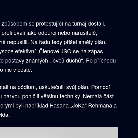
působem se protestující na turnaj dostali.
rofilovali jako odpůrci nebo narušitelé,
ě nepustili. Na řadu tedy přišel smělý plán,
vysoce efektivní. Členové JSO se na zápas
pro to postavy známých „lovců duchů“. Po příchodu
o nic v cestě.
tali na pódium, uskutečnili svůj plán. Pomocí
u barvou poničili většinu techniky. Nemalá část
, kterými byli například Hasana „JoKa“ Rehmana a
elda.