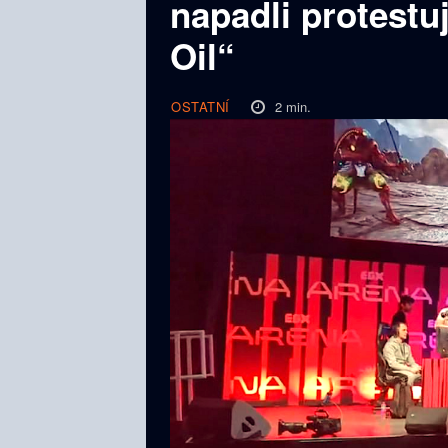
napadli protestu
Oil“
2
min.
OSTATNÍ