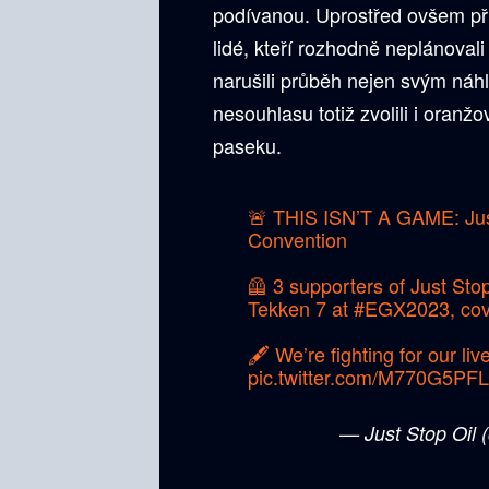
podívanou. Uprostřed ovšem při
lidé, kteří rozhodně neplánova
narušili průběh nejen svým náh
nesouhlasu totiž zvolili i oran
paseku.
🚨 THIS ISN’T A GAME: Jus
Convention
🦺 3 supporters of Just Stop
Tekken 7 at
#EGX2023
, co
🖋️ We’re fighting for our li
pic.twitter.com/M770G5PF
— Just Stop Oil