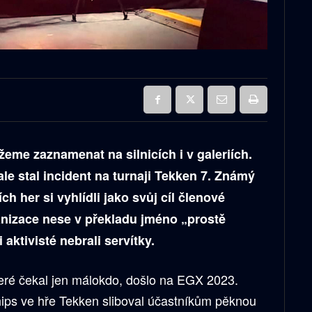
žeme zaznamenat na silnicích i v galeriích.
ale stal incident na turnaji Tekken 7. Známý
ch her si vyhlídli jako svůj cíl členové
anizace nese v překladu jméno „prostě
 aktivisté nebrali servítky.
teré čekal jen málokdo, došlo na EGX 2023.
ps ve hře Tekken sliboval účastníkům pěknou