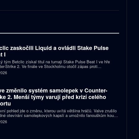
clic zaskočili Liquid a ovládli Stake Pulse
t I
ý tým Betclic získal titul na turnaji Stake Pulse Beat I ve hře
er-Strike 2. Ve finále ve Stockholmu otočil zápas proti
izovaným Liquid a zvítězil 2:1 na mapy.
 2026
ve změnilo systém samolepek v Counter-
ike 2. Menší týmy varují před krizí celého
ortu
vní pohled jde o změnu, kterou uvítá většina hráčů. Valve zrušilo
né otevírání samolepkových kapslí a umožnilo fanouškům koupit
ímo samolepku svého oblíbeného týmu nebo hráče. Podle řady
 2026
izací ale nový systém dramaticky snižuje jejich příjmy a může
it budoucnost profesionální scény.