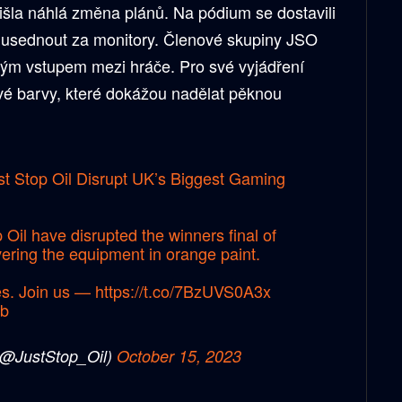
šla náhlá změna plánů. Na pódium se dostavili
li usednout za monitory. Členové skupiny JSO
lým vstupem mezi hráče. Pro své vyjádření
žové barvy, které dokážou nadělat pěknou
t Stop Oil Disrupt UK’s Biggest Gaming
 Oil have disrupted the winners final of
vering the equipment in orange paint.
ves. Join us —
https://t.co/7BzUVS0A3x
Lb
 (@JustStop_Oil)
October 15, 2023