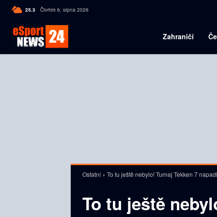
C
25.3
Čtvrtek 6. srpna 2026
Czech
Zahraničí
Če
Ostatní
To tu ještě nebylo! Turnaj Tekken 7 napadli
To tu ještě nebyl