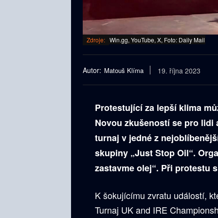
Zdroje:
Win.gg, YouTube, X, Foto: Daily Mail
Autor:
Matouš Klíma
19. října 2023
Protestující za lepší klima mů
Novou zkušeností se pro lidi 
turnaj v jedné z nejoblíbenější
skupiny „Just Stop Oil“. Org
zastavme olej“. Při protestu si
K šokujícímu zvratu událostí, k
Turnaj UK and IRE Championshi