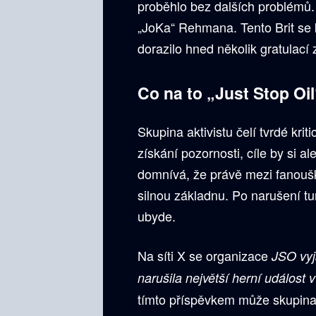
proběhlo bez dalších problémů.
„JoKa“ Rehmana. Tento Brit se k
dorazilo hned několik gratulací
Co na to „Just Stop Oi
Skupina aktivistu čelí tvrdé kriti
získání pozornosti, cíle by si al
domnívá, že právě mezi fanouš
silnou základnu. Po narušení tur
ubyde.
Na síti X se organizace
JSO vyjá
narušila největší herní událost v
tímto příspěvkem může skupina 