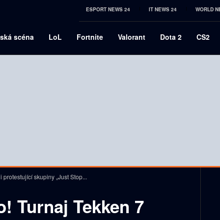
ESPORT NEWS 24
IT NEWS 24
WORLD N
ská scéna
LoL
Fortnite
Valorant
Dota 2
CS2
 protestující skupiny „Just Stop...
o! Turnaj Tekken 7