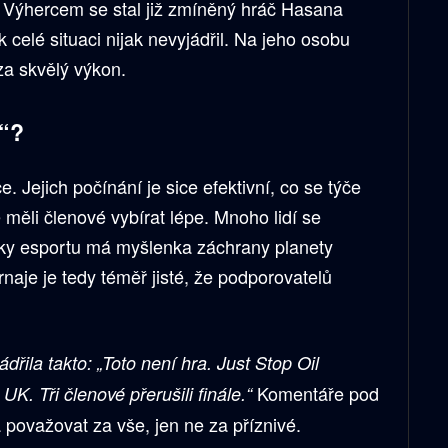
 Výhercem se stal již zmíněný hráč Hasana
 celé situaci nijak nevyjádřil. Na jeho osobu
 za skvělý výkon.
l“?
ce. Jejich počínání je sice efektivní, co se týče
e měli členové vybírat lépe. Mnoho lidí se
ky esportu má myšlenka záchrany planety
naje je tedy téměř jisté, že podporovatelů
dřila takto: „Toto není hra. Just Stop Oil
Komentáře pod
 UK. Tři členové přerušili finále.“
považovat za vše, jen ne za příznivé.