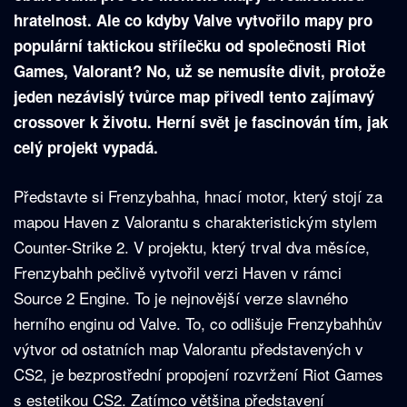
hratelnost. Ale co kdyby Valve vytvořilo mapy pro
populární taktickou střílečku od společnosti Riot
Games, Valorant? No, už se nemusíte divit, protože
jeden nezávislý tvůrce map přivedl tento zajímavý
crossover k životu. Herní svět je fascinován tím, jak
celý projekt vypadá.
Představte si Frenzybahha, hnací motor, který stojí za
mapou Haven z Valorantu s charakteristickým stylem
Counter-Strike 2. V projektu, který trval dva měsíce,
Frenzybahh pečlivě vytvořil verzi Haven v rámci
Source 2 Engine. To je nejnovější verze slavného
herního enginu od Valve. To, co odlišuje Frenzybahhův
výtvor od ostatních map Valorantu představených v
CS2, je bezprostřední propojení rozvržení Riot Games
s estetikou CS2. Zatímco většina představení