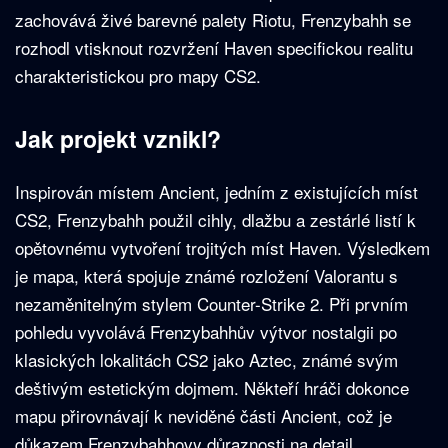
zachovává živé barevné palety Riotu, Frenzybahh se
rozhodl vtisknout rozvržení Haven specifickou realitu
charakteristickou pro mapy CS2.
Jak projekt vznikl?
Inspirován místem Ancient, jedním z existujících míst
CS2, Frenzybahh použil cihly, dlažbu a zestárlé listí k
opětovnému vytvoření trojitých míst Haven. Výsledkem
je mapa, která spojuje známé rozložení Valorantu s
nezaměnitelným stylem Counter-Strike 2. Při prvním
pohledu vyvolává Frenzybahhův výtvor nostalgii po
klasických lokalitách CS2 jako Aztec, známé svým
deštivým estetickým dojmem. Někteří hráči dokonce
mapu přirovnávají k neviděné části Ancient, což je
důkazem Frenzybahhovy důraznosti na detail.