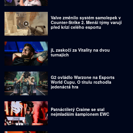
Valve změnilo systém samolepek v
Counter-Strike 2. Menší týmy varují
před krizí celého esportu
jL zaskočí za Vitality na dvou
turnajích
G2 ovládlo Warzone na Esports
World Cupu. O titulu rozhodla
jedenáctá hra
Patnáctiletý Craime se stal
nejmladším šampionem EWC