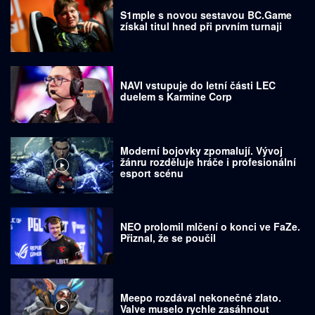
S1mple s novou sestavou BC.Game
získal titul hned při prvním turnaji
NAVI vstupuje do letní části LEC
duelem s Karmine Corp
Moderní bojovky zpomalují. Vývoj
žánru rozděluje hráče i profesionální
esport scénu
NEO prolomil mlčení o konci ve FaZe.
Přiznal, že se poučil
Meepo rozdával nekonečné zlato.
Valve muselo rychle zasáhnout