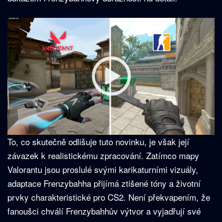
To, co skutečně odlišuje tuto novinku, je však její
závazek k realistickému zpracování. Zatímco mapy
Valorantu jsou proslulé svými karikaturními vizuály,
adaptace Frenzybahha přijímá ztišené tóny a životní
prvky charakteristické pro CS2. Není překvapením, že
fanoušci chválí Frenzybahhův výtvor a vyjadřují své