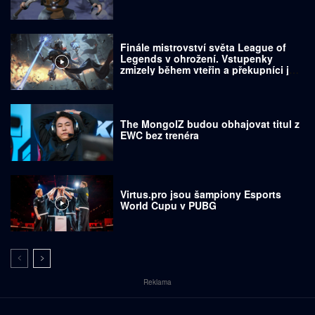
Finále mistrovství světa League of
Legends v ohrožení. Vstupenky
zmizely během vteřin a překupníci je
prodávají za tisíce dolarů
The MongolZ budou obhajovat titul z
EWC bez trenéra
Virtus.pro jsou šampiony Esports
World Cupu v PUBG
Reklama