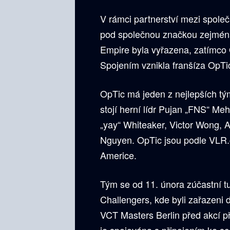
V rámci partnerství mezi spole
pod společnou značkou zejména
Empire byla vyřazena, zatímco
Spojením vznikla franšíza OpTic
OpTic má jeden z nejlepších t
stojí herní lídr Pujan „FNS“ Me
„yay“ Whiteaker, Victor Wong, 
Nguyen. OpTic jsou podle VLR.g
Americe.
Tým se od 11. února zúčastní
Challengers, kde byli zařazeni 
VCT Masters Berlin před akcí 