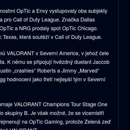
čnostmi OpTic a Envy vystupovaly oba subjekty
 pro Call of Duty League. Značka Dallas
 OpTic a NRG prodaly spot OpTic Chicago.
 Texas, která soutěží v Call of Duty League.
ýmů VALORANT v Severní Americe, v jehož čele
hta. K němu se připojují hvězdný duelant Jaccob
Austin „crashies“ Roberts a Jimmy „Marved“
g hodnoceni jako třetí nejlepší tým v Severní
 turnaje VALORANT Champions Tour Stage One
do skupiny B. Je však možné, že se vicemistři
přejmenují na OpTic Gaming, protože Zelená zeď