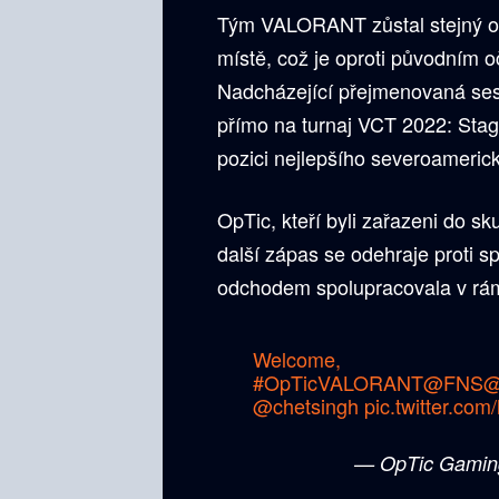
Tým VALORANT zůstal stejný o
místě, což je oproti původním 
Nadcházející přejmenovaná ses
přímo na turnaj VCT 2022: Stag
pozici nejlepšího severoameri
OpTic, kteří byli zařazeni do sk
další zápas se odehraje proti s
odchodem spolupracovala v rám
Welcome,
#OpTicVALORANT
@FNS
@
@chetsingh
pic.twitter.co
— OpTic Gami