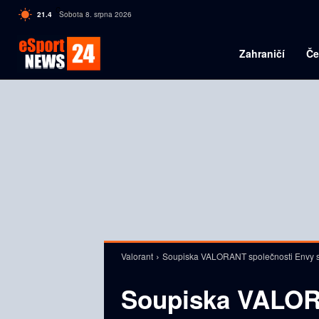
C
21.4
Sobota 8. srpna 2026
Czech
Zahraničí
Če
Valorant
Soupiska VALORANT společnosti Envy 
Soupiska VALOR