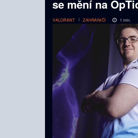
se mění na OpTi
1
min.
VALORANT
ZAHRANIČÍ