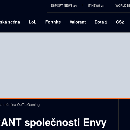
ESPORT NEWS 24
IT NEWS 24
WORLD N
ská scéna
LoL
Fortnite
Valorant
Dota 2
CS2
se mění na OpTic Gaming
ANT společnosti Envy