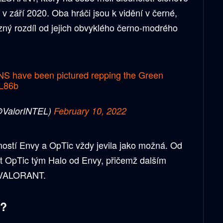
iž v září 2020. Oba hráči jsou k vidění v černé,
azný rozdíl od jejich obvyklého černo-modrého
NS
have been pictured repping the Green
dL86b
(@ValorINTEL)
February 10, 2022
ostí Envy a OpTic vždy jevila jako možná. Od
t OpTic tým Halo od Envy, přičemž dalším
yl VALORANT.
i?