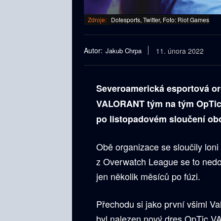
Zdroje:
Dotesports, Twitter, Foto: Riot Games
Autor:
Jakub Chrpa
11. února 2022
Severoamerická esportová or
VALORANT tým na tým OpTic G
po listopadovém
sloučení ob
Obě organizace se sloučily lon
z Overwatch League se to ned
jen několik měsíců po fúzi.
Přechodu si jako první všiml V
byl nalezen nový dres OpTic VA