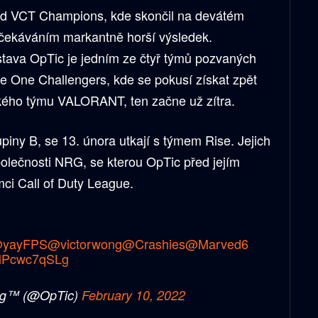
d VCT Champions, kde skončil na devátém
očekáváním markantně horší výsledek.
tava OpTic je jedním ze čtyř týmů pozvaných
e One Challengers, kde se pokusí získat zpět
ckého týmu VALORANT, ten začne už zítra.
upiny B, se 13. února utkají s týmem Rise. Jejich
polečnosti NRG, se kterou OpTic před jejím
ci Call of Duty League.
yayFPS
@victorwong
@Crashies
@Marved6
m/lPcwc7qSLg
ng™ (@OpTic)
February 10, 2022