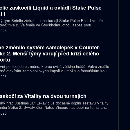
clic zaskočili Liquid a ovládli Stake Pulse
t I
ý tým Betclic získal titul na turnaji Stake Pulse Beat I ve hře
er-Strike 2. Ve finále ve Stockholmu otočil zápas proti
izovaným Liquid a zvítězil 2:1 na mapy.
 2026
ve změnilo systém samolepek v Counter-
ike 2. Menší týmy varují před krizí celého
ortu
vní pohled jde o změnu, kterou uvítá většina hráčů. Valve zrušilo
né otevírání samolepkových kapslí a umožnilo fanouškům koupit
ímo samolepku svého oblíbeného týmu nebo hráče. Podle řady
 2026
izací ale nový systém dramaticky snižuje jejich příjmy a může
it budoucnost profesionální scény.
zaskočí za Vitality na dvou turnajích
ský hráč Justinas „jL“ Lekavičius dočasně doplní sestavu Vitality
nter-Strike 2. Bývalý člen Natus Vincere nastoupí na turnajích
T Open Porto a PGL Masters Bucharest.
 2026