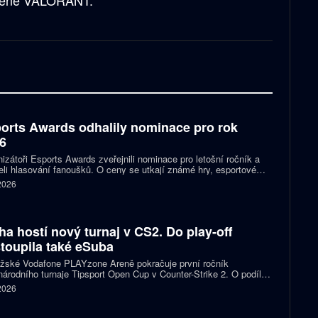
 scéně VALORANT.
orts Awards odhalily nominace pro rok
6
izátoři Esports Awards zveřejnili nominace pro letošní ročník a
eli hlasování fanoušků. O ceny se utkají známé hry, esportové
 streameři i další osobnosti scény. Mezi nominovanými nechybějí
 2026
, Jynxzi, Kai Cenat nebo IShowSpeed.
ha hostí nový turnaj v CS2. Do play-off
toupila také eSuba
ažské Vodafone PLAYzone Areně pokračuje první ročník
árodního turnaje Tipsport Open Cup v Counter-Strike 2. O podíl z
 poolu 11 tisíc eur a body do žebříčku VRS bojuje devět týmů.
 2026
 eSuba si už zajistila postup do play-off.