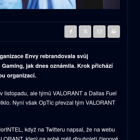
ganizace Envy rebrandovala svůj
aming, jak dnes oznámila. Krok přichází
ou organizací.
i v listopadu, ale týmů VALORANT a Dallas Fuel
otklo. Nyní však OpTic převzal tým VALORANT
alorINTEL, když na Twitteru napsal, že na webu
LORANT, který na sobě měli dlouholetí členové