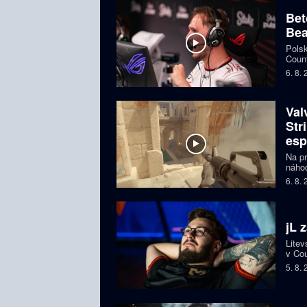
Bet
Bea
Polsk
Count
favor
6. 8.
Val
Str
esp
Na pr
náhod
si př
6. 8.
organ
ohroz
jL 
Litev
v Cou
BLAS
5. 8.