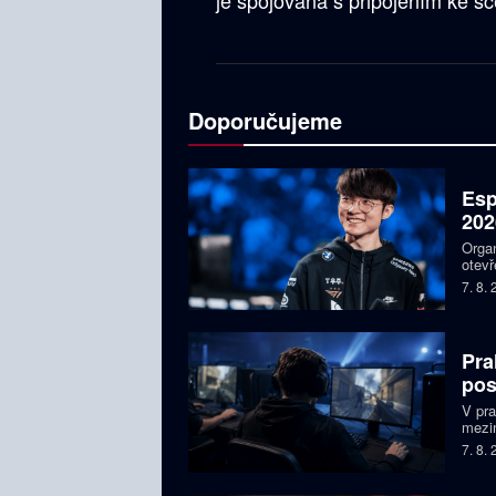
je spojována s připojením ke
Doporučujeme
Esp
202
Organ
otevř
týmy,
7. 8.
Faker
Pra
pos
V pr
mezin
prize
7. 8.
Česká