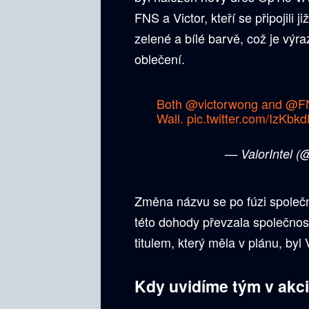
FNS a Victor, kteří se připojili j
zelené a bílé barvě, což je výr
oblečení.
Both
@victorwong
and
@F
Wall.
pic.twitter.com/IzKbk
— ValorIntel 
Změna názvu se po fúzi společn
této dohody převzala společnos
titulem, který měla v plánu, b
Kdy uvidíme tým v akc