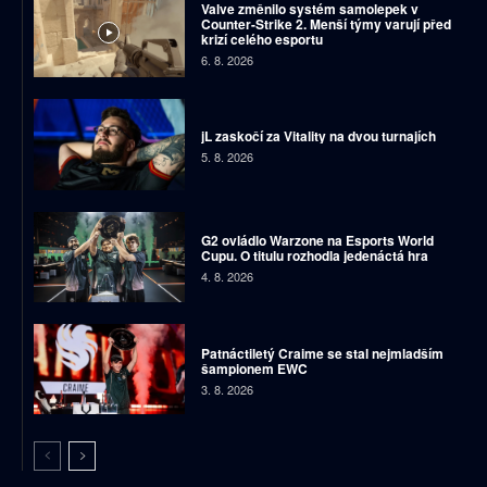
Valve změnilo systém samolepek v
Counter-Strike 2. Menší týmy varují před
krizí celého esportu
6. 8. 2026
jL zaskočí za Vitality na dvou turnajích
5. 8. 2026
G2 ovládlo Warzone na Esports World
Cupu. O titulu rozhodla jedenáctá hra
4. 8. 2026
Patnáctiletý Craime se stal nejmladším
šampionem EWC
3. 8. 2026