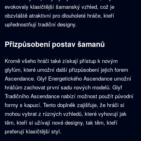
evokovaly klasičtější šamanský vzhled, což je
obzvláště atraktivní pro dlouholeté hráče, kteří
upřednostňují tradiční designy.
Přizpůsobení postav šamanů
Kromě všeho hráči také získají přístup k novým
glyfům, které umožní další přizpůsobení jejich forem
Ascendance. Glyf Energetického Ascendance umožní
hráčům zachovat první sadu nových modelů. Glyf
Tradičního Ascendance nabízí možnost použít původní
formy s kapucí. Tento doplněk zajišťuje, že hráči si
mohou vybrat z různých vzhledů, které vyhovují jak
těm, kteří si užívají nové designy, tak těm, kteří
preferují klasičtější styl.