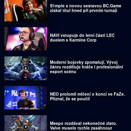
S1mple s novou sestavou BC.Game
získal titul hned při prvním turnaji
NAVI vstupuje do letní části LEC
duelem s Karmine Corp
Moderní bojovky zpomalují. Vývoj
žánru rozděluje hráče i profesionální
esport scénu
NEO prolomil mlčení o konci ve FaZe.
Přiznal, že se poučil
Meepo rozdával nekonečné zlato.
Valve muselo rychle zasáhnout