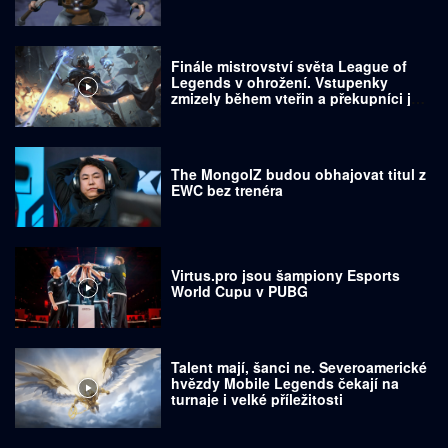
Finále mistrovství světa League of
Legends v ohrožení. Vstupenky
zmizely během vteřin a překupníci je
prodávají za tisíce dolarů
The MongolZ budou obhajovat titul z
EWC bez trenéra
Virtus.pro jsou šampiony Esports
World Cupu v PUBG
Talent mají, šanci ne. Severoamerické
hvězdy Mobile Legends čekají na
turnaje i velké příležitosti