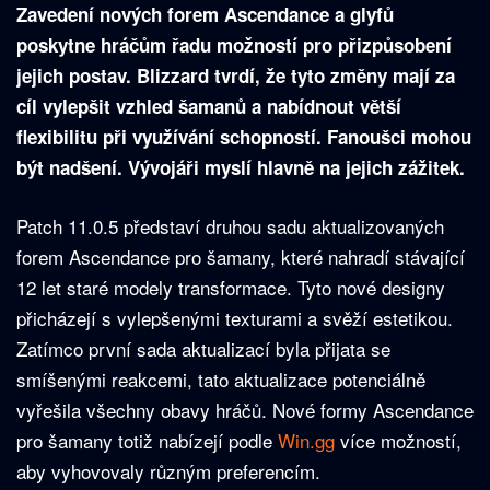
Zavedení nových forem Ascendance a glyfů
poskytne hráčům řadu možností pro přizpůsobení
jejich postav. Blizzard tvrdí, že tyto změny mají za
cíl vylepšit vzhled šamanů a nabídnout větší
flexibilitu při využívání schopností. Fanoušci mohou
být nadšení. Vývojáři myslí hlavně na jejich zážitek.
Patch 11.0.5 představí druhou sadu aktualizovaných
forem Ascendance pro šamany, které nahradí stávající
12 let staré modely transformace. Tyto nové designy
přicházejí s vylepšenými texturami a svěží estetikou.
Zatímco první sada aktualizací byla přijata se
smíšenými reakcemi, tato aktualizace potenciálně
vyřešila všechny obavy hráčů. Nové formy Ascendance
pro šamany totiž nabízejí podle
Win.gg
více možností,
aby vyhovovaly různým preferencím.