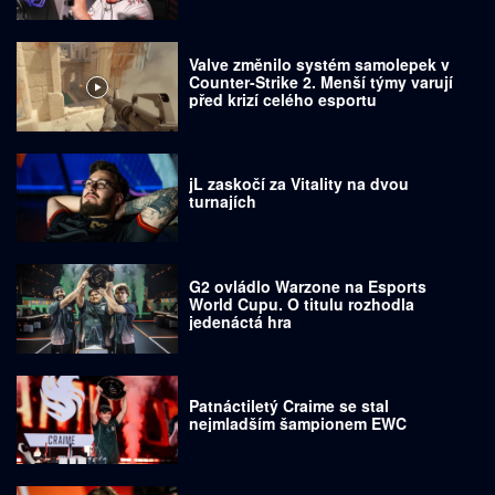
Valve změnilo systém samolepek v
Counter-Strike 2. Menší týmy varují
před krizí celého esportu
jL zaskočí za Vitality na dvou
turnajích
G2 ovládlo Warzone na Esports
World Cupu. O titulu rozhodla
jedenáctá hra
Patnáctiletý Craime se stal
nejmladším šampionem EWC