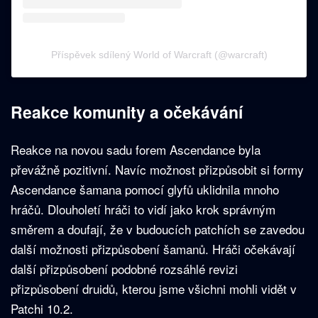
Příspěvek sdílený World of Warcraft (@warcraft)
Reakce komunity a očekávání
Reakce na novou sadu forem Ascendance byla
převážně pozitivní. Navíc možnost přizpůsobit si formy
Ascendance šamana pomocí glyfů uklidnila mnoho
hráčů. Dlouholetí hráči to vidí jako krok správným
směrem a doufají, že v budoucích patchích se zavedou
další možnosti přizpůsobení šamanů. Hráči očekávají
další přizpůsobení podobné rozsáhlé revizi
přizpůsobení druidů, kterou jsme všichni mohli vidět v
Patchi 10.2.