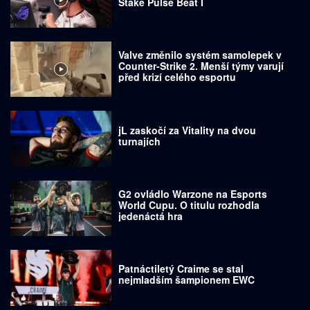
Stake Pulse Beat I
Valve změnilo systém samolepek v
Counter-Strike 2. Menší týmy varují
před krizí celého esportu
jL zaskočí za Vitality na dvou
turnajích
G2 ovládlo Warzone na Esports
World Cupu. O titulu rozhodla
jedenáctá hra
Patnáctiletý Craime se stal
nejmladším šampionem EWC