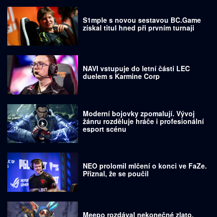
S1mple s novou sestavou BC.Game
získal titul hned při prvním turnaji
NAVI vstupuje do letní části LEC
duelem s Karmine Corp
Moderní bojovky zpomalují. Vývoj
žánru rozděluje hráče i profesionální
esport scénu
NEO prolomil mlčení o konci ve FaZe.
Přiznal, že se poučil
Meepo rozdával nekonečné zlato.