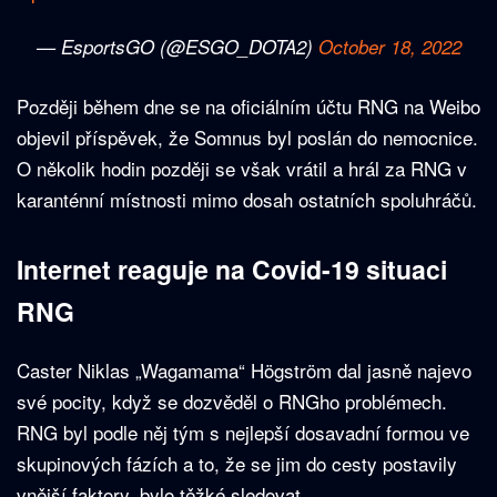
— EsportsGO (@ESGO_DOTA2)
October 18, 2022
Později během dne se na oficiálním účtu RNG na Weibo
objevil příspěvek, že Somnus byl poslán do nemocnice.
O několik hodin později se však vrátil a hrál za RNG v
karanténní místnosti mimo dosah ostatních spoluhráčů.
Internet reaguje na Covid-19 situaci
RNG
Caster Niklas „Wagamama“ Högström dal jasně najevo
své pocity, když se dozvěděl o RNGho problémech.
RNG byl podle něj tým s nejlepší dosavadní formou ve
skupinových fázích a to, že se jim do cesty postavily
vnější faktory, bylo těžké sledovat.