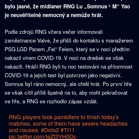
bylo jasné, že midlaner RNG Lu „Somnus
丶
M“ Yao
je neuvěřitelně nemocný a nemůže hrát.
Podle zdrojů RNG včera večer informovali
zaměstnance Valve, že přišli do kontaktu s manažerem
PSG.LGD Panem „Fei“ Feiem, který se v noci předtím
nakazil virem COVID-19. V noci na dnešek se však
nakazili. Hráči RNG byli tu noc testováni na přítomnost
COVID-19 a jejich test byl potvrzen jako negativní.
Somnus byl ráno nemocný, ale chtěl hrát. Po první hře
se však cítil příliš špatně na to, aby mohl pokračovat
ve hře, a RNG se rozhodlo zápas vzdát.
RNG players took painkillers to finish today's
matches, some of them have severe headaches
and nausea.
#Dota2
#TI11
pic.twitter.com/IeZt3YH0Oc