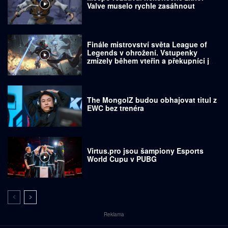
Valve muselo rychle zasáhnout
Finále mistrovství světa League of
Legends v ohrožení. Vstupenky
zmizely během vteřin a překupníci je
prodávají za tisíce dolarů
The MongolZ budou obhajovat titul z
EWC bez trenéra
Virtus.pro jsou šampiony Esports
World Cupu v PUBG
Reklama