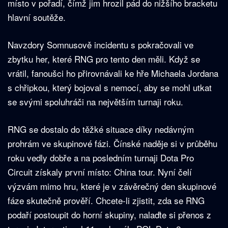
místo v pořadí, čímž jim hrozil pád do nižšího bracketu
hlavní soutěže.
Navzdory Somnusově incidentu s pokračovali ve
zbytku her, které RNG pro tento den měli. Když se
vrátil, fanoušci ho přirovnávali ke hře Michaela Jordana
s chřipkou, který bojoval s nemocí, aby se mohl utkat
se svými spoluhráči na největším turnaji roku.
RNG se dostalo do těžké situace díky nedávným
prohrám ve skupinové fázi. Čínské naděje si v průběhu
roku vedly dobře a na posledním turnaji Dota Pro
Circuit získaly první místo: China tour. Nyní čelí
výzvám mimo hru, které je v závěrečný den skupinové
fáze skutečně prověří. Chcete-li zjistit, zda se RNG
podaří postoupit do horní skupiny, nalaďte si přenos z