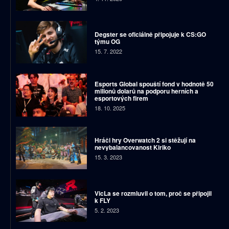
Degster se oficiálně připojuje k CS:GO
týmu OG
15. 7. 2022
Esports Global spouští fond v hodnotě 50
milionů dolarů na podporu herních a
esportových firem
18. 10. 2025
Hráči hry Overwatch 2 si stěžují na
nevybalancovanost Kiriko
15. 3. 2023
VicLa se rozmluvil o tom, proč se připojil
k FLY
5. 2. 2023