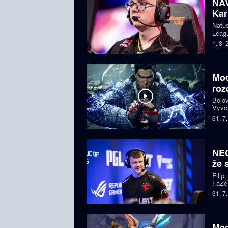
NAV
Kar
Natus
Leagu
čtyře
1. 8.
bojuj
Mod
roz
Bojov
Vývoj
starš
31. 7
i esp
komun
NEO
že 
Filip
FaZe.
Zkuše
31. 7
pohle
Mee