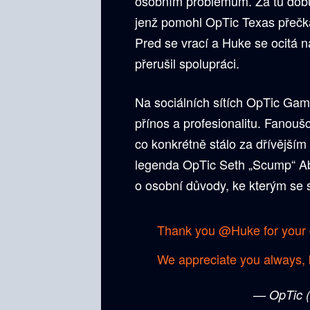
osobním problémům. Za tu dobu 
jenž pomohl OpTic Texas přečka
Pred se vrací a Huke se ocitá n
přerušil spolupráci.
Na sociálních sítích OpTic Gam
přínos a profesionalitu. Fanoušc
co konkrétně stálo za dřívější
legenda OpTic Seth „Scump“ Ab
o osobní důvody, ke kterým se 
Thank you
@Huke
for your 
We appreciate you always, 
— OpTic 