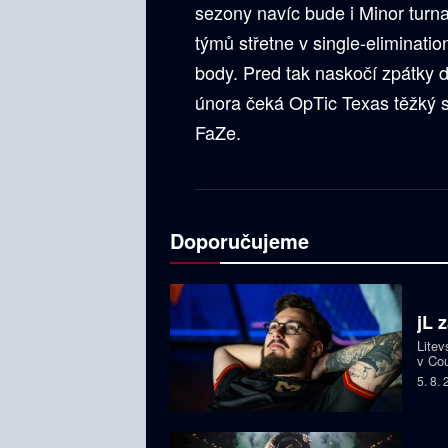
sezony navíc bude i Minor turna
týmů střetne v single-eliminati
body. Pred tak naskočí zpátky 
února čeká OpTic Texas těžký st
FaZe.
Doporučujeme
jL 
Litev
v Cou
BLAS
5. 8.