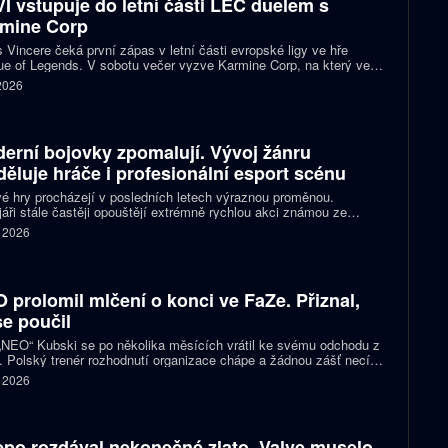
I vstupuje do letní části LEC duelem s
mine Corp
 Vincere čeká první zápas v letní části evropské ligy ve hře
e of Legends. V sobotu večer vyzve Karmine Corp, na který ve
ch předchozích vzájemných sériích nestačil. Oba celky zároveň
 2026
í o jedno ze tří míst na letošním světovém šampionátu.
erní bojovky zpomalují. Vývoj žánru
děluje hráče i profesionální esport scénu
é hry procházejí v posledních letech výraznou proměnou.
áři stále častěji opouštějí extrémně rychlou akci známou ze
ích klasik a snaží se vytvářet přístupnější tituly pro širší publikum
. 2026
ortové diváky. Ne všichni hráči jsou ale z tohoto směru nadšení a
ita se kvůli němu stále častěji rozděluje.
 prolomil mlčení o konci ve FaZe. Přiznal,
se poučil
 „NEO“ Kubski se po několika měsících vrátil ke svému odchodu z
 Polský trenér rozhodnutí organizace chápe a žádnou zášť necítí.
nost z prvního trenérského angažmá ho však přiměla změnit
. 2026
d na vlastní práci.
po rozdával nekonečné zlato. Valve muselo