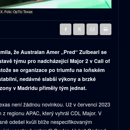
 X. Foto: OpTic Texas
ila, že Australan Amer „Pred“ Zulbeari se
stavě týmu pro nadcházející Major 2 v Call of
tože se organizace po triumfu na loňském
abilní, nedávné slabší výkony a brzké
zony v Madridu přiměly tým jednat.
xas není žádnou novinkou. Už v červenci 2023
m z regionu APAC, který vyhrál CDL Major. V
sně odešel kvůli blíže nespecifikovaným