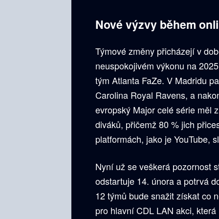
Nové výzvy během onlin
Týmové změny přicházejí v dob
neuspokojivém výkonu na 2025 M
tým Atlanta FaZe. V Madridu pa
Carolina Royal Ravens, a nako
evropský Major celé série měl z
diváků, přičemž 80 % jich přice
platformách, jako je YouTube, sl
Nyní už se veškerá pozornost stá
odstartuje 14. února a potrvá d
12 týmů bude snažit získat co n
pro hlavní CDL LAN akci, která