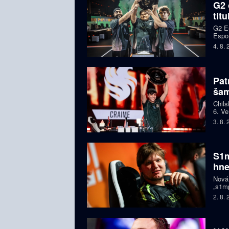
G2 
tit
G2 Es
Espor
jeden
4. 8.
Pat
ša
Chils
6. Ve
letec
3. 8.
S1m
hne
Nová
„s1mp
když 
2. 8.
prodl