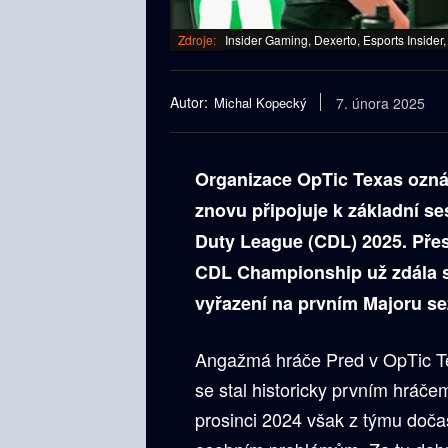
Zdroje:
Insider Gaming, Dexerto, Esports Insider,
Autor:
Michal Kopecký
7. února 2025
Organizace OpTic Texas oznám
znovu připojuje k základní se
Duty League (CDL) 2025. Přes
CDL Championship už zdála st
vyřazení na prvním Majoru se
Angažmá hráče Pred v OpTic Te
se stal historicky prvním hráče
prosinci 2024 však z týmu doča