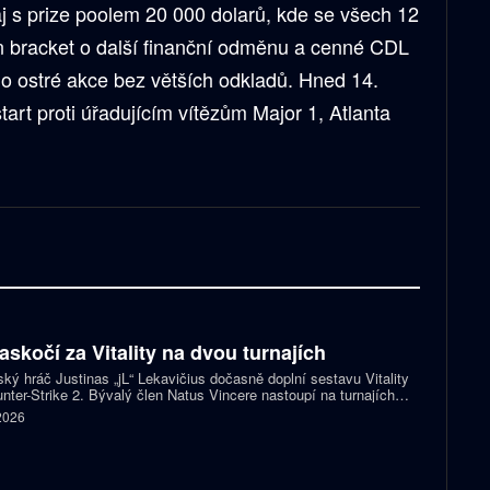
j s prize poolem 20 000 dolarů, kde se všech 12
on bracket o další finanční odměnu a cenné CDL
do ostré akce bez větších odkladů. Hned 14.
art proti úřadujícím vítězům Major 1, Atlanta
zaskočí za Vitality na dvou turnajích
ský hráč Justinas „jL“ Lekavičius dočasně doplní sestavu Vitality
nter-Strike 2. Bývalý člen Natus Vincere nastoupí na turnajích
T Open Porto a PGL Masters Bucharest.
 2026