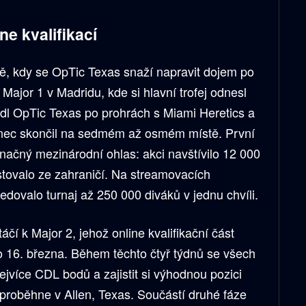
e kvalifikací
ě, kdy se OpTic Texas snaží napravit dojem po
ajor 1 v Madridu, kde si hlavní trofej odnesl
dl OpTic Texas po prohrách s Miami Heretics a
nec skončil na sedmém až osmém místě. První
načný mezinárodní ohlas: akci navštívilo 12 000
stovalo ze zahraničí. Na streamovacích
edovalo turnaj až 250 000 diváků v jednu chvíli.
čí k Major 2, jehož online kvalifikační část
o 16. března. Během těchto čtyř týdnů se všech
ejvíce CDL bodů a zajistit si výhodnou pozici
 proběhne v Allen, Texas. Součástí druhé fáze