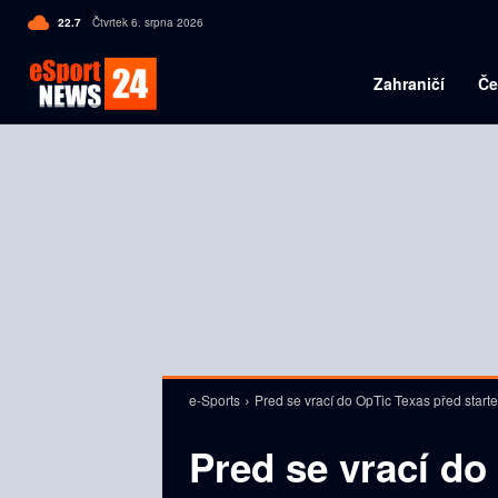
C
22.7
Čtvrtek 6. srpna 2026
Czech
Zahraničí
Če
e-Sports
Pred se vrací do OpTic Texas před star
Pred se vrací do