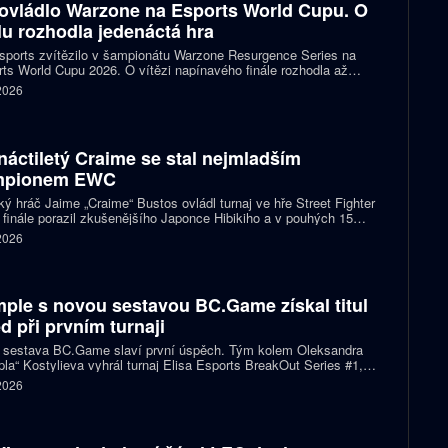
ovládlo Warzone na Esports World Cupu. O
ulu rozhodla jedenáctá hra
ports zvítězilo v šampionátu Warzone Resurgence Series na
ts World Cupu 2026. O vítězi napínavého finále rozhodla až
áctá hra, do které vstupovalo s šancí na titul hned pět týmů.
 2026
náctiletý Craime se stal nejmladším
mpionem EWC
ký hráč Jaime „Craime“ Bustos ovládl turnaj ve hře Street Fighter
 finále porazil zkušenějšího Japonce Hibikiho a v pouhých 15
h se stal nejmladším vítězem v historii Esports World Cupu.
 2026
ple s novou sestavou BC.Game získal titul
d při prvním turnaji
 sestava BC.Game slaví první úspěch. Tým kolem Oleksandra
la“ Kostylieva vyhrál turnaj Elisa Esports BreakOut Series #1,
ve finále porazil ENCE 2:0. Rozhodující mapa dospěla do
 2026
oužení, v němž ukrajinská hvězda předvedla klíčovou akci.