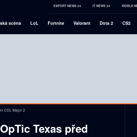
ESPORT NEWS 24
IT NEWS 24
WORLD N
ská scéna
LoL
Fortnite
Valorant
Dota 2
CS2
tem CDL Major 2
 OpTic Texas před