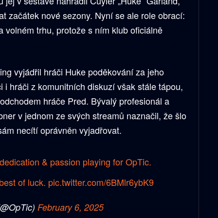
jej v sestavě nahradil Cuyler „Huke“ Garland,
t začátek nové sezony. Nyní se ale role obrací:
a volném trhu, protože s ním klub oficiálně
ing vyjádřil hráči Huke poděkování za jeho
i i hráči z komunitních diskuzí však stále tápou,
m odchodem hráče Pred. Bývalý profesionál a
ner v jednom ze svých streamů naznačil, že šlo
sám necítí oprávněn vyjadřovat.
dedication & passion playing for OpTic.
best of luck.
pic.twitter.com/6BMlr6ybK9
(@OpTic)
February 6, 2025