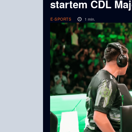
startem CDL Maj
1
min.
E-SPORTS