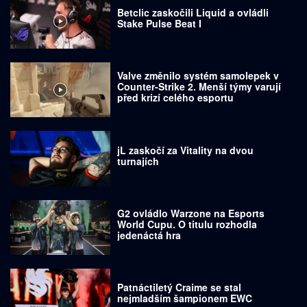
Betclic zaskočili Liquid a ovládli
Stake Pulse Beat I
Valve změnilo systém samolepek v
Counter-Strike 2. Menší týmy varují
před krizí celého esportu
jL zaskočí za Vitality na dvou
turnajích
G2 ovládlo Warzone na Esports
World Cupu. O titulu rozhodla
jedenáctá hra
Patnáctiletý Craime se stal
nejmladším šampionem EWC