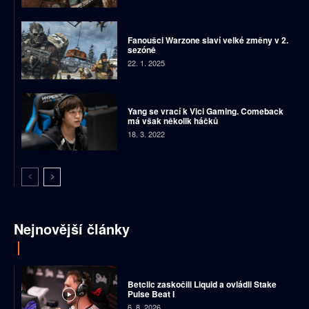
Fanoušci Warzone slaví velké změny v 2.
sezóně
22. 1. 2025
Yang se vrací k Vici Gaming. Comeback
má však několik háčků
18. 3. 2022
Nejnovější články
Betclic zaskočili Liquid a ovládli Stake
Pulse Beat I
6. 8. 2026