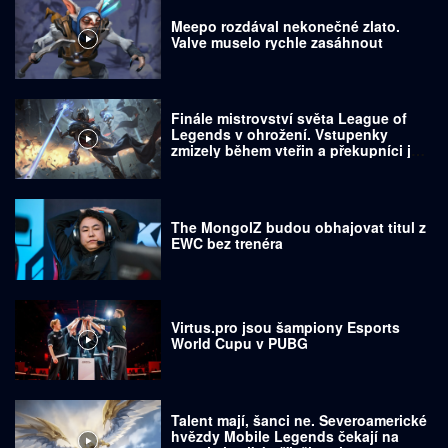
Meepo rozdával nekonečné zlato.
Valve muselo rychle zasáhnout
Finále mistrovství světa League of
Legends v ohrožení. Vstupenky
zmizely během vteřin a překupníci je
prodávají za tisíce dolarů
The MongolZ budou obhajovat titul z
EWC bez trenéra
Virtus.pro jsou šampiony Esports
World Cupu v PUBG
Talent mají, šanci ne. Severoamerické
hvězdy Mobile Legends čekají na