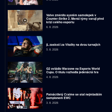
Valve změnilo systém samolepek v
Counter-Strike 2. Menší týmy varují před
krizí celého esportu
6. 8. 2026
jL zaskočí za Vitality na dvou turnajích
5. 8. 2026
G2 ovládlo Warzone na Esports World
Cupu. O titulu rozhodla jedenáctá hra
4. 8. 2026
Patnáctiletý Craime se stal nejmladším
šampionem EWC
3. 8. 2026