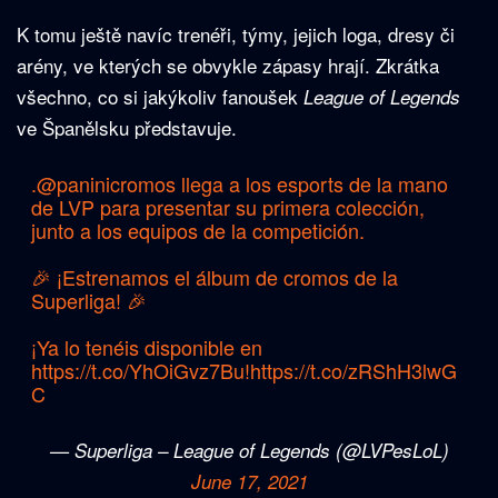
K tomu ještě navíc trenéři, týmy, jejich loga, dresy či
arény, ve kterých se obvykle zápasy hrají. Zkrátka
všechno, co si jakýkoliv fanoušek
League of Legends
ve Španělsku představuje.
.
@paninicromos
llega a los esports de la mano
de LVP para presentar su primera colección,
junto a los equipos de la competición.
🎉 ¡Estrenamos el álbum de cromos de la
Superliga! 🎉
¡Ya lo tenéis disponible en
https://t.co/YhOiGvz7Bu
!
https://t.co/zRShH3lwG
C
— Superliga – League of Legends (@LVPesLoL)
June 17, 2021