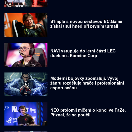
S1mple s novou sestavou BC.Game
získal titul hned při prvním turnaji
NAVI vstupuje do letní části LEC
duelem s Karmine Corp
Moderní bojovky zpomalují. Vývoj
žánru rozděluje hráče i profesionální
esport scénu
NEO prolomil mlčení o konci ve FaZe.
Přiznal, že se poučil