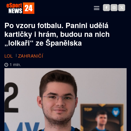
Po vzoru fotbalu. Panini udělá
kartičky i hrám, budou na nich
„lolkaři“ ze Španělska
LOL
ZAHRANIČÍ
1
min.