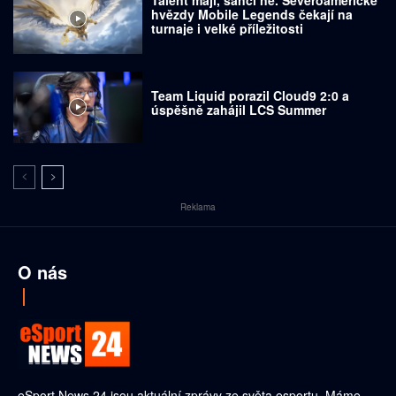
hvězdy Mobile Legends čekají na
turnaje i velké příležitosti
Team Liquid porazil Cloud9 2:0 a
úspěšně zahájil LCS Summer
Reklama
O nás
eSport News 24 jsou aktuální zprávy ze světa esportu. Máme