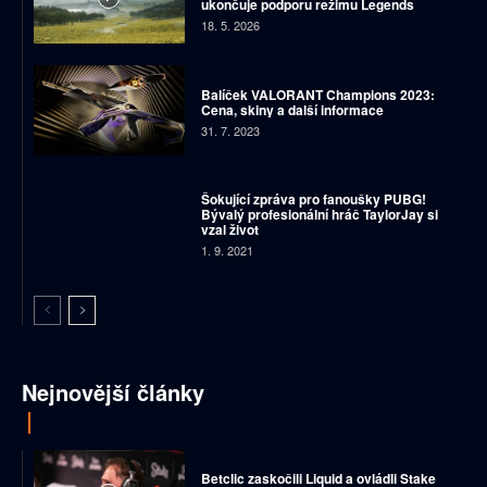
ukončuje podporu režimu Legends
18. 5. 2026
Balíček VALORANT Champions 2023:
Cena, skiny a další informace
31. 7. 2023
Šokující zpráva pro fanoušky PUBG!
Bývalý profesionální hráč TaylorJay si
vzal život
1. 9. 2021
Nejnovější články
Betclic zaskočili Liquid a ovládli Stake