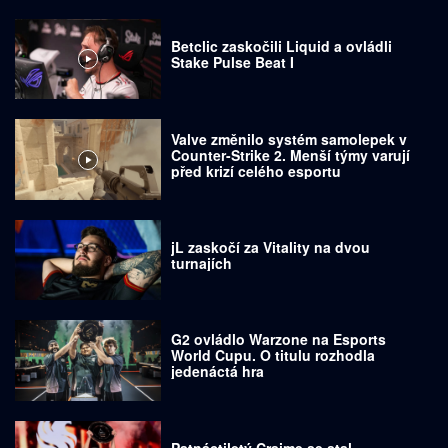
Betclic zaskočili Liquid a ovládli
Stake Pulse Beat I
Valve změnilo systém samolepek v
Counter-Strike 2. Menší týmy varují
před krizí celého esportu
jL zaskočí za Vitality na dvou
turnajích
G2 ovládlo Warzone na Esports
World Cupu. O titulu rozhodla
jedenáctá hra
Patnáctiletý Craime se stal