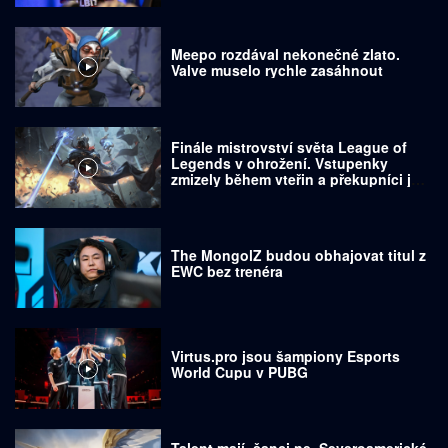
Meepo rozdával nekonečné zlato.
Valve muselo rychle zasáhnout
Finále mistrovství světa League of
Legends v ohrožení. Vstupenky
zmizely během vteřin a překupníci je
prodávají za tisíce dolarů
The MongolZ budou obhajovat titul z
EWC bez trenéra
Virtus.pro jsou šampiony Esports
World Cupu v PUBG
Talent mají, šanci ne. Severoamerické