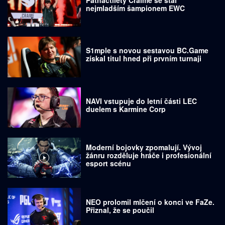
nejmladším šampionem EWC
S1mple s novou sestavou BC.Game
získal titul hned při prvním turnaji
NAVI vstupuje do letní části LEC
duelem s Karmine Corp
Moderní bojovky zpomalují. Vývoj
žánru rozděluje hráče i profesionální
esport scénu
NEO prolomil mlčení o konci ve FaZe.
Přiznal, že se poučil