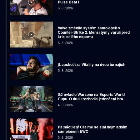
Pulse Beat I
6. 8. 2026
Valve změnilo systém samolepek v
Counter-Strike 2. Menší týmy varují před
krizí celého esportu
6. 8. 2026
jL zaskočí za Vitality na dvou turnajích
5. 8. 2026
G2 ovládlo Warzone na Esports World
Cupu. O titulu rozhodla jedenáctá hra
4. 8. 2026
Patnáctiletý Craime se stal nejmladším
šampionem EWC
3. 8. 2026