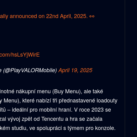
cially announced on 22nd April, 2025. 👀
r.com/hsLsYjWirE
 (@PlayVALORMobile)
April 19, 2025
dnotné nákupní menu (Buy Menu), ale také
 Menu), které nabízí tři přednastavené loadouty
tů – ideální pro mobilní hraní. V roce 2023 se
vzal vývoj zpět od Tencentu a hra se začala
ském studiu, ve spolupráci s týmem pro konzole.