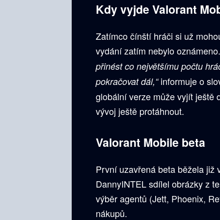
Kdy vyjde Valorant Mob
Zatímco čínští hráči si už moho
vydání zatím nebylo oznámeno
přinést co největšímu počtu hr
informuje o sl
pokračovat dál,“
globální verze může vyjít ještě
vývoj ještě protáhnout.
Valorant Mobile beta
První uzavřená beta běžela již
DannyINTEL sdílel obrázky z tes
výběr agentů (Jett, Phoenix, Re
nákupů.