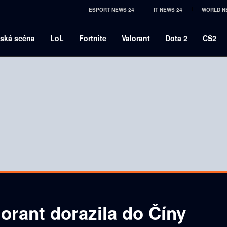
ESPORT NEWS 24
IT NEWS 24
WORLD N
ská scéna
LoL
Fortnite
Valorant
Dota 2
CS2
lorant dorazila do Číny