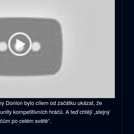
y Donlon bylo cílem od začátku ukázat, že
nity kompetitivních hráčů. A teď chtějí „stejný
áčům po celém světě“.