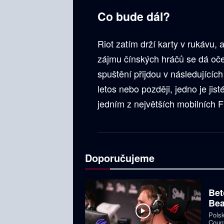
Co bude dál?
Riot zatím drží karty v rukávu
zájmu čínských hráčů se dá oče
spuštění přijdou v následujícíc
letos nebo později, jedno je jis
jedním z největších mobilních F
Doporučujeme
Bet
Bea
Polsk
Count