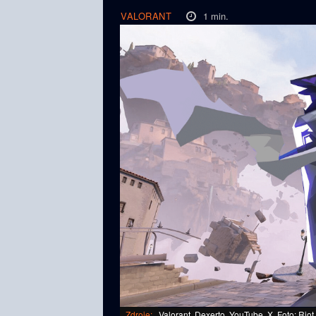
1
min.
VALORANT
Zdroje:
Valorant, Dexerto, YouTube, X, Foto: Rio