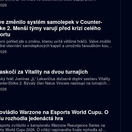
izovaným Liquid a zvítězil 2:1 na mapy.
 2026
ve změnilo systém samolepek v Counter-
ike 2. Menší týmy varují před krizí celého
ortu
vní pohled jde o změnu, kterou uvítá většina hráčů. Valve zrušilo
né otevírání samolepkových kapslí a umožnilo fanouškům koupit
ímo samolepku svého oblíbeného týmu nebo hráče. Podle řady
 2026
izací ale nový systém dramaticky snižuje jejich příjmy a může
it budoucnost profesionální scény.
zaskočí za Vitality na dvou turnajích
ský hráč Justinas „jL“ Lekavičius dočasně doplní sestavu Vitality
nter-Strike 2. Bývalý člen Natus Vincere nastoupí na turnajích
T Open Porto a PGL Masters Bucharest.
 2026
ovládlo Warzone na Esports World Cupu. O
ulu rozhodla jedenáctá hra
ports zvítězilo v šampionátu Warzone Resurgence Series na
ts World Cupu 2026. O vítězi napínavého finále rozhodla až