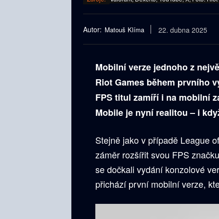
Autor:
Matouš Klíma
22. dubna 2025
Mobilní verze jednoho z nejvě
Riot Games během prvního výro
FPS titul zamíří i na mobilní z
Mobile je nyní realitou – i kdy
Stejně jako v případě League of
záměr rozšířit svou FPS značk
se dočkali vydání konzolové ve
přichází první mobilní verze, kt