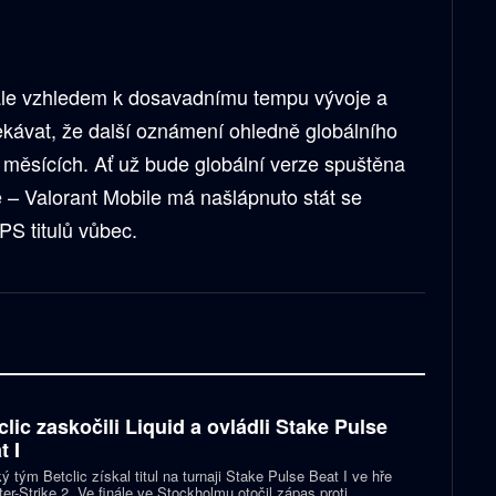
, ale vzhledem k dosavadnímu tempu vývoje a
kávat, že další oznámení ohledně globálního
h měsících. Ať už bude globální verze spuštěna
té – Valorant Mobile má našlápnuto stát se
PS titulů vůbec.
clic zaskočili Liquid a ovládli Stake Pulse
t I
ý tým Betclic získal titul na turnaji Stake Pulse Beat I ve hře
er-Strike 2. Ve finále ve Stockholmu otočil zápas proti