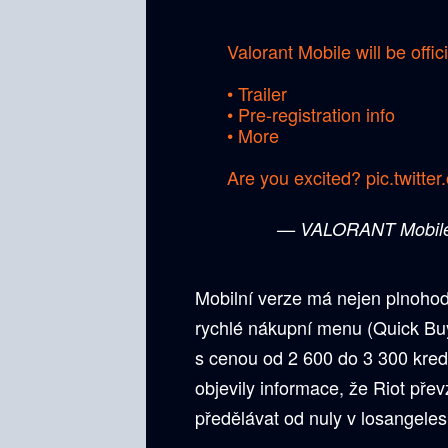
Valorant Mobile will be offi
• Trailer
• Pre-registration info
• More
Are you excited?
pic.twitte
— VALORANT Mobile
Mobilní verze má nejen plnoho
rychlé nákupní menu (Quick Buy
s cenou od 2 600 do 3 300 kredi
objevily informace, že Riot pře
předělávat od nuly v losangele