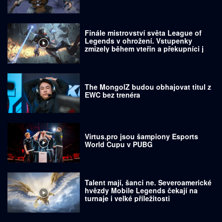
Finále mistrovství světa League of
Legends v ohrožení. Vstupenky
zmizely během vteřin a překupníci je
prodávají za tisíce dolarů
The MongolZ budou obhajovat titul z
EWC bez trenéra
Virtus.pro jsou šampiony Esports
World Cupu v PUBG
Talent mají, šanci ne. Severoamerické
hvězdy Mobile Legends čekají na
turnaje i velké příležitosti