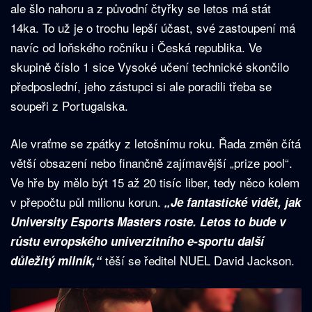
ale šlo nahoru a z původní čtyřky se letos má stát
14ka. To už je o trochu lepší účast, své zastoupení má
navíc od loňského ročníku i Česká republika. Ve
skupině číslo 1 sice Vysoké učení technické skončilo
předposlední, jeho zástupci si ale poradili třeba se
soupeři z Portugalska.
Ale vraťme se zpátky z letošnímu roku. Řada změn čítá
větší obsazení nebo finančně zajímavější „prize pool“.
Ve hře by mělo být 15 až 20 tisíc liber, tedy něco kolem
v přepočtu půl milionu korun.
„Je fantastické vidět, jak
University Esports Masters roste. Letos to bude v
růstu evropského univerzitního e-sportu další
těší se ředitel NUEL David Jackson.
důležitý milník,“