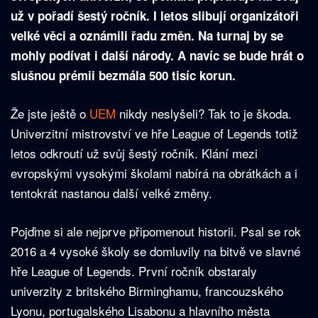
už v pořadí šestý ročník. I letos slibují organizátoři
velké věci a oznámili řadu změn. Na turnaj by se
mohly podívat i další národy. A navíc se bude hrát o
slušnou prémii bezmála 500 tisíc korun.
Že jste ještě o
UEM
nikdy neslyšeli? Tak to je škoda.
Univerzitní mistrovství ve hře League of Legends totiž
letos odkroutí už svůj šestý ročník. Klání mezi
evropskými vysokými školami nabírá na obrátkách a i
tentokrát nastanou další velké změny.
Pojďme si ale nejprve připomenout historii. Psal se rok
2016 a 4 vysoké školy se domluvily na bitvě ve slavné
hře League of Legends. První ročník obstaraly
univerzity z britského Birminghamu, francouzského
Lyonu, portugalského Lisabonu a hlavního města