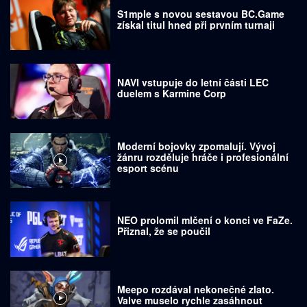
S1mple s novou sestavou BC.Game
získal titul hned při prvním turnaji
NAVI vstupuje do letní části LEC
duelem s Karmine Corp
Moderní bojovky zpomalují. Vývoj
žánru rozděluje hráče i profesionální
esport scénu
NEO prolomil mlčení o konci ve FaZe.
Přiznal, že se poučil
Meepo rozdával nekonečné zlato.
Valve muselo rychle zasáhnout