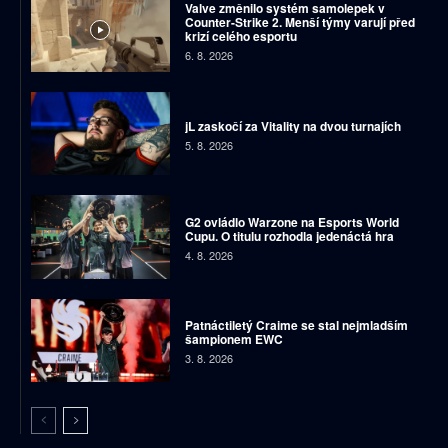
Valve změnilo systém samolepek v
Counter-Strike 2. Menší týmy varují před
krizí celého esportu
6. 8. 2026
jL zaskočí za Vitality na dvou turnajích
5. 8. 2026
G2 ovládlo Warzone na Esports World
Cupu. O titulu rozhodla jedenáctá hra
4. 8. 2026
Patnáctiletý Craime se stal nejmladším
šampionem EWC
3. 8. 2026