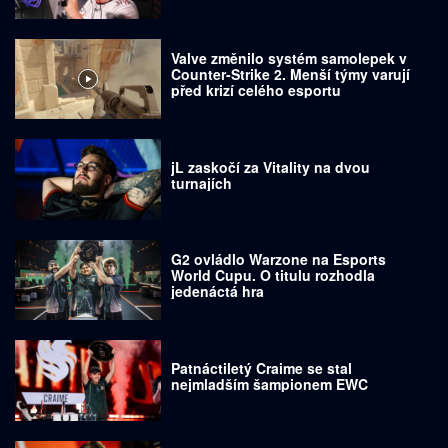
Valve změnilo systém samolepek v
Counter-Strike 2. Menší týmy varují
před krizí celého esportu
jL zaskočí za Vitality na dvou
turnajích
G2 ovládlo Warzone na Esports
World Cupu. O titulu rozhodla
jedenáctá hra
Patnáctiletý Craime se stal
nejmladším šampionem EWC