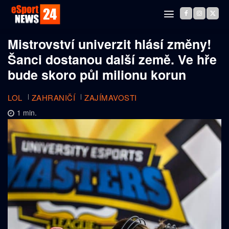
Mistrovství univerzit hlásí změny!
Šanci dostanou další země. Ve hře
bude skoro půl milionu korun
LOL
ZAHRANIČÍ
ZAJÍMAVOSTI
1
min.