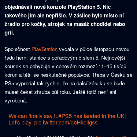
objednávali nové konzole PlayStation 5. Nic
takového jim ale nepřišlo. V zásilce bylo místo ní
žrádlo pro kočky, strojek na masáž chodidel nebo
gril.
Společnost
PlayStation
vydala v půlce listopadu novou
řadu herní stanice s pořadovým číslem 5. Nejnovější
kousek se pohybuje v cenovém rozmezí 11–15 tisíců
korun a těší se neskutečné poptávce. Třeba v Česku se
PS5 vyprodal tak rychle, že na další zásilku se bude
muset čekat zhruba půl roku. Ještě totiž není ani
vyrobená.
We can finally say it.
#PS5
has landed in the UK!
Let's play.
pic.twitter.com/qbHkdilgss