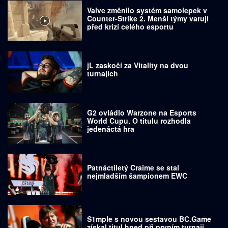
Valve změnilo systém samolepek v
Counter-Strike 2. Menší týmy varují
před krizí celého esportu
jL zaskočí za Vitality na dvou
turnajích
G2 ovládlo Warzone na Esports
World Cupu. O titulu rozhodla
jedenáctá hra
Patnáctiletý Craime se stal
nejmladším šampionem EWC
S1mple s novou sestavou BC.Game
získal titul hned při prvním turnaji