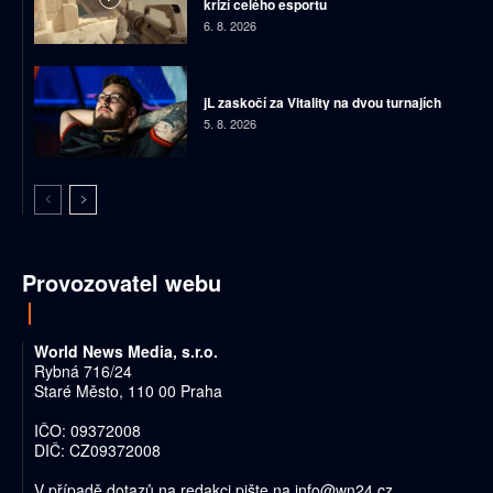
krizí celého esportu
6. 8. 2026
jL zaskočí za Vitality na dvou turnajích
5. 8. 2026
Provozovatel webu
World News Media, s.r.o.
Rybná 716/24
Staré Město, 110 00 Praha
IČO: 09372008
DIČ: CZ09372008
V případě dotazů na redakci pište na
info@wn24.cz