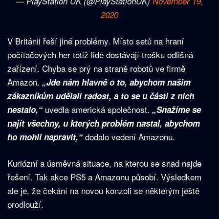
— PlayStation UK (@PlayStationUK)
November 19,
2020
V Británii řeší jiné problémy. Místo setů na hraní
počítačových her totiž lidé dostávají trošku odlišná
zařízení. Chyba se prý na straně robotů ve firmě
Amazon.
„Jde nám hlavně o to, abychom našim
zákazníkům udělali radost, a to se u části z nich
uvedla americká společnost.
nestalo,“
„Snažíme se
najít všechny, u kterých problém nastal, abychom
dodalo vedení Amazonu.
ho mohli napravit,“
Kuriózní a úsměvná situace, na kterou se snad najde
řešení. Tak akce PS5 a Amazonu působí. Výsledkem
ale je, že čekání na novou konzoli se některým ještě
prodlouží.