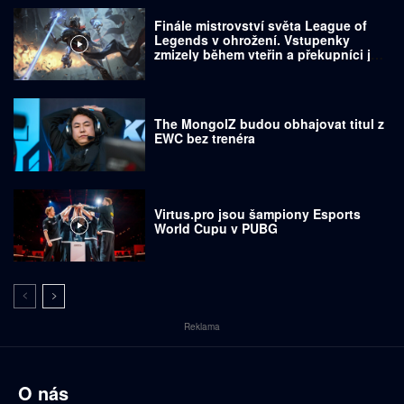
Finále mistrovství světa League of
Legends v ohrožení. Vstupenky
zmizely během vteřin a překupníci je
prodávají za tisíce dolarů
The MongolZ budou obhajovat titul z
EWC bez trenéra
Virtus.pro jsou šampiony Esports
World Cupu v PUBG
Reklama
O nás