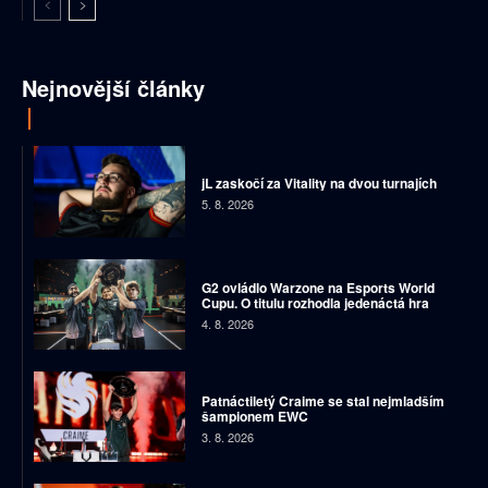
Nejnovější články
jL zaskočí za Vitality na dvou turnajích
5. 8. 2026
G2 ovládlo Warzone na Esports World
Cupu. O titulu rozhodla jedenáctá hra
4. 8. 2026
Patnáctiletý Craime se stal nejmladším
šampionem EWC
3. 8. 2026