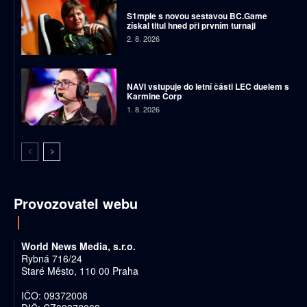
S1mple s novou sestavou BC.Game
získal titul hned při prvním turnaji
2. 8. 2026
NAVI vstupuje do letní části LEC duelem s
Karmine Corp
1. 8. 2026
Provozovatel webu
World News Media, s.r.o.
Rybná 716/24
Staré Město, 110 00 Praha
IČO: 09372008