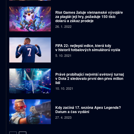
Riot Games žaluje vietnamské vývojáře
za plagiát její hry, požaduje 150 tisíc
dolarů a zákaz prodeje
26. 1. 2022
FIFA 22: nejlepší edice, která kdy
v historii fotbalových simulátorů vyšla
5. 10. 2021
Právě probíhající největší světový turnaj
v Dota 2 sledovalo první den přes milion
lidí
10. 10. 2021
Kdy začíná 17. sezóna Apex Legends?
Datum a čas vydání
27. 4. 2023