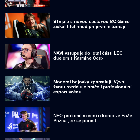
S1mple s novou sestavou BC.Game
získal titul hned při prvním turnaji
NAVI vstupuje do letní části LEC
duelem s Karmine Corp
Moderní bojovky zpomalují. Vývoj
žánru rozděluje hráče i profesionální
esport scénu
NEO prolomil mlčení o konci ve FaZe.
Přiznal, že se poučil