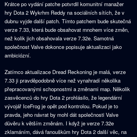
Krátce po vydání patche potvrdil komunitní manažer
hry Dota 2 Wykrhm Reddy na sociálních sítích, že v
dubnu vyjde další patch. Tímto patchem bude skutečná
verze 7.33, která bude obsahovat mnohem více změn,
než kolik jich obsahovala verze 7.32e. Samotná
společnost Valve dokonce popisuje aktualizaci jako
ambiciózní.
Zatímco aktualizace Dread Reckoning je malá, verze
7.33 ji pravděpodobně více než vynahradí několika
přepracovanými schopnostmi a změnami map. Několik
zasvěcenců do hry Dota 2 prohlásilo, že legendární
vývojář IceFrog je opět pod kontrolou. Pokud je to
pravda, jeho návrat by mohl dát společnosti Valve
důvěru k větším změnám. I když je verze 7.32e
zklamáním, dává fanouškům hry Dota 2 další věc, na