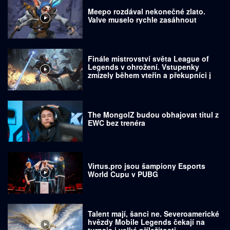
Meepo rozdával nekonečné zlato.
Valve muselo rychle zasáhnout
Finále mistrovství světa League of
Legends v ohrožení. Vstupenky
zmizely během vteřin a překupníci je
prodávají za tisíce dolarů
The MongolZ budou obhajovat titul z
EWC bez trenéra
Virtus.pro jsou šampiony Esports
World Cupu v PUBG
Talent mají, šanci ne. Severoamerické
hvězdy Mobile Legends čekají na
turnaje i velké příležitosti