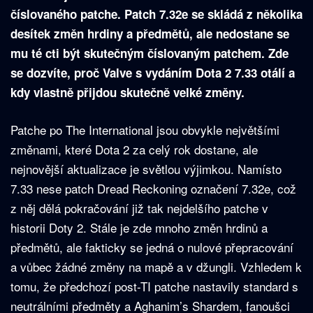
číslovaného patche. Patch 7.32e se skládá z několika
desítek změn hrdiny a předmětů, ale nedostane se
mu té cti být skutečným číslovaným patchem. Zde
se dozvíte, proč Valve s vydáním Dota 2 7.33 otálí a
kdy vlastně přijdou skutečně velké změny.
Patche po The International jsou obvykle největšími
změnami, které Dota 2 za celý rok dostane, ale
nejnovější aktualizace je světlou výjimkou. Namísto
7.33 nese patch Dread Reckoning označení 7.32e, což
z něj dělá pokračování již tak nejdelšího patche v
historii Doty 2. Stále je zde mnoho změn hrdinů a
předmětů, ale fakticky se jedná o nulové přepracování
a vůbec žádné změny na mapě a v džungli. Vzhledem k
tomu, že předchozí post-TI patche nastavily standard s
neutrálními předměty a Aghanim’s Shardem, fanoušci