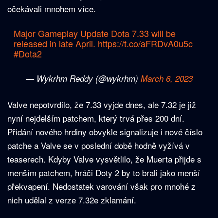
očekávali mnohem více.
Major Gameplay Update Dota 7.33 will be
released in late April.
https://t.co/aFRDvA0u5c
#Dota2
— Wykrhm Reddy (@wykrhm)
March 6, 2023
Valve nepotvrdilo, že 7.33 vyjde dnes, ale 7.32 je již
nyní nejdelším patchem, který trvá přes 200 dní.
Přidání nového hrdiny obvykle signalizuje i nové číslo
patche a Valve se v poslední době hodně vyžívá v
teaserech. Kdyby Valve vysvětlilo, že Muerta přijde s
menším patchem, hráči Doty 2 by to brali jako menší
překvapení. Nedostatek varování však pro mnohé z
nich udělal z verze 7.32e zklamání.