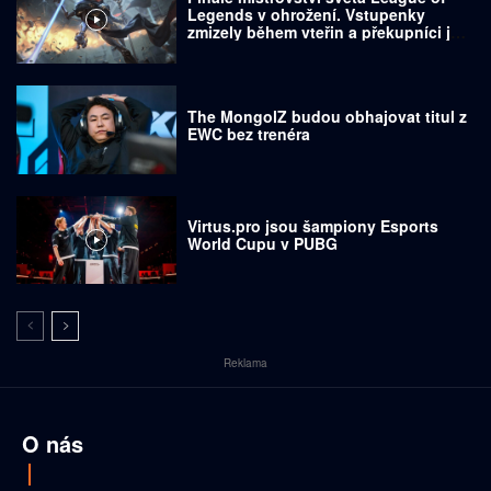
Legends v ohrožení. Vstupenky
zmizely během vteřin a překupníci je
prodávají za tisíce dolarů
The MongolZ budou obhajovat titul z
EWC bez trenéra
Virtus.pro jsou šampiony Esports
World Cupu v PUBG
Reklama
O nás