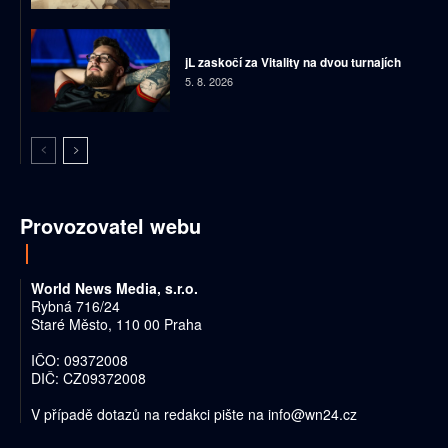
jL zaskočí za Vitality na dvou turnajích
5. 8. 2026
Provozovatel webu
World News Media, s.r.o.
Rybná 716/24
Staré Město, 110 00 Praha
IČO: 09372008
DIČ: CZ09372008
V případě dotazů na redakci pište na
info@wn24.cz