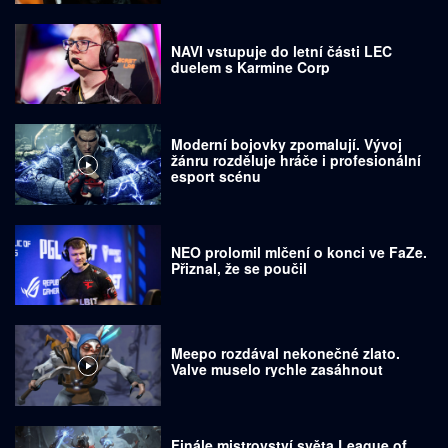
NAVI vstupuje do letní části LEC
duelem s Karmine Corp
Moderní bojovky zpomalují. Vývoj
žánru rozděluje hráče i profesionální
esport scénu
NEO prolomil mlčení o konci ve FaZe.
Přiznal, že se poučil
Meepo rozdával nekonečné zlato.
Valve muselo rychle zasáhnout
Finále mistrovství světa League of