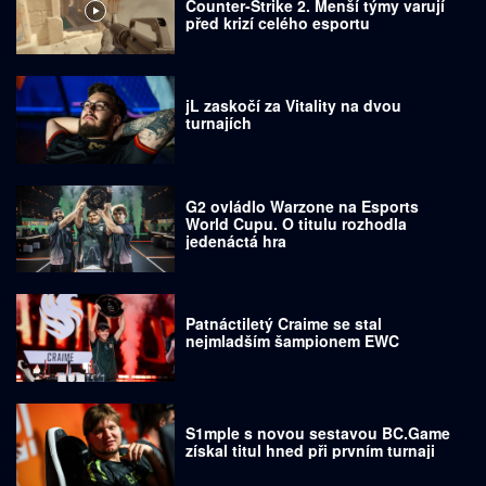
Counter-Strike 2. Menší týmy varují
před krizí celého esportu
jL zaskočí za Vitality na dvou
turnajích
G2 ovládlo Warzone na Esports
World Cupu. O titulu rozhodla
jedenáctá hra
Patnáctiletý Craime se stal
nejmladším šampionem EWC
S1mple s novou sestavou BC.Game
získal titul hned při prvním turnaji