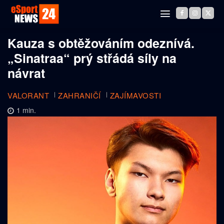
Kauza s obtěžováním odeznívá.
„Sinatraa“ prý střádá síly na
návrat
VALORANT
ZAHRANIČÍ
ZAJÍMAVOSTI
1
min.