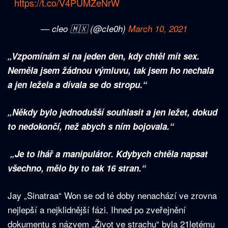
https://t.co/V4PUMZeNrW
— cleo 🇲🇽 (@cIe0h)
March 10, 2021
„Vzpomínám si na jeden den, kdy chtěl mít sex.
Neměla jsem žádnou výmluvu, tak jsem ho nechala
a jen ležela a dívala se do stropu.“
„Někdy bylo jednodušší souhlasit a jen ležet, dokud
to nedokončí, než abych s ním bojovala.“
„Je to lhář a manipulátor. Kdybych chtěla napsat
všechno, mělo by to tak 16 stran.“
Jay „Sinatraa“ Won se od té doby nenachází ve zrovna
nejlepší a nejklidnější fázi. Ihned po zveřejnění
dokumentu s názvem „Život ve strachu“ byla 21letému