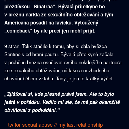
přezdívkou „Sinatraa“. Bývalá přítelkyně ho
v březnu nařkla ze sexuálního obtěžování a tým
Američana posadil na lavičku. Vytoužený
„comeback“ by ale přeci jen mohl přijít.
9 stran. Tolik stačilo k tomu, aby si dala hvězda
Sentinels od hraní pauzu. Bývalá přítelkyně začala
v průběhu března osočovat svého někdejšího partnera
ze sexuálního obtěžování, nátlaku a nevhodného
chování během vztahu. Tady je jen to krátký výčet:
„Zjišťoval si, kde přesně právě jsem. Ale to bylo
ještě v pořádku. Vadilo mi ale, že mě pak okamžitě
obviňoval z podvádění.“
tw for sexual abuse // my last relationship