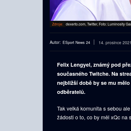
Zdroje:
dexerto.com, Twitter, Foto: Luminosity G
Autor:
ESport News 24
14. prosince 202
Felix Lengyel, známý pod pře
současného Twitche. Na strea
nejbližší době by se mu mělo
odběratelů.
Tak velká komunita s sebou ale
žádosti o to, co by měl xQc na 