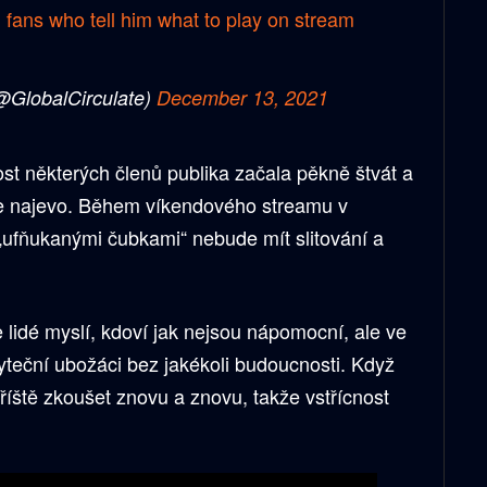
 fans who tell him what to play on stream
@GlobalCirculate)
December 13, 2021
st některých členů publika začala pěkně štvát a
ře najevo. Během víkendového streamu v
s „ufňukanými čubkami“ nebude mít slitování a
e lidé myslí, kdoví jak nejsou nápomocní, ale ve
byteční ubožáci bez jakékoli budoucnosti. Když
příště zkoušet znovu a znovu, takže vstřícnost