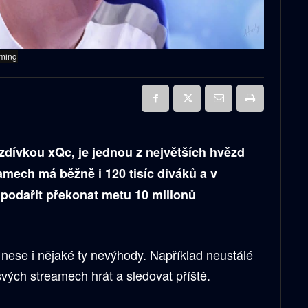
aming
1
zdívkou xQc, je jednou z největších hvězd
mech má běžně i 120 tisíc diváků a v
 podařit překonat metu 10 milionů
 nese i nějaké ty nevýhody. Například neustálé
svých streamech hrát a sledovat příště.