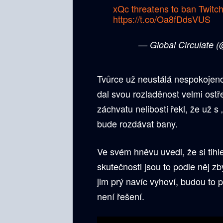
xQc threatens to ban Twitch
https://t.co/Oa8fDdsVUS
— Global Circulate (
Tvůrce už neustálá nespokojeno
dal svou rozladěnost velmi ost
záchvatu nelibosti řekl, že už 
bude rozdávat bany.
Ve svém hněvu uvedl, že si tihl
skutečnosti jsou to podle něj z
jim prý navíc vyhoví, budou to 
není řešení.