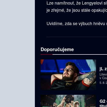
Lze namítnout, že Lengyelovi s
je zřejmé, že jsou stále opaku
Uvidíme, zda se výbuch hněvu ně
Doporučujeme
jL 
Litev
v Cou
BLAS
5. 8.
G2 
tit