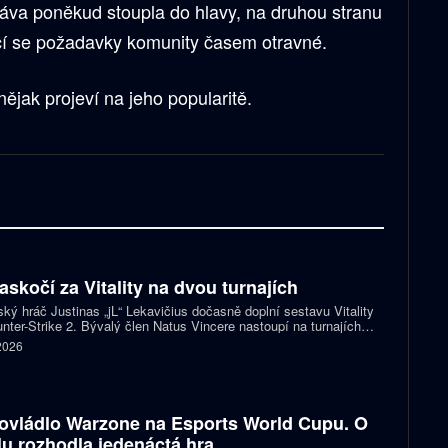
láva poněkud stoupla do hlavy, na druhou stranu
jící se požadavky komunity časem otravné.
jak projeví na jeho popularitě.
zaskočí za Vitality na dvou turnajích
ský hráč Justinas „jL“ Lekavičius dočasně doplní sestavu Vitality
nter-Strike 2. Bývalý člen Natus Vincere nastoupí na turnajích
T Open Porto a PGL Masters Bucharest.
 2026
ovládlo Warzone na Esports World Cupu. O
ulu rozhodla jedenáctá hra