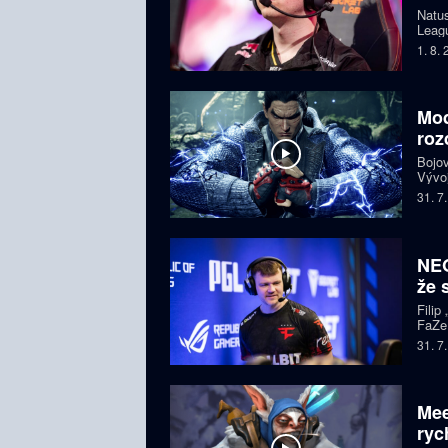
Natus
Leagu
čtyře
1. 8.
bojuj
Mod
roz
Bojov
Vývoj
starš
31. 7
i esp
komun
NEO
že 
Filip
FaZe.
Zkuše
31. 7
pohle
Mee
ryc