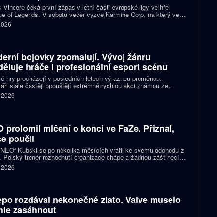
 Vincere čeká první zápas v letní části evropské ligy ve hře
e of Legends. V sobotu večer vyzve Karmine Corp, na který ve
ch předchozích vzájemných sériích nestačil. Oba celky zároveň
 2026
í o jedno ze tří míst na letošním světovém šampionátu.
erní bojovky zpomalují. Vývoj žánru
děluje hráče i profesionální esport scénu
é hry procházejí v posledních letech výraznou proměnou.
áři stále častěji opouštějí extrémně rychlou akci známou ze
ích klasik a snaží se vytvářet přístupnější tituly pro širší publikum
. 2026
ortové diváky. Ne všichni hráči jsou ale z tohoto směru nadšení a
ita se kvůli němu stále častěji rozděluje.
 prolomil mlčení o konci ve FaZe. Přiznal,
se poučil
 „NEO“ Kubski se po několika měsících vrátil ke svému odchodu z
 Polský trenér rozhodnutí organizace chápe a žádnou zášť necítí.
nost z prvního trenérského angažmá ho však přiměla změnit
. 2026
d na vlastní práci.
po rozdával nekonečné zlato. Valve muselo
hle zasáhnout