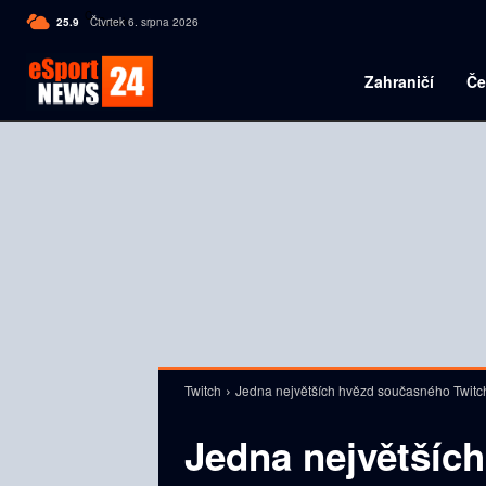
C
25.9
Čtvrtek 6. srpna 2026
Czech
Zahraničí
Če
Twitch
Jedna největších hvězd současného Twitche
Jedna největšíc