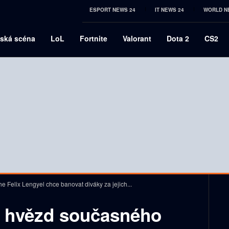
ESPORT NEWS 24
IT NEWS 24
WORLD N
ská scéna
LoL
Fortnite
Valorant
Dota 2
CS2
 Felix Lengyel chce banovat diváky za jejich...
h hvězd současného