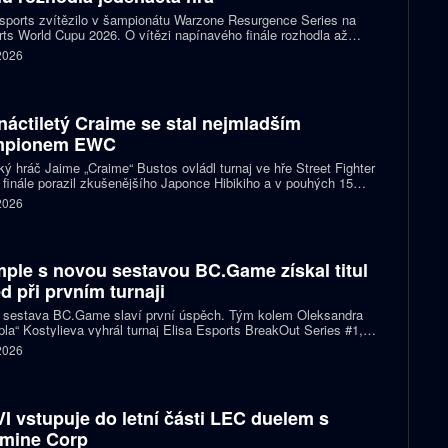
ports zvítězilo v šampionátu Warzone Resurgence Series na
ts World Cupu 2026. O vítězi napínavého finále rozhodla až
áctá hra, do které vstupovalo s šancí na titul hned pět týmů.
 2026
náctiletý Craime se stal nejmladším
mpionem EWC
ký hráč Jaime „Craime“ Bustos ovládl turnaj ve hře Street Fighter
 finále porazil zkušenějšího Japonce Hibikiho a v pouhých 15
h se stal nejmladším vítězem v historii Esports World Cupu.
 2026
ple s novou sestavou BC.Game získal titul
d při prvním turnaji
 sestava BC.Game slaví první úspěch. Tým kolem Oleksandra
la“ Kostylieva vyhrál turnaj Elisa Esports BreakOut Series #1,
ve finále porazil ENCE 2:0. Rozhodující mapa dospěla do
 2026
oužení, v němž ukrajinská hvězda předvedla klíčovou akci.
I vstupuje do letní části LEC duelem s
mine Corp