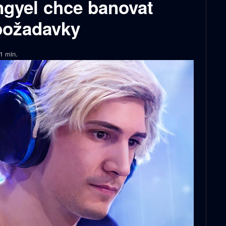
ngyel chce banovat
 požadavky
1
min.