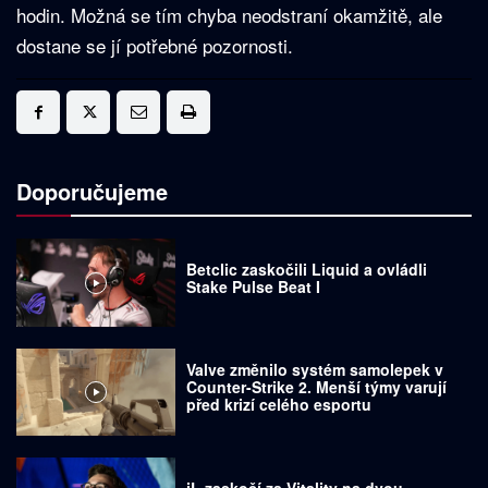
hodin. Možná se tím chyba neodstraní okamžitě, ale
dostane se jí potřebné pozornosti.
Doporučujeme
Betclic zaskočili Liquid a ovládli
Stake Pulse Beat I
Valve změnilo systém samolepek v
Counter-Strike 2. Menší týmy varují
před krizí celého esportu
jL zaskočí za Vitality na dvou