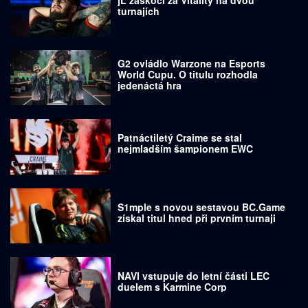
turnajích
G2 ovládlo Warzone na Esports
World Cupu. O titulu rozhodla
jedenáctá hra
Patnáctiletý Craime se stal
nejmladším šampionem EWC
S1mple s novou sestavou BC.Game
získal titul hned při prvním turnaji
NAVI vstupuje do letní části LEC
duelem s Karmine Corp