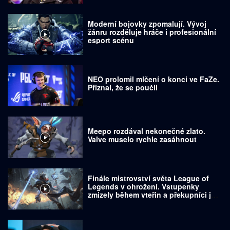
Moderní bojovky zpomalují. Vývoj
žánru rozděluje hráče i profesionální
esport scénu
NEO prolomil mlčení o konci ve FaZe.
Přiznal, že se poučil
Meepo rozdával nekonečné zlato.
Valve muselo rychle zasáhnout
Finále mistrovství světa League of
Legends v ohrožení. Vstupenky
zmizely během vteřin a překupníci je
prodávají za tisíce dolarů