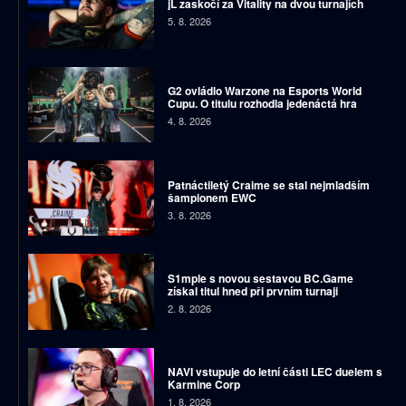
jL zaskočí za Vitality na dvou turnajích
5. 8. 2026
G2 ovládlo Warzone na Esports World
Cupu. O titulu rozhodla jedenáctá hra
4. 8. 2026
Patnáctiletý Craime se stal nejmladším
šampionem EWC
3. 8. 2026
S1mple s novou sestavou BC.Game
získal titul hned při prvním turnaji
2. 8. 2026
NAVI vstupuje do letní části LEC duelem s
Karmine Corp
1. 8. 2026