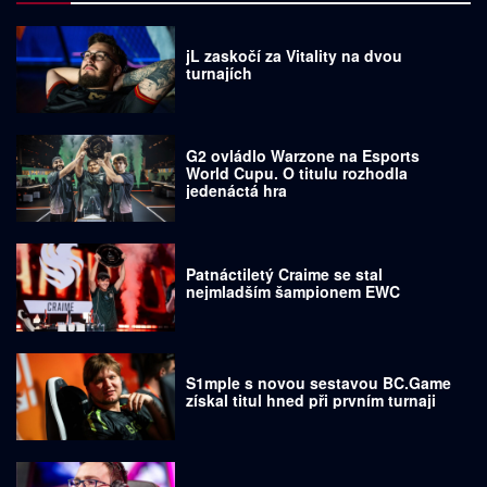
jL zaskočí za Vitality na dvou
turnajích
G2 ovládlo Warzone na Esports
World Cupu. O titulu rozhodla
jedenáctá hra
Patnáctiletý Craime se stal
nejmladším šampionem EWC
S1mple s novou sestavou BC.Game
získal titul hned při prvním turnaji