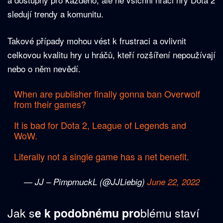
sledují trendy a komunitu.
Takové případy mohou vést k frustraci a ovlivnit
celkovou kvalitu hry u hráčů, kteří rozšíření nepoužívají
nebo o něm nevědí.
When are publisher finally gonna ban Overwolf
from their games?
It is bad for Dota 2, League of Legends and
WoW.
Literally not a single game has a net benefit.
— JJ – PimpmuckL (@JJLiebig)
June 22, 2022
Jak s
e k podobnému pro
blému staví