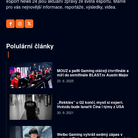
eSport News 24 jsou aktuální zprávy ze světa esportu. Máme
pro vás nejnovější informace, reportáže, výsledky, videa.
Polulární články
MOUZ a paiN Gaming otáčejí čtvrtfinále a
míří do semifinále BLAST.tv Austin Major
20. 6. 2025
„Rekkles“ u G2 končí, myslí si expert.
Hvězdu bude lanařit Čína i týmy z USA
30. 9. 2021
Weibo Gaming vyhráli sedmý zápas v