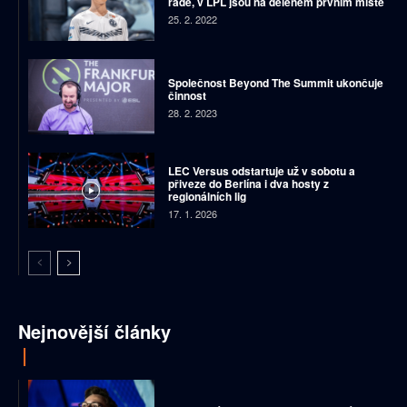
řadě, v LPL jsou na děleném prvním místě
25. 2. 2022
Společnost Beyond The Summit ukončuje
činnost
28. 2. 2023
LEC Versus odstartuje už v sobotu a
přiveze do Berlína i dva hosty z
regionálních lig
17. 1. 2026
Nejnovější články