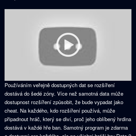
Používáním veřejně dostupných dat se rozšíření
dostává do šedé zóny. Více než samotná data může
dostupnost rozšíření způsobit, že bude vypadat jako
cheat. Na každého, kdo rozšíření používá, může
připadnout hráč, který se diví, proč jeho oblíbený hrdina
dostává v každé hře ban. Samotný program je zdarma
a dostupný pro každého, ale ne všichni hráči hry Dota 2