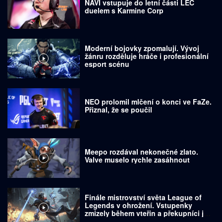
NAVI vstupuje do letní části LEC
duelem s Karmine Corp
Moderní bojovky zpomalují. Vývoj
žánru rozděluje hráče i profesionální
esport scénu
NEO prolomil mlčení o konci ve FaZe.
Přiznal, že se poučil
Meepo rozdával nekonečné zlato.
Valve muselo rychle zasáhnout
Finále mistrovství světa League of
Legends v ohrožení. Vstupenky
zmizely během vteřin a překupníci je
prodávají za tisíce dolarů