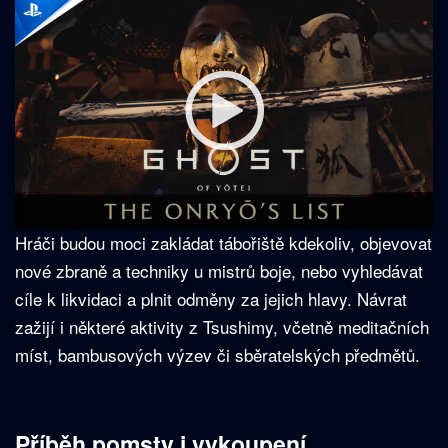
Hráči budou moci zakládat tábořiště kdekoliv, objevovat
nové zbraně a techniky u mistrů boje, nebo vyhledávat
cíle k likvidaci a plnit odměny za jejich hlavy. Návrat
zažijí i některé aktivity z Tsushimy, včetně meditačních
míst, bambusových výzev či sběratelských předmětů.
Příběh pomsty i vykoupení