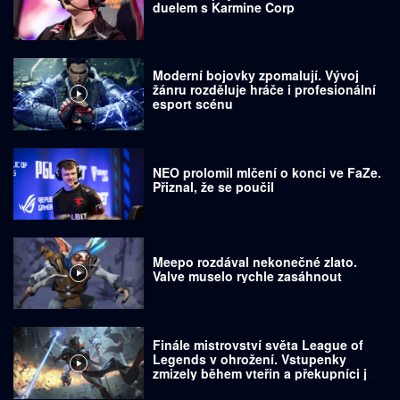
duelem s Karmine Corp
Moderní bojovky zpomalují. Vývoj
žánru rozděluje hráče i profesionální
esport scénu
NEO prolomil mlčení o konci ve FaZe.
Přiznal, že se poučil
Meepo rozdával nekonečné zlato.
Valve muselo rychle zasáhnout
Finále mistrovství světa League of
Legends v ohrožení. Vstupenky
zmizely během vteřin a překupníci je
prodávají za tisíce dolarů