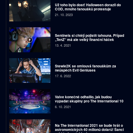
Už toho bylo dost! Halloween dorazil do
COD, mnoho fanoušků protestuje
21. 10. 2023
Sentinels si chtějí pojistit tahouna. Případ
„TenZ“ má ale velký finanční háček
13. 4. 2021
Stewie2K se omlouvá fanouškům za
neúspěch Evil Geniuses
17. 6. 2022
Valve konečně odhalilo, jak budou
vypadat skupiny pro The International 10
6. 10. 2021
Na The International 2021 se bude hrát o
astronomických 40 milionů dolarů! Šanci