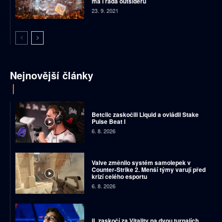
má i řada outsiderů
23. 9. 2021
Nejnovější články
Betclic zaskočili Liquid a ovládli Stake
Pulse Beat I
6. 8. 2026
Valve změnilo systém samolepek v
Counter-Strike 2. Menší týmy varují před
krizí celého esportu
6. 8. 2026
jL zaskočí za Vitality na dvou turnajích