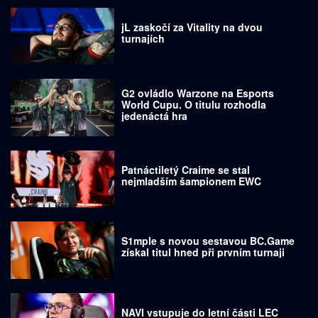
jL zaskočí za Vitality na dvou
turnajích
G2 ovládlo Warzone na Esports
World Cupu. O titulu rozhodla
jedenáctá hra
Patnáctiletý Craime se stal
nejmladším šampionem EWC
S1mple s novou sestavou BC.Game
získal titul hned při prvním turnaji
NAVI vstupuje do letní části LEC