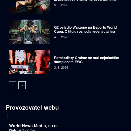
5. 8. 2026
G2 ovládlo Warzone na Esports World
Cupu. O titulu rozhodla jedenáctá hra
4. 8. 2026
Patnáctiletý Craime se stal nejmladším
šampionem EWC
3. 8. 2026
Provozovatel webu
World News Media, s.r.o.
Rybná 716/24