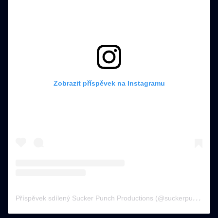
Zobrazit příspěvek na Instagramu
P
říspěvek sdílený Sucker Punch Productions (@suckerpunchprod)