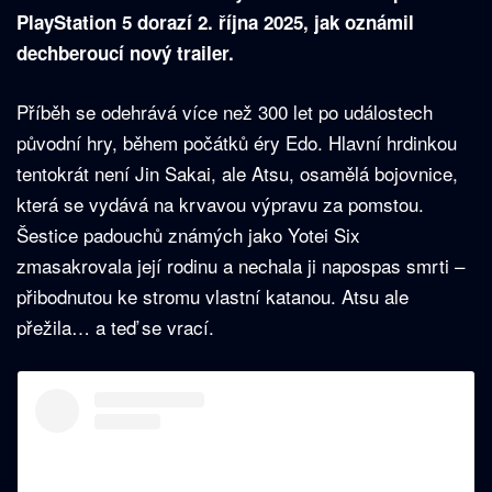
PlayStation 5 dorazí 2. října 2025, jak oznámil
dechberoucí nový trailer.
Příběh se odehrává více než 300 let po událostech
původní hry, během počátků éry Edo. Hlavní hrdinkou
tentokrát není Jin Sakai, ale Atsu, osamělá bojovnice,
která se vydává na krvavou výpravu za pomstou.
Šestice padouchů známých jako Yotei Six
zmasakrovala její rodinu a nechala ji napospas smrti –
přibodnutou ke stromu vlastní katanou. Atsu ale
přežila… a teď se vrací.