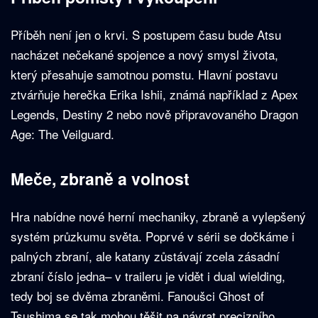
Příběh není jen o krvi. S postupem času bude Atsu
nacházet nečekané spojence a nový smysl života,
který přesahuje samotnou pomstu. Hlavní postavu
ztvárňuje herečka Erika Ishii, známá například z Apex
Legends, Destiny 2 nebo nově připravovaného Dragon
Age: The Veilguard.
Meče, zbraně a volnost
Hra nabídne nové herní mechaniky, zbraně a vylepšený
systém průzkumu světa. Poprvé v sérii se dočkáme i
palných zbraní, ale katany zůstávají zcela zásadní
zbraní číslo jedna– v traileru je vidět i dual wielding,
tedy boj se dvěma zbraněmi. Fanoušci Ghost of
Tsushima se tak mohou těšit na návrat precizního