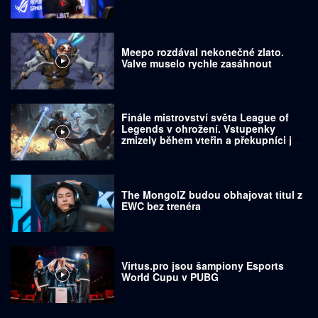
Meepo rozdával nekonečné zlato.
Valve muselo rychle zasáhnout
Finále mistrovství světa League of
Legends v ohrožení. Vstupenky
zmizely během vteřin a překupníci je
prodávají za tisíce dolarů
The MongolZ budou obhajovat titul z
EWC bez trenéra
Virtus.pro jsou šampiony Esports
World Cupu v PUBG