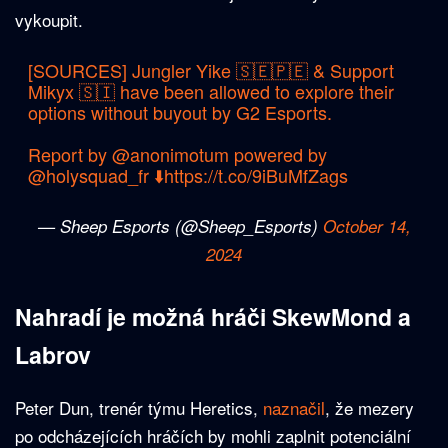
vykoupit.
[SOURCES] Jungler Yike 🇸🇪🇵🇪 & Support
Mikyx 🇸🇮 have been allowed to explore their
options without buyout by G2 Esports.
Report by
@anonimotum
powered by
@holysquad_fr
⬇️
https://t.co/9iBuMfZags
— Sheep Esports (@Sheep_Esports)
October 14,
2024
Nahradí je možná hráči SkewMond a
Labrov
Peter Dun, trenér týmu Heretics,
naznačil
, že mezery
po odcházejících hráčích by mohli zaplnit potenciální