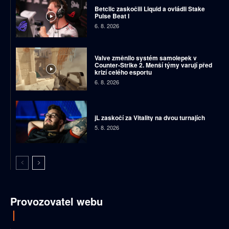
Betclic zaskočili Liquid a ovládli Stake
Pulse Beat I
6. 8. 2026
Valve změnilo systém samolepek v
Counter-Strike 2. Menší týmy varují před
krizí celého esportu
6. 8. 2026
jL zaskočí za Vitality na dvou turnajích
5. 8. 2026
Provozovatel webu