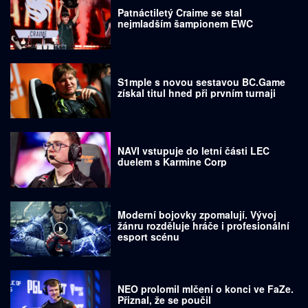
Patnáctiletý Craime se stal
nejmladším šampionem EWC
S1mple s novou sestavou BC.Game
získal titul hned při prvním turnaji
NAVI vstupuje do letní části LEC
duelem s Karmine Corp
Moderní bojovky zpomalují. Vývoj
žánru rozděluje hráče i profesionální
esport scénu
NEO prolomil mlčení o konci ve FaZe.
Přiznal, že se poučil