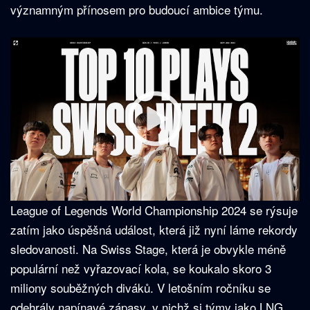
významným přínosem pro budoucí ambice týmu.
League of Legends World Championship 2024 se rýsuje
zatím jako úspěšná událost, která již nyní láme rekordy
sledovanosti. Na Swiss Stage, která je obvykle méně
populární než vyřazovací kola, se koukalo skoro 3
miliony souběžných diváků. V letošním ročníku se
odehrály napínavé zápasy, v nichž si týmy jako LNG