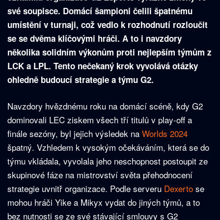
své soupisce. Domácí šampioni čelili špatnému
umístění v turnaji, což vedlo k rozhodnutí rozloučit
se se dvěma klíčovými hráči. A to i navzdory
několika solidním výkonům proti nejlepším týmům z
LCK a LPL. Tento nečekaný krok vyvolává otázky
ohledně budoucí strategie a týmu G2.
Navzdory hvězdnému roku na domácí scéně, kdy G2
dominovali LEC ziskem všech tří titulů v play-off a
finále sezóny, byl jejich výsledek na
Worlds 2024
špatný. Vzhledem k vysokým očekáváním, která se do
týmu vkládala, vyvolala jeho neschopnost postoupit ze
skupinové fáze na mistrovství světa přehodnocení
strategie uvnitř organizace. Podle serveru
Dexerto
se
mohou hráči Yike a Mikyx vydat do jiných týmů, a to
bez nutnosti se ze své stávající smlouvy s G2