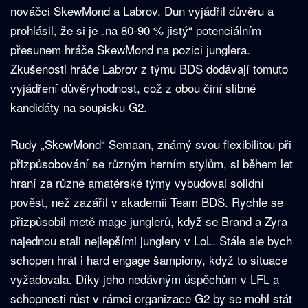
nováčci SkewMond a Labrov. Dun vyjádřil důvěru a
prohlásil, že si je „na 80-90 % jistý“ potenciálním
přesunem hráče SkewMond na pozici junglera.
Zkušenosti hráče Labrov z týmu BDS dodávají tomuto
vyjádření důvěryhodnost, což z obou činí slibné
kandidáty na soupisku G2.
Rudy „SkewMond“ Semaan, známý svou flexibilitou při
přizpůsobování se různým herním stylům, si během let
hraní za různé amatérské týmy vybudoval solidní
pověst, než zazářil v akademii Team BDS. Rychle se
přizpůsobil metě mage junglerů, když se Brand a Zyra
najednou stali nejlepšími junglery v LoL. Stále ale bych
schopen hrát i hard engage šampiony, když to situace
vyžadovala. Díky jeho nedávným úspěchům v LFL a
schopnosti růst v rámci organizace G2 by se mohl stát