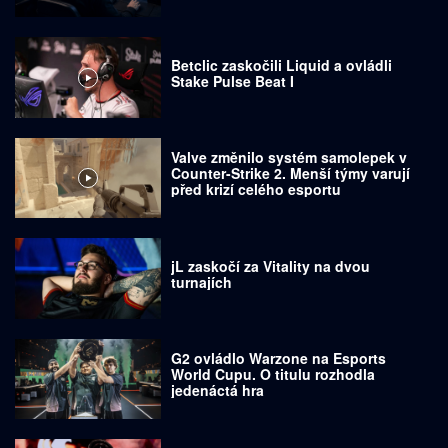
Betclic zaskočili Liquid a ovládli
Stake Pulse Beat I
Valve změnilo systém samolepek v
Counter-Strike 2. Menší týmy varují
před krizí celého esportu
jL zaskočí za Vitality na dvou
turnajích
G2 ovládlo Warzone na Esports
World Cupu. O titulu rozhodla
jedenáctá hra