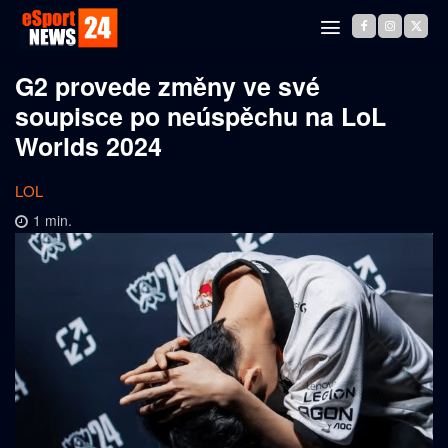
G2 provede změny ve své
soupisce po neúspěchu na LoL
Worlds 2024
LOL
1
min.