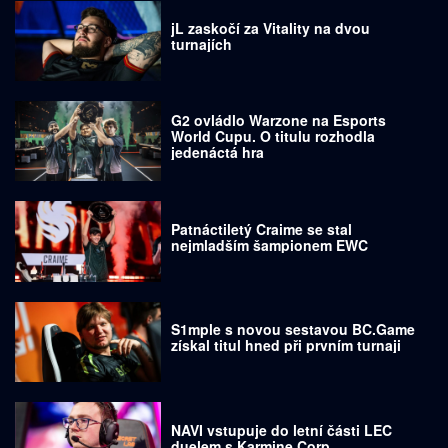
jL zaskočí za Vitality na dvou
turnajích
G2 ovládlo Warzone na Esports
World Cupu. O titulu rozhodla
jedenáctá hra
Patnáctiletý Craime se stal
nejmladším šampionem EWC
S1mple s novou sestavou BC.Game
získal titul hned při prvním turnaji
NAVI vstupuje do letní části LEC
duelem s Karmine Corp