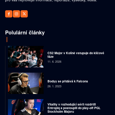
Polulární články
CS2 Major v Kolíně vstupuje do klíčové
fáze
11. 6. 2026
Bodyy se přidává k Falcons
26. 1. 2023
Vitality v rozhodující sérii rozdrtili
Entropiq a postoupili do play-off PGL
Stockholm Majoru