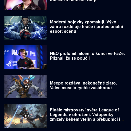
Moderní bojovky zpomalují. Vývoj
žánru rozděluje hráče i profesionální
esport scénu
NEO prolomil mlčení o konci ve FaZe.
Přiznal, že se poučil
Meepo rozdával nekonečné zlato.
Valve muselo rychle zasáhnout
Finále mistrovství světa League of
Legends v ohrožení. Vstupenky
zmizely během vteřin a překupníci je
prodávají za tisíce dolarů