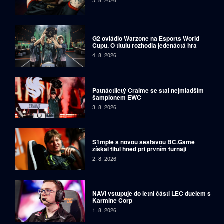
G2 ovládlo Warzone na Esports World
Cupu. O titulu rozhodla jedenáctá hra
4. 8. 2026
Patnáctiletý Craime se stal nejmladším
šampionem EWC
3. 8. 2026
S1mple s novou sestavou BC.Game
získal titul hned při prvním turnaji
2. 8. 2026
NAVI vstupuje do letní části LEC duelem s
Karmine Corp
1. 8. 2026