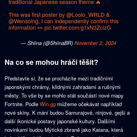
traditional Japanese season theme 🔥
This was first poster by
@Loolo_WRLD
&
@Wensoing
, I can independently confirm this
information 👀
pic.twitter.com/g1xN3ZcizG
— Shiina (@ShiinaBR)
November 2, 2024
Na co se mohou hráči těšit?
Představte si, že se procházíte mezi tradičními
japonskými chrámy, klidnými zahradami a rušnými
městy. To vše by se mohlo stát součástí nové mapy
Fortnite. Podle
Win.gg
můžeme očekávat například
nové skiny. K mání budou Samurajové, ninjové, gejši a
další ikonické postavy japonské kultury. Dalšími
novinkami budou Mýtické zbraně jako Katana, která