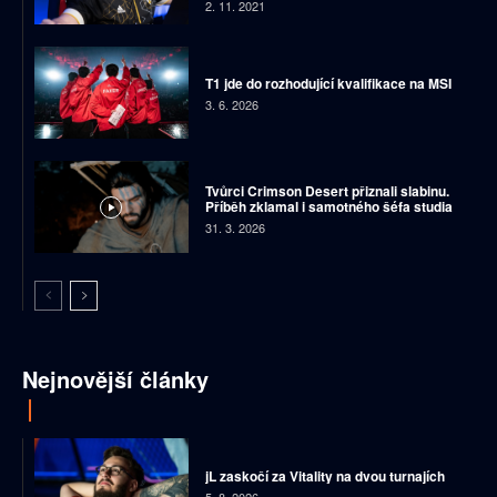
2. 11. 2021
T1 jde do rozhodující kvalifikace na MSI
3. 6. 2026
Tvůrci Crimson Desert přiznali slabinu.
Příběh zklamal i samotného šéfa studia
31. 3. 2026
Nejnovější články
jL zaskočí za Vitality na dvou turnajích
5. 8. 2026