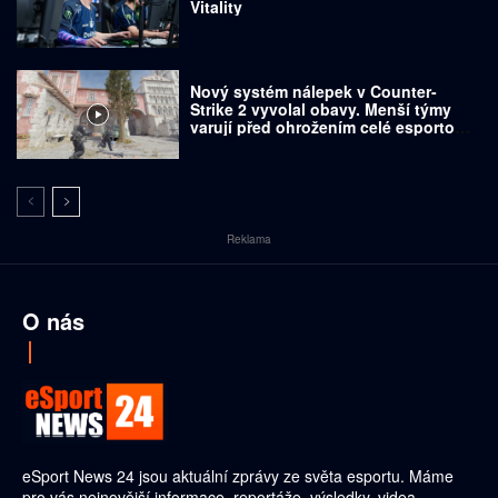
Vitality
Nový systém nálepek v Counter-
Strike 2 vyvolal obavy. Menší týmy
varují před ohrožením celé esportové
scény
Reklama
O nás
eSport News 24 jsou aktuální zprávy ze světa esportu. Máme
pro vás nejnovější informace, reportáže, výsledky, videa.