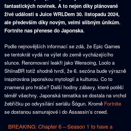
fantastických novinek. A to nejen díky plánované
živé události s Juice WRLDem 30. listopadu 2024,
ale především díky novým, velmi slibným únikům.
Fortnite nas přenese do Japonska.
Podle nejnovějších informací se zdá, že Epic Games
se tentokrát vydá na výlet do země vycházejícího
slunce. Renomovaní leakři jako Wensoing, Loolo a
ShiinaBR totiž shodně tvrdí, že 6. sezóna bude výrazně
inspirována japonskou mytologií a kulturou. Co to
znamená pro hráče? Další hodiny zábavy, které potěší
téměř všechny. Japonská tematika se dostala na vrchol
žebříčku po odvysílání seriálu Šógun. Kromě
Fortnite
se dostanou samurajové i do Assassin’s creed.
BREAKING: Chapter 6 – Season 1 to have a