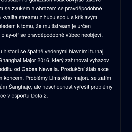
mům se zvukem a obrazem se pravděpodobně
á kvalita streamu z hubu spolu s křiklavým
ledem k tomu, že multistream je určen
v play-off se pravděpodobně vůbec neobjeví.
historii se špatně vedenými hlavními turnaji.
e Shanghai Major 2016, který zahrnoval vyhazov
dditu od Gabea Newella. Produkční štáb akce
jím koncem. Problémy Limského majoru se zatím
émům Šanghaje, ale neschopnost vyřešit problémy
e v esportu Dota 2.