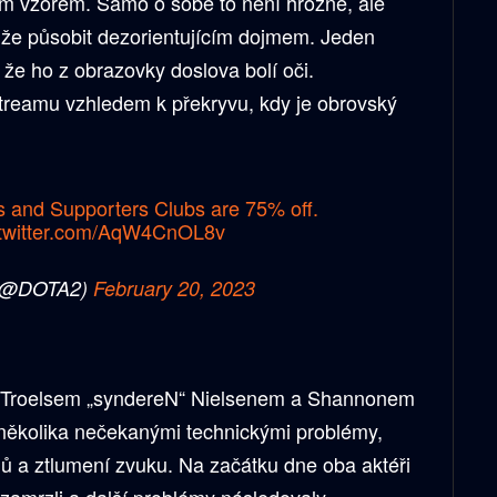
ým vzorem. Samo o sobě to není hrozné, ale
může působit dezorientujícím dojmem. Jeden
 že ho z obrazovky doslova bolí oči.
streamu vzhledem k překryvu, kdy je obrovský
 and Supporters Clubs are 75% off.
.twitter.com/AqW4CnOL8v
(@DOTA2)
February 20, 2023
s Troelsem „syndereN“ Nielsenem a Shannonem
několika nečekanými technickými problémy,
mů a ztlumení zvuku. Na začátku dne oba aktéři