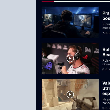
Pra
pos
V pr
mezin
prize
7. 8.
Česká
Bet
Bea
Polsk
Count
favor
6. 8.
Val
Str
esp
Na pr
náhod
si př
6. 8.