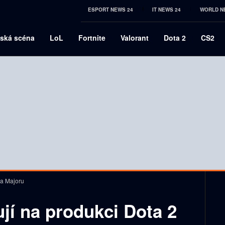
ESPORT NEWS 24
IT NEWS 24
WORLD N
ská scéna
LoL
Fortnite
Valorant
Dota 2
CS2
ma Majoru
ují na produkci Dota 2