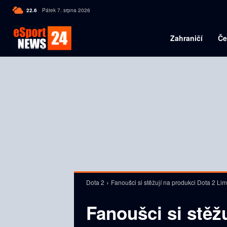
C
22.6
Pátek 7. srpna 2026
Czech
Zahraničí
Če
Dota 2
Fanoušci si stěžují na produkci Dota 2 Li
Fanoušci si stěž