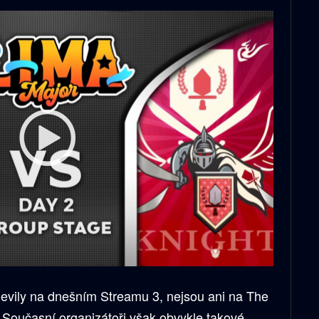
jevily na dnešním Streamu 3, nejsou ani na The
. Současní organizátoři však obvykle takové