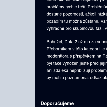
problémy rychle řeší. Problé
dostane pozornosti, ačkoli nízk
pozadím tu možná zůstane. Vzh
výhradně pro skupinovou fázi, 
Bohužel, Dota 2 už má za sebou 
Přeborníkem v této kategorii j
moderátora s příspěvkem na Re
byl také vyhozen ještě před je
ani zdaleka nepřibližují probl
by mohla poznamenat odkaz akc
Doporučujeme