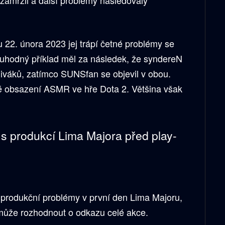
zamrzli a další problémy následovaly
 22. února 2023 jej trápí četné problémy se
uhodný příklad měl za následek, že syndereN
diváků, zatímco SUNSfan se objevil v obou.
ivé obsazení ASMR ve hře Dota 2. Většina však
s produkcí Lima Majora před play-
produkční problémy v první den Lima Majoru,
může rozhodnout o odkazu celé akce.