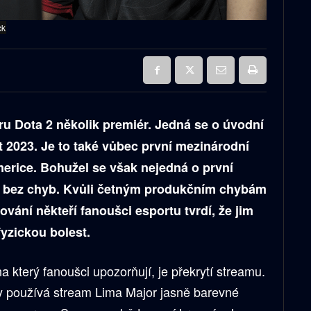
ck
ru Dota 2 několik premiér. Jedná se o úvodní
t 2023. Je to také vůbec první mezinárodní
merice. Bohužel se však nejedná o první
yl bez chyb. Kvůli četným produkčním chybám
ání někteří fanoušci esportu tvrdí, že jim
yzickou bolest.
který fanoušci upozorňují, je překrytí streamu.
 používá stream Lima Major jasně barevné