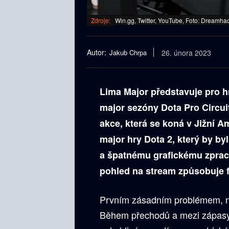
Zdroje:
Win.gg, Twitter, YouTube, Foto: Dreamha
Autor:
Jakub Chrpa
26. února 2023
Lima Major představuje pro h
major sezóny Dota Pro Circui
akce, která se koná v Jižní A
major hry Dota 2, který by b
a špatnému grafickému zpracov
pohled na stream způsobuje f
Prvním zásadním problémem, na 
Během přechodů a mezi zápasy