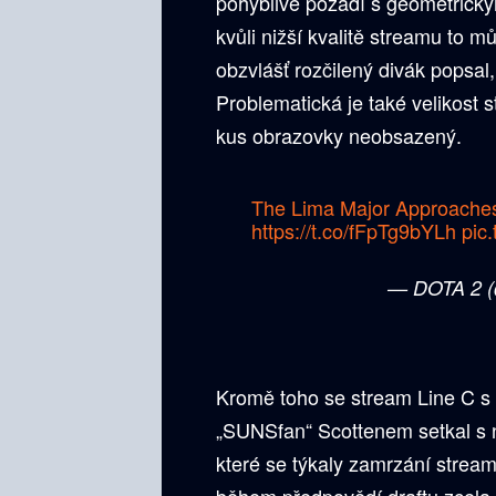
pohyblivé pozadí s geometrick
kvůli nižší kvalitě streamu to 
obzvlášť rozčilený divák popsal,
Problematická je také velikost 
kus obrazovky neobsazený.
The Lima Major Approaches
https://t.co/fFpTg9bYLh
pic
— DOTA 2 
Kromě toho se stream Line C 
„SUNSfan“ Scottenem setkal s 
které se týkaly zamrzání strea