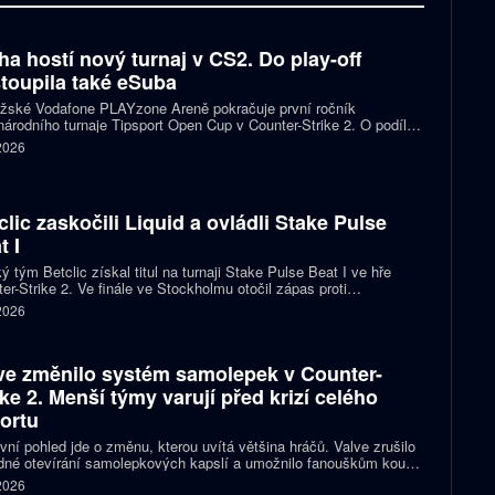
ha hostí nový turnaj v CS2. Do play-off
toupila také eSuba
ažské Vodafone PLAYzone Areně pokračuje první ročník
árodního turnaje Tipsport Open Cup v Counter-Strike 2. O podíl z
 poolu 11 tisíc eur a body do žebříčku VRS bojuje devět týmů.
 2026
 eSuba si už zajistila postup do play-off.
clic zaskočili Liquid a ovládli Stake Pulse
t I
ý tým Betclic získal titul na turnaji Stake Pulse Beat I ve hře
er-Strike 2. Ve finále ve Stockholmu otočil zápas proti
izovaným Liquid a zvítězil 2:1 na mapy.
 2026
ve změnilo systém samolepek v Counter-
ike 2. Menší týmy varují před krizí celého
ortu
vní pohled jde o změnu, kterou uvítá většina hráčů. Valve zrušilo
né otevírání samolepkových kapslí a umožnilo fanouškům koupit
ímo samolepku svého oblíbeného týmu nebo hráče. Podle řady
 2026