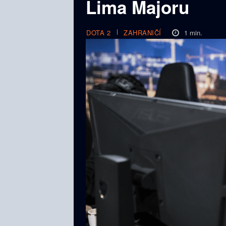
Lima Majoru
1
min.
DOTA 2
ZAHRANIČÍ