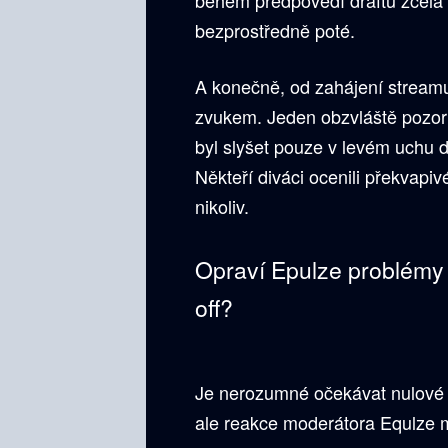
během předpovědí draftu zcela 
bezprostředně poté.
A konečně, od zahájení streamu
zvukem. Jeden obzvláště pozor
byl slyšet pouze v levém uchu 
Někteří diváci ocenili překvap
nikoliv.
Opraví Epulze problémy 
off?
Je nerozumné očekávat nulové 
ale reakce moderátora Equlze 