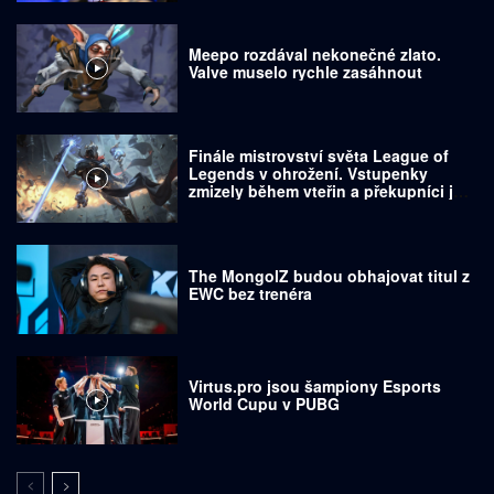
Meepo rozdával nekonečné zlato.
Valve muselo rychle zasáhnout
Finále mistrovství světa League of
Legends v ohrožení. Vstupenky
zmizely během vteřin a překupníci je
prodávají za tisíce dolarů
The MongolZ budou obhajovat titul z
EWC bez trenéra
Virtus.pro jsou šampiony Esports
World Cupu v PUBG