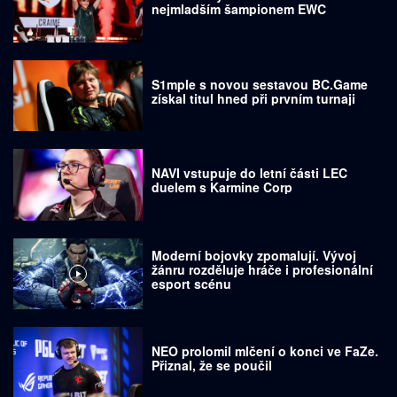
nejmladším šampionem EWC
S1mple s novou sestavou BC.Game
získal titul hned při prvním turnaji
NAVI vstupuje do letní části LEC
duelem s Karmine Corp
Moderní bojovky zpomalují. Vývoj
žánru rozděluje hráče i profesionální
esport scénu
NEO prolomil mlčení o konci ve FaZe.
Přiznal, že se poučil