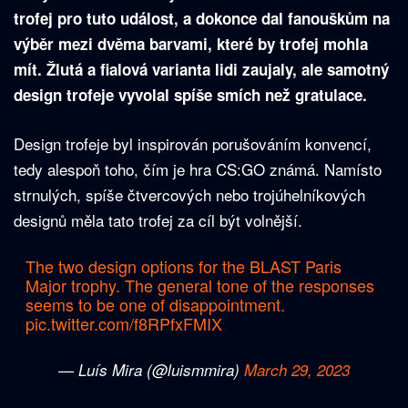
trofej pro tuto událost, a dokonce dal fanouškům na
výběr mezi dvěma barvami, které by trofej mohla
mít. Žlutá a fialová varianta lidi zaujaly, ale samotný
design trofeje vyvolal spíše smích než gratulace.
Design trofeje byl inspirován porušováním konvencí,
tedy alespoň toho, čím je hra CS:GO známá. Namísto
strnulých, spíše čtvercových nebo trojúhelníkových
designů měla tato trofej za cíl být volnější.
The two design options for the BLAST Paris
Major trophy. The general tone of the responses
seems to be one of disappointment.
pic.twitter.com/f8RPfxFMIX
— Luís Mira (@luismmira)
March 29, 2023