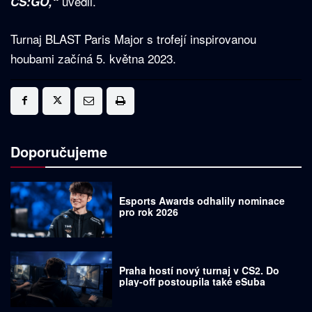
uvedli.
CS:GO,“
Turnaj BLAST Paris Major s trofejí inspirovanou
houbami začíná 5. května 2023.
Doporučujeme
Esports Awards odhalily nominace
pro rok 2026
Praha hostí nový turnaj v CS2. Do
play-off postoupila také eSuba