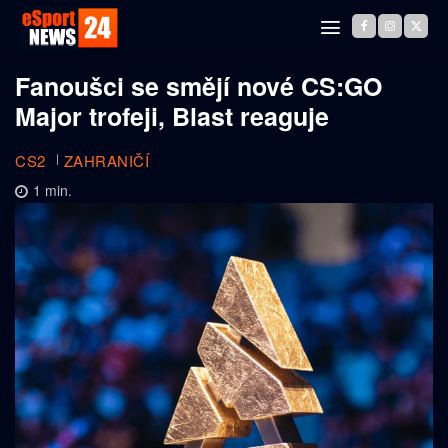
Fanoušci se smějí nové CS:GO
Major trofeji, Blast reaguje
CS2
ZAHRANIČÍ
1
min.