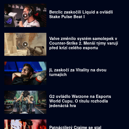
Betclic zaskočili Liquid a ovládli
Stake Pulse Beat I
Valve změnilo systém samolepek v
Counter-Strike 2. Menší týmy varují
před krizí celého esportu
jL zaskočí za Vitality na dvou
turnajích
G2 ovládlo Warzone na Esports
World Cupu. O titulu rozhodla
jedenáctá hra
Patnáctiletý Craime se stal