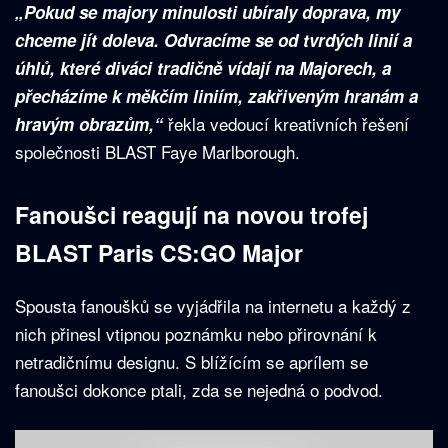
„Pokud se majory minulosti ubíraly doprava, my
chceme jít doleva. Odvracíme se od tvrdých linií a
úhlů, které diváci tradičně vídají na Majorech, a
přecházíme k měkčím liniím, zakřiveným hranám a
řekla vedoucí kreativních řešení
hravým obrazům,“
společnosti BLAST Faye Marlborough.
Fanoušci reagují na novou trofej
BLAST Paris CS:GO Major
Spousta fanoušků se vyjádřila na internetu a každý z
nich přinesl vtipnou poznámku nebo přirovnání k
netradičnímu designu. S blížícím se aprílem se
fanoušci dokonce ptali, zda se nejedná o podvod.