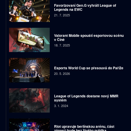
Favorizovaní Gen.G vyhráli League of
Legends na EWC
21. 7. 2025
Valorant Mobile spouští esportovou scénu
v Číně
18. 7. 2025
Esports World Cup se přesouvá do Paříže
20. 5. 2026
League of Legends dostane nový MMR
systém
3. 1. 2024
Riot upravuje berlínskou arénu, část
zápasů bude bez živého publika