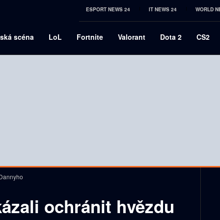
ESPORT NEWS 24
IT NEWS 24
WORLD N
ská scéna
LoL
Fortnite
Valorant
Dota 2
CS2
 Dannyho
ázali ochránit hvězdu