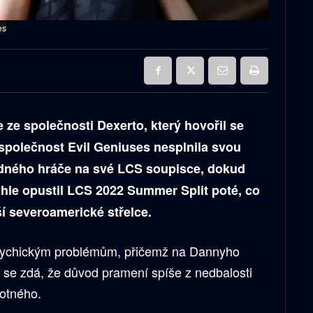
es
 ze společnosti Dexerto, který hovořil se
 společnost Evil Geniuses nesplnila svou
zdného hráče na své LCS soupisce, dokud
áhle opustil LCS 2022 Summer Split poté, co
ší severoamerické střelce.
psychickým problémům, přičemž na Dannyho
še se zdá, že důvod pramení spíše z nedbalosti
otného.