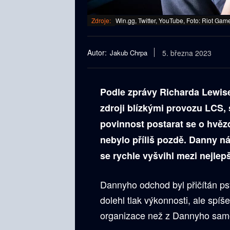
Zdroje:
Win.gg, Twitter, YouTube, Foto: Riot Gam
Autor:
Jakub Chrpa
5. března 2023
Podle zprávy Richarda Lewise
zdroji blízkými provozu LCS,
povinnost postarat se o hvě
nebylo příliš pozdě. Danny n
se rychle vyšvihl mezi nejlep
Dannyho odchod byl přičítán 
dolehl tlak výkonnosti, ale spí
organizace než z Dannyho sam