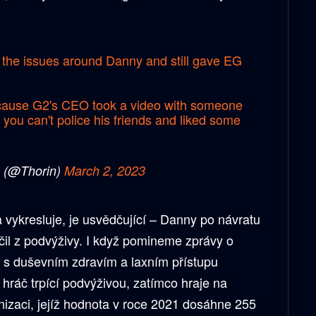
 the issues around Danny and still gave EG
ecause G2's CEO took a video with someone
t you can't police his friends and liked some
 (@Thorin)
March 2, 2023
 vykresluje, je usvědčující – Danny po návratu
éčil z podvýživy. I když pomineme zprávy o
 s duševním zdravím a laxním přístupu
hráč trpící podvýživou, zatímco hraje na
nizaci, jejíž hodnota v roce 2021 dosáhne 255