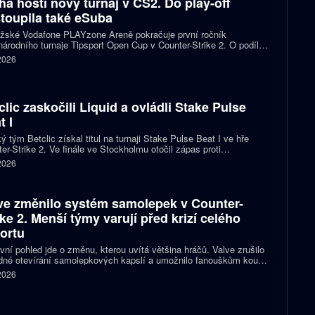
ha hostí nový turnaj v CS2. Do play-off
toupila také eSuba
ažské Vodafone PLAYzone Areně pokračuje první ročník
árodního turnaje Tipsport Open Cup v Counter-Strike 2. O podíl z
 poolu 11 tisíc eur a body do žebříčku VRS bojuje devět týmů.
 2026
 eSuba si už zajistila postup do play-off.
clic zaskočili Liquid a ovládli Stake Pulse
t I
ý tým Betclic získal titul na turnaji Stake Pulse Beat I ve hře
er-Strike 2. Ve finále ve Stockholmu otočil zápas proti
izovaným Liquid a zvítězil 2:1 na mapy.
 2026
ve změnilo systém samolepek v Counter-
ike 2. Menší týmy varují před krizí celého
ortu
vní pohled jde o změnu, kterou uvítá většina hráčů. Valve zrušilo
né otevírání samolepkových kapslí a umožnilo fanouškům koupit
ímo samolepku svého oblíbeného týmu nebo hráče. Podle řady
 2026
izací ale nový systém dramaticky snižuje jejich příjmy a může
it budoucnost profesionální scény.