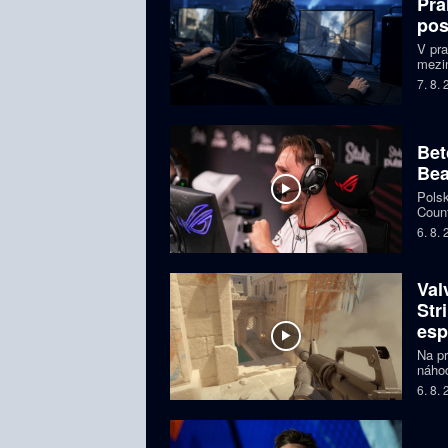
Pra
pos
V pr
mezin
prize
7. 8.
Česká
Bet
Bea
Polsk
Count
favor
6. 8.
Val
Str
esp
Na pr
náhod
si př
6. 8.
organ
ohroz