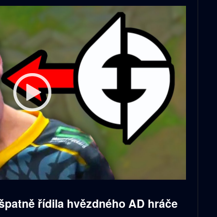
špatně řídila hvězdného AD hráče