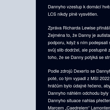
Dannyho vzestup k domácí hvěz
LCS nikdy plně vysvětlen.
Zpráva Richarda Lewise přináší 
Zejména to, že Danny je autista
podporu, když s ním podepsali
svůj slib dodržel, ale postupně z
toho, že se Danny potýká se st
Podle zdrojů Dexerto se Dannyh
poté, co tým vypadl z MSI 2022
hráčům bylo údajně řečeno, ab
Dannyho náhlém odchodu byly tex
Dannyho situace nahlas přečte
Marcem „Caedrelem“ Lamontem, 