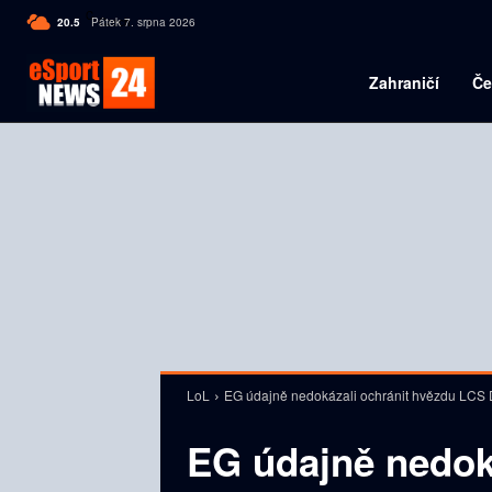
C
20.5
Pátek 7. srpna 2026
Czech
Zahraničí
Če
LoL
EG údajně nedokázali ochránit hvězdu LCS
EG údajně nedok