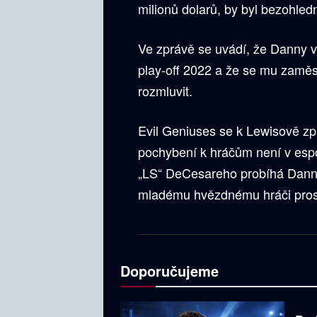
milionů dolarů, by byl bezohled
Ve zprávě se uvádí, že Danny vy
play-off 2022 a že se mu zaměs
rozmluvit.
Evil Geniuses se k Lewisově zprá
pochybení k hráčům není v espo
„LS“ DeCesareho probíhá Danny
mladému hvězdnému hráči pros
Doporučujeme