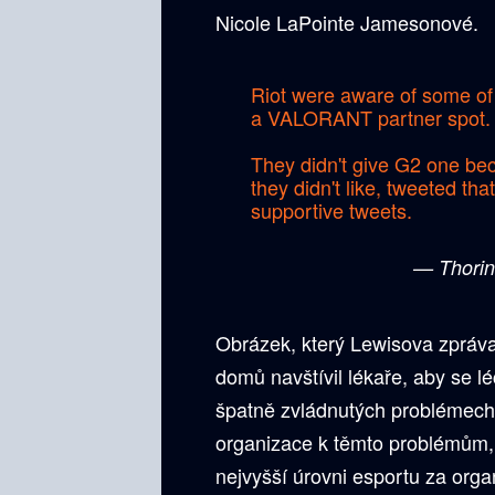
Nicole LaPointe Jamesonové.
Riot were aware of some of
a VALORANT partner spot.
They didn't give G2 one b
they didn't like, tweeted tha
supportive tweets.
— Thorin
Obrázek, který Lewisova zpráva
domů navštívil lékaře, aby se l
špatně zvládnutých problémech
organizace k těmto problémům, 
nejvyšší úrovni esportu za orga