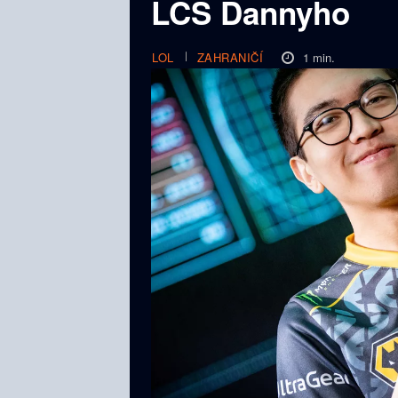
LCS Dannyho
1
min.
LOL
ZAHRANIČÍ