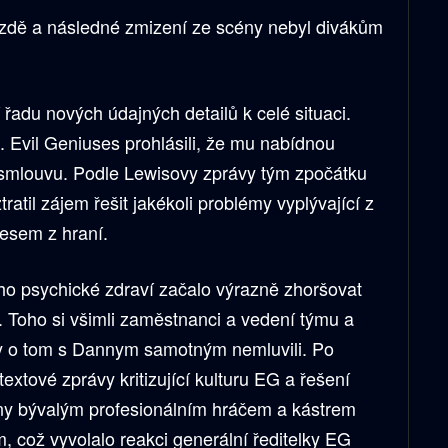
dě a následné zmizení ze scény nebyl divákům
řadu nových údajných detailů k celé situaci.
. Evil Geniuses prohlásili, že mu nabídnou
 smlouvu. Podle Lewisovy zprávy tým zpočátku
tratil zájem řešit jakékoli problémy vyplývající z
resem z hraní.
o psychické zdraví začalo výrazně zhoršovat
. Toho si všimli zaměstnanci a vedení týmu a
y o tom s Dannym samotným nemluvili. Po
tové zprávy kritizující kulturu EG a řešení
ny bývalým profesionálním hráčem a kástrem
což vyvolalo reakci generální ředitelky EG