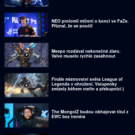
NEO prolomil mlčení o konci ve FaZe.
Přiznal, že se poučil
Meepo rozdával nekonečné zlato.
Valve muselo rychle zasáhnout
Finále mistrovství světa League of
Legends v ohrožení. Vstupenky
zmizely během vteřin a překupníci je
prodávají za tisíce dolarů
The MongolZ budou obhajovat titul z
EWC bez trenéra