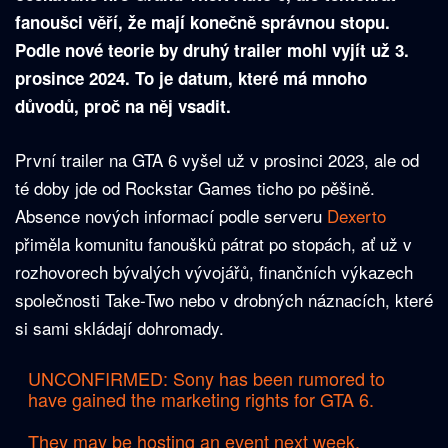
fanoušci věří, že mají konečně správnou stopu.
Podle nové teorie by druhý trailer mohl vyjít už 3.
prosince 2024. To je datum, které má mnoho
důvodů, proč na něj vsadit.
První trailer na GTA 6 vyšel už v prosinci 2023, ale od
té doby jde od Rockstar Games ticho po pěšině.
Absence nových informací podle serveru
Dexerto
přiměla komunitu fanoušků pátrat po stopách, ať už v
rozhovorech bývalých vývojářů, finančních výkazech
společnosti Take-Two nebo v drobných náznacích, které
si sami skládají dohromady.
UNCONFIRMED: Sony has been rumored to
have gained the marketing rights for GTA 6.
They may be hosting an event next week,