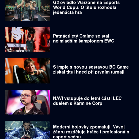
G2 ovládlo Warzone na Esports
World Cupu. O titulu rozhodla
jedenáctá hra
Patnáctiletý Craime se stal
nejmladším šampionem EWC
S1mple s novou sestavou BC.Game
získal titul hned při prvním turnaji
NAVI vstupuje do letní části LEC
duelem s Karmine Corp
Moderní bojovky zpomalují. Vývoj
žánru rozděluje hráče i profesionální
esport scénu