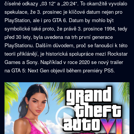
číselné odkazy „03 12“ a „20:24“. To okamžitě vyvolalo
spekulace, že 3. prosinec je klíčové datum nejen pro
PlayStation, ale i pro GTA 6. Datum by mohlo být
symbolické také proto, že právě 3. prosince 1994, tedy
před 30 lety, byla uvedena na trh první generace
PlayStationu. Dalším důvodem, proč se fanoušci k této
teorii přiklánějí, je historická spolupráce mezi Rockstar
Games a Sony. Například v roce 2020 se nový trailer
na GTA 5: Next Gen objevil během premiéry PS5.