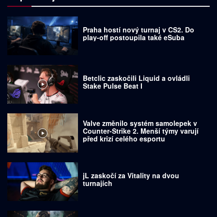
Praha hostí nový turnaj v CS2. Do
play-off postoupila také eSuba
Betclic zaskočili Liquid a ovládli
Stake Pulse Beat I
Valve změnilo systém samolepek v
Counter-Strike 2. Menší týmy varují
před krizí celého esportu
jL zaskočí za Vitality na dvou
turnajích