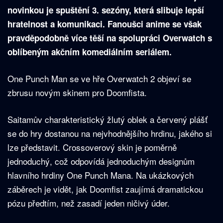
novinkou je spuštění 3. sezóny, která slibuje lepší
hratelnost a komunikaci. Fanoušci anime se však
pravděpodobně více těší na spolupráci Overwatch s
oblíbeným akčním komediálním seriálem.
One Punch Man se ve hře Overwatch 2 objeví se
zbrusu novým skinem pro Doomfista.
Saitamův charakteristický žlutý oblek a červený plášť
se do hry dostanou na nejvhodnějšího hrdinu, jakého si
lze představit. Crossoverový skin je poměrně
jednoduchý, což odpovídá jednoduchým designům
hlavního hrdiny One Punch Mana. Na ukázkových
záběrech je vidět, jak Doomfist zaujímá dramatickou
pózu předtím, než zasadí jeden ničivý úder.