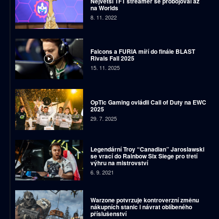
Největší TFT streamer se probojoval až
na Worlds
8. 11. 2022
Falcons a FURIA míří do finále BLAST
Rivals Fall 2025
15. 11. 2025
OpTic Gaming ovládli Call of Duty na EWC
2025
29. 7. 2025
Legendární Troy “Canadian” Jaroslawski
se vrací do Rainbow Six Siege pro třetí
výhru na mistrovství
6. 9. 2021
Warzone potvrzuje kontroverzní změnu
nákupních stanic i návrat oblíbeného
příslušenství