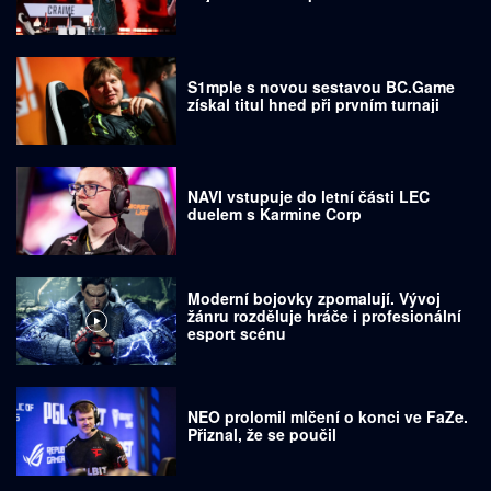
S1mple s novou sestavou BC.Game
získal titul hned při prvním turnaji
NAVI vstupuje do letní části LEC
duelem s Karmine Corp
Moderní bojovky zpomalují. Vývoj
žánru rozděluje hráče i profesionální
esport scénu
NEO prolomil mlčení o konci ve FaZe.
Přiznal, že se poučil