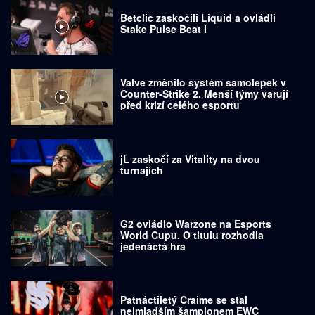
Betclic zaskočili Liquid a ovládli
Stake Pulse Beat I
Valve změnilo systém samolepek v
Counter-Strike 2. Menší týmy varují
před krizí celého esportu
jL zaskočí za Vitality na dvou
turnajích
G2 ovládlo Warzone na Esports
World Cupu. O titulu rozhodla
jedenáctá hra
Patnáctiletý Craime se stal
nejmladším šampionem EWC