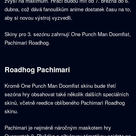
zvýší na maximum. Hráči budou mít od 7. března do 6.
dubna, což dává fanouškům anime dostatek času na to,
aby si novou výstroj vyzvedli.
Skiny pro 3. sezónu zahrnují One Punch Man Doomfist,
Pachimari Roadhog.
Roadhog Pachimari
Kromě One Punch Man Doomfist skinu bude třetí
sezóna hry obsahovat také několik dalších speciálních
skinů, včetně reedice oblíbeného Pachimari Roadhog
skinu.
Pachimari je nejméně náročným maskotem hry
Overwatch 2. Plyšáka s cibulovou tématikou najdete po