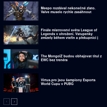
Meepo rozdával nekonečné zlato.
Valve muselo rychle zasáhnout
Finále mistrovství světa League of
Legends v ohrožení. Vstupenky
zmizely během vteřin a překupníci je
prodávají za tisíce dolarů
The MongolZ budou obhajovat titul z
EWC bez trenéra
Virtus.pro jsou šampiony Esports
World Cupu v PUBG