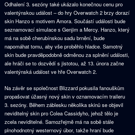
Odhalení 3. sezóny také ukázalo konečnou cenu pro
valentýnskou událost – do hry Overwatch 2 brzy dorazí
skin Hanzo s motivem Amora. Součástí události bude
seznamovací simulace s Genjim a Mercy. Hanzo, který
má na sobě cherubínskou sadu brnění, bude
napomáhat tomu, aby vše proběhlo hladce. Samotný
skin bude pravděpodobně odměnou za splnění události,
ale hráči se to dozvědí s jistotou, až 13. února začne
valentýnská událost ve hře Overwatch 2.
Na závěr se společnost Blizzard pokusila fanouškům
propašovat úžasný nový skin v oznamovacím traileru
3. sezóny. Během záblesku několika skinů se objevil
neviditelný skin pro Colea Cassidyho, jehož tělo je
zcela neviditelné. Samozřejmě má na sobě stále
plnohodnotný westernový úbor, takže hraní bude