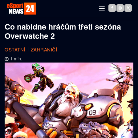
Co nabídne hráčům třetí sezóna
Overwatche 2
OSTATNÍ
ZAHRANIČÍ
1
min.