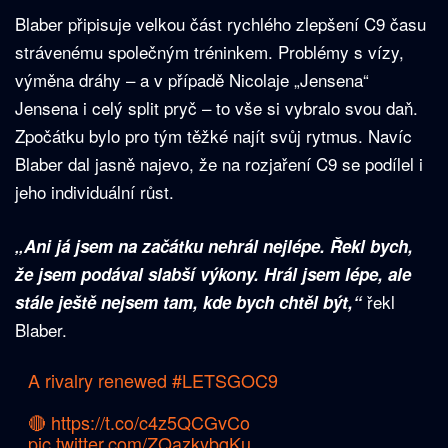
Blaber připisuje velkou část rychlého zlepšení C9 času
strávenému společným tréninkem. Problémy s vízy,
výměna dráhy – a v případě Nicolaje „Jensena“
Jensena i celý split pryč – to vše si vybralo svou daň.
Zpočátku bylo pro tým těžké najít svůj rytmus. Navíc
Blaber dal jasně najevo, že na rozjaření C9 se podílel i
jeho individuální růst.
„Ani já jsem na začátku nehrál nejlépe. Řekl bych,
že jsem podával slabší výkony. Hrál jsem lépe, ale
řekl
stále ještě nejsem tam, kde bych chtěl být,“
Blaber.
A rivalry renewed
#LETSGOC9
🔴
https://t.co/c4z5QCGvCo
pic.twitter.com/ZQazkybqKu