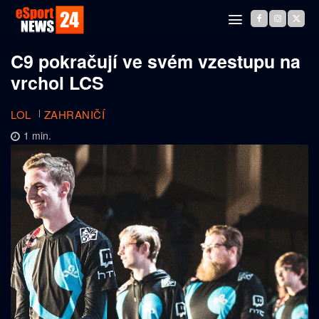
C9 pokračují ve svém vzestupu na
vrchol LCS
LOL
ZAHRANIČÍ
1
min.