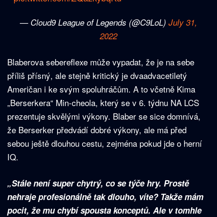
— Cloud9 League of Legends (@C9LoL)
July 31,
2022
Blaberova sebereflexe může vypadat, že je na sebe
příliš přísný, ale stejně kritický je dvaadvacetiletý
Američan i ke svým spoluhráčům. A to včetně Kima
„Berserkera“ Min-cheola, který se v 6. týdnu NA LCS
prezentuje skvělými výkony. Blaber se sice domnívá,
že Berserker předvádí dobré výkony, ale má před
sebou ještě dlouhou cestu, zejména pokud jde o herní
IQ.
„Stále není super chytrý, co se týče hry. Prostě
nehraje profesionálně tak dlouho, víte? Takže mám
pocit, že mu chybí spousta konceptů. Ale v tomhle