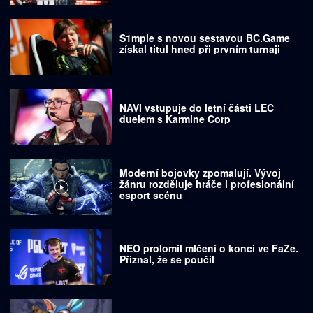
S1mple s novou sestavou BC.Game
získal titul hned při prvním turnaji
NAVI vstupuje do letní části LEC
duelem s Karmine Corp
Moderní bojovky zpomalují. Vývoj
žánru rozděluje hráče i profesionální
esport scénu
NEO prolomil mlčení o konci ve FaZe.
Přiznal, že se poučil