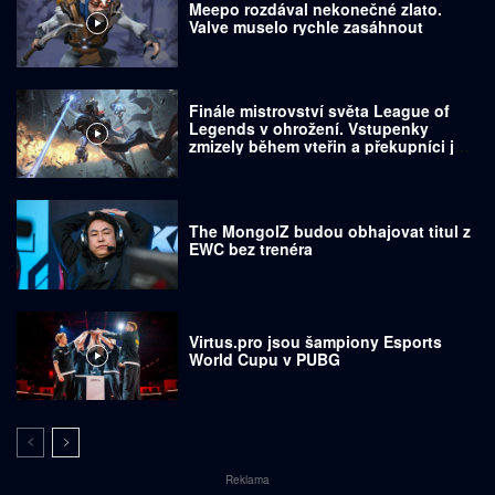
Meepo rozdával nekonečné zlato.
Valve muselo rychle zasáhnout
Finále mistrovství světa League of
Legends v ohrožení. Vstupenky
zmizely během vteřin a překupníci je
prodávají za tisíce dolarů
The MongolZ budou obhajovat titul z
EWC bez trenéra
Virtus.pro jsou šampiony Esports
World Cupu v PUBG
Reklama