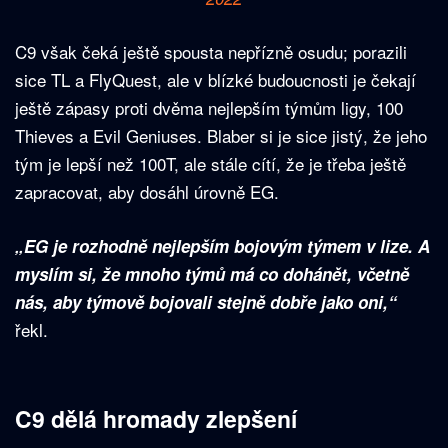
C9 však čeká ještě spousta nepřízně osudu; porazili
sice TL a FlyQuest, ale v blízké budoucnosti je čekají
ještě zápasy proti dvěma nejlepším týmům ligy, 100
Thieves a Evil Geniuses. Blaber si je sice jistý, že jeho
tým je lepší než 100T, ale stále cítí, že je třeba ještě
zapracovat, aby dosáhl úrovně EG.
„EG je rozhodně nejlepším bojovým týmem v lize. A
myslím si, že mnoho týmů má co dohánět, včetně
nás, aby týmově bojovali stejně dobře jako oni,“
řekl.
C9 dělá hromady zlepšení