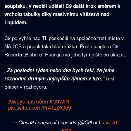
soupisku. V neděli udělali C9 další krok směrem k
vrcholu tabulky díky masivnímu vítězství nad
Liquidem.
C9 po výhře nad TL poskočili na společné třetí místo v
NA LCS a přidali tak další urážku. Podle junglera C9
Roberta „Blabera“ Huanga má jeho tým ještě co ukázat.
„Za poslední týden nebo dva bych řekl, že jsme
řekl
rozhodně druhým nejlepším týmem v lize,“
Blaber v rozhovoru.
Always has been
#C9WIN
pic.twitter.com/FrA1zjXO59
— Cloud9 League of Legends (@C9LoL)
July 31,
2022