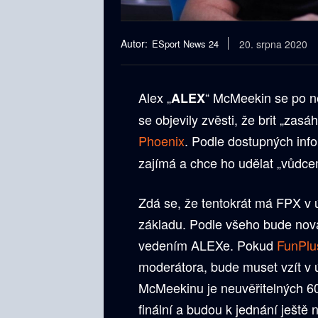
Autor:
ESport News 24
20. srpna 2020
Alex „
“ McMeekin se po ně
ALEX
se objevily zvěsti, že brit „zas
Phoenix
. Podle dostupných inf
zajímá a chce ho udělat „vůdce
Zdá se, že tentokrát má FPX v 
základu. Podle všeho bude nov
vedením ALEXe. Pokud
FunPlu
moderátora, bude muset vzít v
McMeekinu je neuvěřitelných 60
finální a budou k jednání ještě 