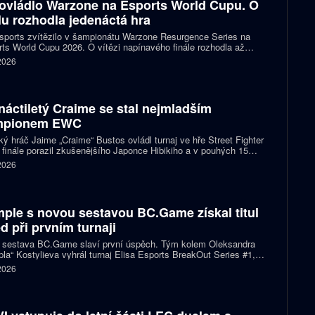
ovládlo Warzone na Esports World Cupu. O
ulu rozhodla jedenáctá hra
ports zvítězilo v šampionátu Warzone Resurgence Series na
ts World Cupu 2026. O vítězi napínavého finále rozhodla až
áctá hra, do které vstupovalo s šancí na titul hned pět týmů.
 2026
náctiletý Craime se stal nejmladším
mpionem EWC
ký hráč Jaime „Craime“ Bustos ovládl turnaj ve hře Street Fighter
 finále porazil zkušenějšího Japonce Hibikiho a v pouhých 15
h se stal nejmladším vítězem v historii Esports World Cupu.
 2026
ple s novou sestavou BC.Game získal titul
d při prvním turnaji
 sestava BC.Game slaví první úspěch. Tým kolem Oleksandra
la“ Kostylieva vyhrál turnaj Elisa Esports BreakOut Series #1,
ve finále porazil ENCE 2:0. Rozhodující mapa dospěla do
 2026
oužení, v němž ukrajinská hvězda předvedla klíčovou akci.