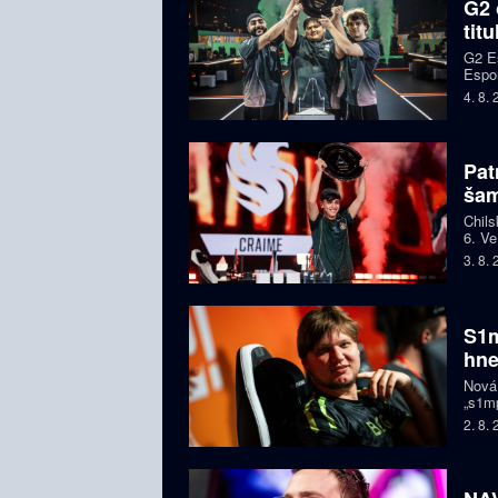
G2 
tit
G2 Es
Espor
jeden
4. 8.
Pat
ša
Chils
6. Ve
letec
3. 8.
S1m
hne
Nová
„s1mp
když 
2. 8.
prodl