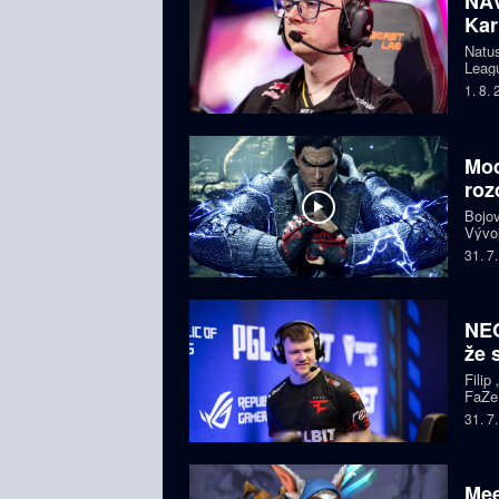
NAV
Kar
Natus
Leagu
čtyře
1. 8.
bojuj
Mod
roz
Bojov
Vývoj
starš
31. 7
i esp
komun
NEO
že 
Filip
FaZe.
Zkuše
31. 7
pohle
Mee