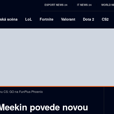
ESPORT NEWS 24
IT NEWS 24
WORLD N
ská scéna
LoL
Fortnite
Valorant
Dota 2
CS2
nu CS: GO na FunPlus Phoenix
Meekin povede novou