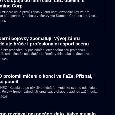
I vstupuje do letní části LEC duelem s
mine Corp
 Vincere čeká první zápas v letní části evropské ligy ve hře
e of Legends. V sobotu večer vyzve Karmine Corp, na který ve
ch předchozích vzájemných sériích nestačil. Oba celky zároveň
 2026
í o jedno ze tří míst na letošním světovém šampionátu.
erní bojovky zpomalují. Vývoj žánru
děluje hráče i profesionální esport scénu
é hry procházejí v posledních letech výraznou proměnou.
áři stále častěji opouštějí extrémně rychlou akci známou ze
ích klasik a snaží se vytvářet přístupnější tituly pro širší publikum
. 2026
ortové diváky. Ne všichni hráči jsou ale z tohoto směru nadšení a
ita se kvůli němu stále častěji rozděluje.
 prolomil mlčení o konci ve FaZe. Přiznal,
se poučil
 „NEO“ Kubski se po několika měsících vrátil ke svému odchodu z
 Polský trenér rozhodnutí organizace chápe a žádnou zášť necítí.
nost z prvního trenérského angažmá ho však přiměla změnit
. 2026
d na vlastní práci.
po rozdával nekonečné zlato. Valve muselo