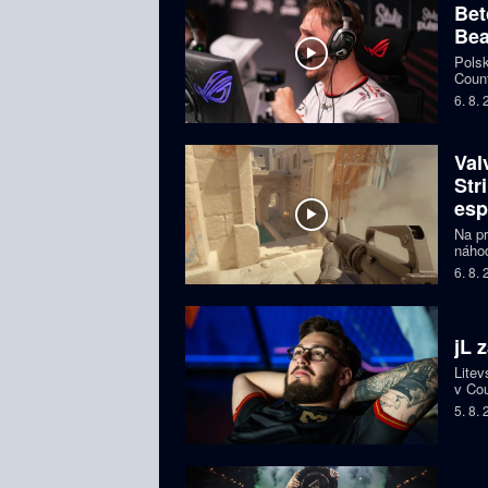
Bet
Bea
Polsk
Count
favor
6. 8.
Val
Str
esp
Na pr
náhod
si př
6. 8.
organ
ohroz
jL 
Litev
v Cou
BLAS
5. 8.