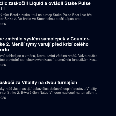
clic zaskočili Liquid a ovládli Stake Pulse
t I
ý tým Betclic získal titul na turnaji Stake Pulse Beat I ve hře
er-Strike 2. Ve finále ve Stockholmu otočil zápas proti
izovaným Liquid a zvítězil 2:1 na mapy.
 2026
ve změnilo systém samolepek v Counter-
ike 2. Menší týmy varují před krizí celého
ortu
vní pohled jde o změnu, kterou uvítá většina hráčů. Valve zrušilo
né otevírání samolepkových kapslí a umožnilo fanouškům koupit
ímo samolepku svého oblíbeného týmu nebo hráče. Podle řady
 2026
izací ale nový systém dramaticky snižuje jejich příjmy a může
it budoucnost profesionální scény.
zaskočí za Vitality na dvou turnajích
ský hráč Justinas „jL“ Lekavičius dočasně doplní sestavu Vitality
nter-Strike 2. Bývalý člen Natus Vincere nastoupí na turnajích
T Open Porto a PGL Masters Bucharest.
 2026