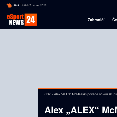
C
19.9
Pátek 7. srpna 2026
Czech
Zahraničí
Če
CS2
Alex "ALEX" McMeekin povede novou skupi
Alex „ALEX“ Mc