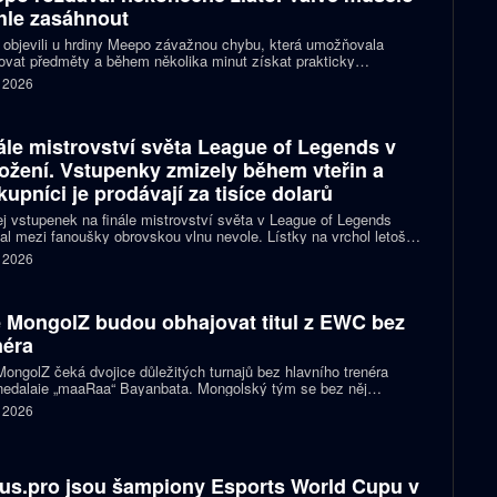
hle zasáhnout
 objevili u hrdiny Meepo závažnou chybu, která umožňovala
ovat předměty a během několika minut získat prakticky
zené množství zlata. Valve postavu dočasně vyřadilo z
. 2026
hmakingu a následně vydalo opravu.
ále mistrovství světa League of Legends v
ožení. Vstupenky zmizely během vteřin a
kupníci je prodávají za tisíce dolarů
j vstupenek na finále mistrovství světa v League of Legends
al mezi fanoušky obrovskou vlnu nevole. Lístky na vrchol letošní
y zmizely během několika desítek sekund, aby se vzápětí
. 2026
ily na překupnických webech za několikanásobně vyšší ceny.
ože část komunity kritizuje Riot Games, hlavní problém může
 úplně jinde.
 MongolZ budou obhajovat titul z EWC bez
néra
ongolZ čeká dvojice důležitých turnajů bez hlavního trenéra
nedalaie „maaRaa“ Bayanbata. Mongolský tým se bez něj
taví na BLAST Bounty Finals i Esports World Cupu, kde bude
. 2026
ovat loňský titul. Zkušený kouč zůstane se sestavou alespoň v
ktu na dálku.
tus.pro jsou šampiony Esports World Cupu v