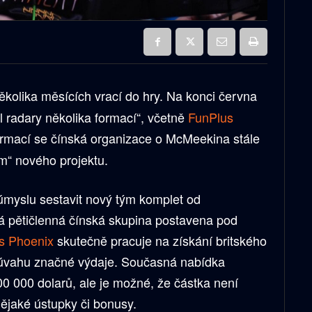
kolika měsících vrací do hry. Na konci června
áhl radary několika formací“, včetně
FunPlus
ormací
se čínská organizace o McMeekina stále
m“ nového projektu.
úmyslu sestavit nový tým komplet od
á pětičlenná čínská skupina postavena pod
s Phoenix
skutečně pracuje na získání britského
 úvahu značné výdaje. Současná nabídka
0 000 dolarů, ale je možné, že částka není
nějaké ústupky či bonusy.