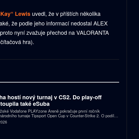
uvedl, že v příštích několika
eKay“ Lewis
také, že podle jeho informací nedostal ALEX
a proto nyní zvažuje přechod na VALORANTA
čítačová hra).
ha hostí nový turnaj v CS2. Do play-off
toupila také eSuba
ažské Vodafone PLAYzone Areně pokračuje první ročník
árodního turnaje Tipsport Open Cup v Counter-Strike 2. O podíl z
 poolu 11 tisíc eur a body do žebříčku VRS bojuje devět týmů.
 2026
 eSuba si už zajistila postup do play-off.