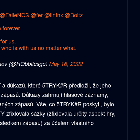
@FalleNCS
@fer
@linfnx
@Boltz
forever.
for us.
who is with us no matter what.
nov (@HObbitcsgo)
May 16, 2022
 a důkazů, které 5TRYK#R předložil, že jeho
í zápasů. Důkazy zahrnují hlasové záznamy,
daných zápasů. Vše, co 5TRYK#R poskytl, bylo
 zfixlovala sázky (zfixlovala určitý aspekt hry,
ýsledkem zápasu) za účelem vlastního