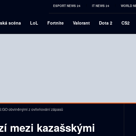
ESPORT NEWS 24
IT NEWS 24
WORLD N
ská scéna
LoL
Fortnite
Valorant
Dota 2
CS2
S:GO obviněnými z ovlivňování zápasů
zí mezi kazašskými