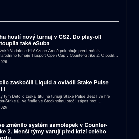
ha hostí nový turnaj v CS2. Do play-off
toupila také eSuba
ažské Vodafone PLAYzone Areně pokračuje první ročník
árodního turnaje Tipsport Open Cup v Counter-Strike 2. O podíl z
 poolu 11 tisíc eur a body do žebříčku VRS bojuje devět týmů.
 2026
 eSuba si už zajistila postup do play-off.
clic zaskočili Liquid a ovládli Stake Pulse
t I
ý tým Betclic získal titul na turnaji Stake Pulse Beat I ve hře
er-Strike 2. Ve finále ve Stockholmu otočil zápas proti
izovaným Liquid a zvítězil 2:1 na mapy.
 2026
ve změnilo systém samolepek v Counter-
ike 2. Menší týmy varují před krizí celého
ortu