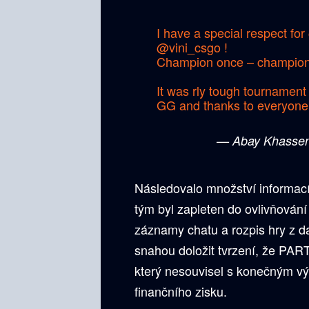
I have a special respect for
@vini_csgo
!
Champion once – champion 
It was rly tough tournament 
GG and thanks to everyone 
— Abay Khasse
Následovalo množství informací
tým byl zapleten do ovlivňován
záznamy chatu a rozpis hry z 
snahou doložit tvrzení, že PARTY
který nesouvisel s konečným v
finančního zisku.