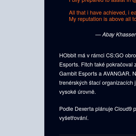
All that i have achieved, i
My reputation is above all t
— Abay Khasse
HObbit má v rámci CS:GO obro
Esports. Fitch také pokračoval
Gambit Esports a AVANGAR. N
trenérských štací organizacích 
vysoké úrovně.
Podle Dexerta plánuje Cloud9 p
vyšetřování.