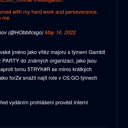
 earned with my hard work and perseverance.
o me.
nov (@HObbitcsgo)
May 16, 2022
vské jméno jako vítěz majoru s týmem Gambit
 z PARTY do známých organizací, jako jsou
aproti tomu 5TRYK#R se mimo krátkých
jako forZe snažil najít role v CS:GO týmech
řed vydáním prohlášení provést interní