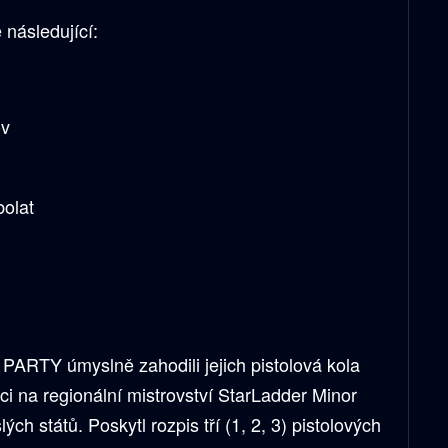
následující:
ov
olat
 PARTY úmyslně zahodili jejich pistolová kola
aci na regionální mistrovství StarLadder Minor
ch států. Poskytl rozpis tří (1, 2, 3) pistolových