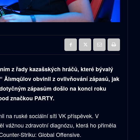
ním z řady kazašských hráčů, které bývalý
Älımqūlov obvinil z ovlivňování zápasů, jak
K dotyčným zápasům došlo na konci roku
i pod značkou PARTY.
 na ruské sociální síti VK příspěvek. V
ěl vážnou zdravotní diagnózu, která ho přiměla
Counter-Striku: Global Offensive.