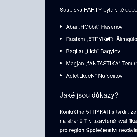
Soupiska PARTY byla v té době 
Abai „HObbit“ Hasenov
Rustam „5TRYK#R“ Älımqūl
Baqtiar „fitch“ Baqytov
Magjan „fANTASTIKA“ Temirb
Adlet „keeN“ Nūrseiıtov
Jaké jsou důkazy?
Konkrétně 5TRYK#R’s tvrdil, že
na straně T v uzavřené kvalifik
pro region Společenství nezávislý