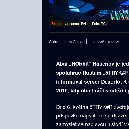
Zdroje:
Upcomer, Twitter, Foto: PGL
Autor:
Jakub Chrpa
18. května 2022
Abai „HObbit“ Hasenov je jed
spoluhráč Rustam „5TRYK#R“ 
informoval server Dexerto. 
2015, kdy oba hráči soutěžil
Dne 6. května 5TRYK#R zveřejnil
příspěvku napsal, že se dozvěd
zamyslet se nad svou historií v 