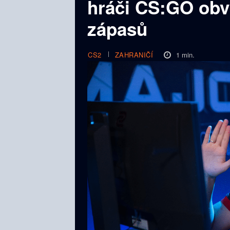
hráči CS:GO obv
zápasů
1
min.
CS2
ZAHRANIČÍ