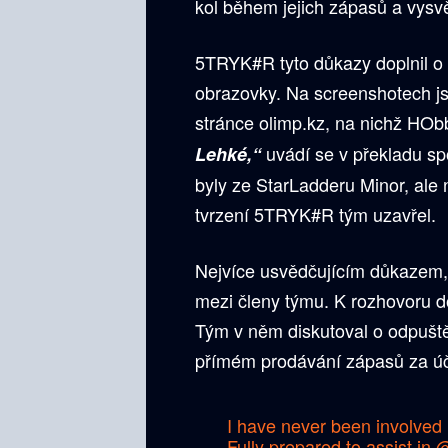
kol během jejich zápasů a vysvě
5TRYK#R tyto důkazy doplnil o
obrazovky. Na screenshotech 
stránce olimp.kz, na nichž HObb
uvádí se v překladu sp
Lehké,“
byly ze StarLadderu Minor, ale n
tvrzení 5TRYK#R tým uzavřel.
Nejvíce usvědčujícím důkazem, 
mezi členy týmu. K rozhovoru d
Tým v něm diskutoval o odpuštění
přímém prodávání zápasů za úč
I have never been involved 
Fully prepared to assist in
@