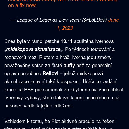
on a fix now.
— League of Legends Dev Team (@LoLDev)
June
1, 2023
Dnes byla v rámci patche
spuštěna Ivernova
13.11
„
„. Po týdnech testování a
midskopová aktualizace
rozhovorů mezi Riotem a hráči Iverna jsou změny
považovány spíše za čisté
než za generální
buffy
opravu podobnou
– jehož midskopová
Rellovi
aktualizace je nyní také k dispozici. Hráči po vydání
změn na PBE poznamenali že zbytečně ovlivňují oblasti
Ivernovy výbavy, které takové ladění nepotřebují, což
nakonec vedlo k jejich odložení.
Vzhledem k tomu, že Riot aktivně pracuje na řešení
této chyby, která může zcela zvrátit průběh her, je