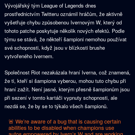
Vývojářský tým League of Legends dnes
prostřednictvím Twitteru oznámil hráčům, že aktivně
vyšetřuje chybu způsobenou Ivernovým W, který od
tohoto patche poskytuje několik nových efektů. Podle
týmu se stává, že někteří šampioni nemohou používat
své schopnosti, když jsou v blízkosti brushe
vytvořeného Ivernem.
Společnost Riot nezakázala hraní Iverna, což znamená,
že ti, kteří si šampiona vyberou, mohou tuto chybu při
hraní zažít. Není jasné, kterým přesně šampionům jsou
při sezení v tomto kartáči vypnuty schopnosti, ale
nezdá se, že by se to týkalo všech šampionů.
🚨 We’re aware of a bug that is causing certain
abilities to be disabled when champions use
autos empowered by Ivern’s W and are working