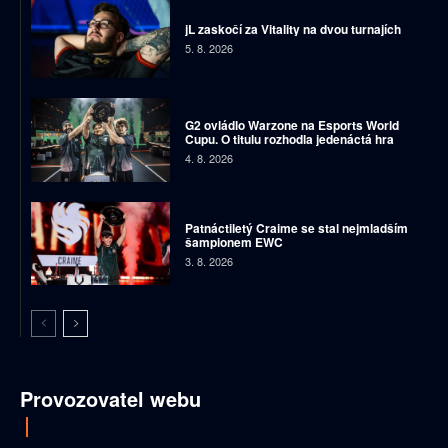
jL zaskočí za Vitality na dvou turnajích
5. 8. 2026
G2 ovládlo Warzone na Esports World
Cupu. O titulu rozhodla jedenáctá hra
4. 8. 2026
Patnáctiletý Craime se stal nejmladším
šampionem EWC
3. 8. 2026
Provozovatel webu