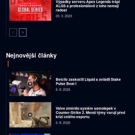
Výpadky serveru Apex Legends trápí
ALGS a profesionálové z toho nemají
radost
20. 3. 2023
Nejnovější články
Betclic zaskočili Liquid a ovládli Stake
Pulse Beat I
6. 8. 2026
Valve změnilo systém samolepek v
Counter-Strike 2. Menší týmy varují před
krizí celého esportu
6. 8. 2026