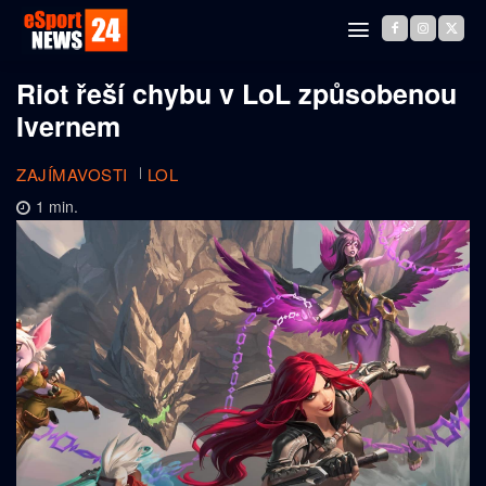
Riot řeší chybu v LoL způsobenou
Ivernem
ZAJÍMAVOSTI
LOL
1
min.