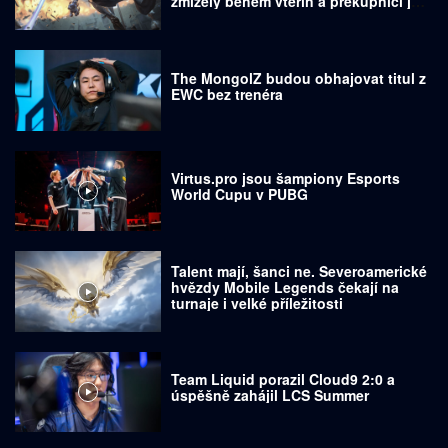
zmizely během vteřin a překupníci je
prodávají za tisíce dolarů
The MongolZ budou obhajovat titul z
EWC bez trenéra
Virtus.pro jsou šampiony Esports
World Cupu v PUBG
Talent mají, šanci ne. Severoamerické
hvězdy Mobile Legends čekají na
turnaje i velké příležitosti
Team Liquid porazil Cloud9 2:0 a
úspěšně zahájil LCS Summer