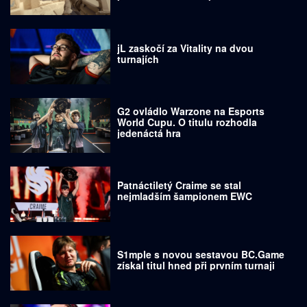
jL zaskočí za Vitality na dvou
turnajích
G2 ovládlo Warzone na Esports
World Cupu. O titulu rozhodla
jedenáctá hra
Patnáctiletý Craime se stal
nejmladším šampionem EWC
S1mple s novou sestavou BC.Game
získal titul hned při prvním turnaji