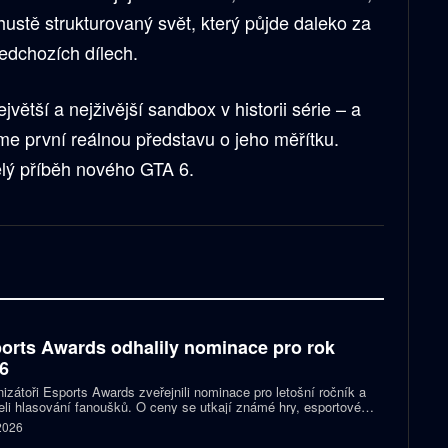
hustě strukturovaný svět, který půjde daleko za
ředchozích dílech.
jvětší a nejživější sandbox v historii série – a
e první reálnou představu o jeho měřítku.
elý příběh nového GTA 6.
orts Awards odhalily nominace pro rok
6
izátoři Esports Awards zveřejnili nominace pro letošní ročník a
eli hlasování fanoušků. O ceny se utkají známé hry, esportové
 streameři i další osobnosti scény. Mezi nominovanými nechybějí
 2026
, Jynxzi, Kai Cenat nebo IShowSpeed.