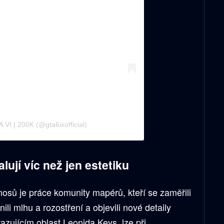
 VI | 200K (@gta6ixofficial)
ují víc než jen estetiku
osů je práce komunity mapérů, kteří se zaměřili
li mlhu a rozostření a objevili nové detaily
azujícím oblast Leonida Keys, lze při