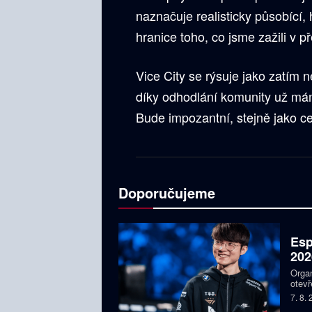
naznačuje realisticky působící, 
hranice toho, co jsme zažili v p
Vice City se rýsuje jako zatím ne
díky odhodlání komunity už mám
Bude impozantní, stejně jako c
Doporučujeme
Esp
202
Organ
otevř
týmy,
7. 8.
Faker