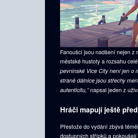
Fanoušci jsou nadšení nejen z 
městské hustoty a rozsahu celé
pevninské Vice City není jen o
straně dálnice jsou střechy me
napsal jeden z uži
autenticitu,“
Hráči mapují ještě pře
Přestože do vydání zbývá téměř
dostupných střípků a pokoušejí 