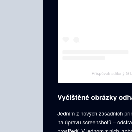
Příspěvek sdílený GTA
Vyčištěné obrázky odhal
Jedním z nových zásadních přín
na úpravu screenshotů – odstrani
prostředí. V jednom z nich, zobr