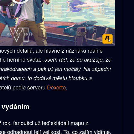
nových detailů, ale hlavně z náznaku reálné
ho herního světa.
„Jsem rád, že se ukazuje, že
 mrakodrapech a pak už jen močály. Na západní
nších domů, to dodává městu hloubku a
vatelů podle serveru
Dexerto
.
d vydáním
 rok, fanoušci už teď skládají mapu z
se odhadnout její velikost. To, co zatím vidíme,