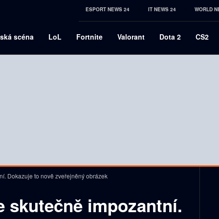
ESPORT NEWS 24
IT NEWS 24
WORLD N
ská scéna
LoL
Fortnite
Valorant
Dota 2
CS2
í. Dokazuje to nově zveřejněný obrázek
 skutečně impozantní.