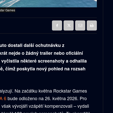
kstar Games
uto dostali další ochutnávku z
át nejde o žádný trailer nebo oficiální
yčistila některé screenshoty a odhalila
ě, čímž poskytla nový pohled na rozsah
nalyzují. Na začátku května Rockstar Games
A 6
bude odloženo na 26. května 2026. Pro
 však vývojáři vzápětí kompenzovali – vydali