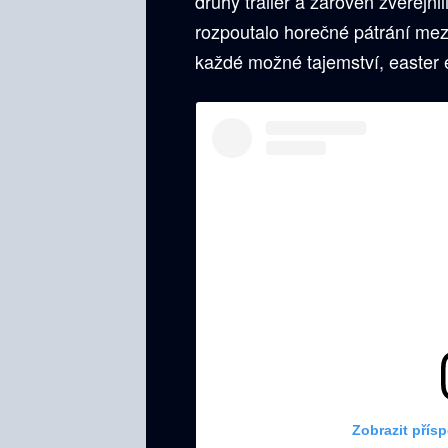
druhý trailer a zároveň zveřejn
rozpoutalo horečné pátrání mezi
každé možné tajemství, easter 
Zobrazit přís