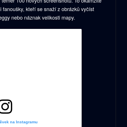
ili téměř 100 nových screenshotů. To okamžitě
 fanoušky, kteří se snaží z obrázků vyčíst
eggy nebo náznak velikosti mapy.
pěvek na Instagramu