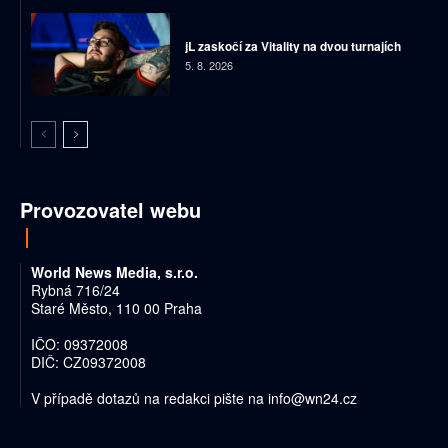
jL zaskočí za Vitality na dvou turnajích
5. 8. 2026
Provozovatel webu
World News Media, s.r.o.
Rybná 716/24
Staré Město, 110 00 Praha
IČO: 09372008
DIČ: CZ09372008
V případě dotazů na redakci pište na
info@wn24.cz