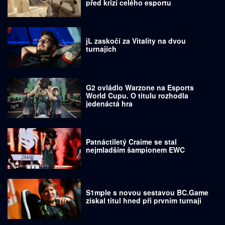
před krizí celého esportu
jL zaskočí za Vitality na dvou
turnajích
G2 ovládlo Warzone na Esports
World Cupu. O titulu rozhodla
jedenáctá hra
Patnáctiletý Craime se stal
nejmladším šampionem EWC
S1mple s novou sestavou BC.Game
získal titul hned při prvním turnaji