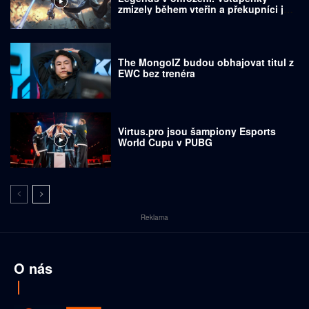
zmizely během vteřin a překupníci je
prodávají za tisíce dolarů
The MongolZ budou obhajovat titul z
EWC bez trenéra
Virtus.pro jsou šampiony Esports
World Cupu v PUBG
Reklama
O nás