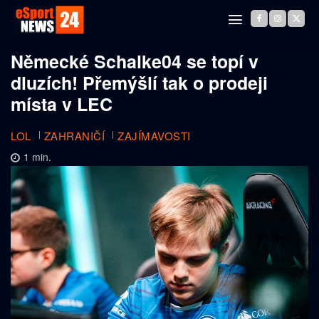
Německé Schalke04 se topí v
dluzích! Přemýšlí tak o prodeji
místa v LEC
LOL
ZAHRANIČÍ
ZAJÍMAVOSTI
1
min.