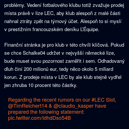
problémy. Vedení fotbalového klubu totiž zvažuje prodej
místa právě v lize LEC, aby klub alespoň z malé části
nahnal ztráty zpět na týmový účet. Alespoň to si myslí
v prestižním francouzském deníku L’Équipe.
Finanční stránka je pro klub v této chvíli klíčová. Pokud
se chce Schalke04 udržet v nejvyšší německé lize,
bude muset svou pozornost zaměřit i sem. Odhadovaný
dluh činí 200 milionů eur, tedy něco okolo 5 miliard
korun. Z prodeje místa v LEC by ale klub stejně vydřel
jen zhruba 10 procent této částky.
Regarding the recent rumors on our
#LEC
Slot,
@TimReichert14 &
@claudio_kasper
have
prepared the following statement:
pic.twitter.com/IdhdDso54B