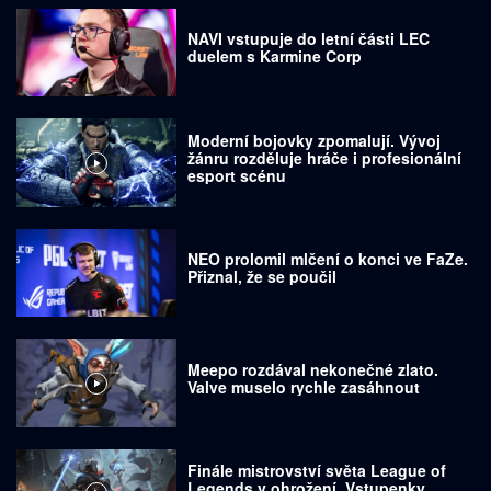
NAVI vstupuje do letní části LEC
duelem s Karmine Corp
Moderní bojovky zpomalují. Vývoj
žánru rozděluje hráče i profesionální
esport scénu
NEO prolomil mlčení o konci ve FaZe.
Přiznal, že se poučil
Meepo rozdával nekonečné zlato.
Valve muselo rychle zasáhnout
Finále mistrovství světa League of
Legends v ohrožení. Vstupenky