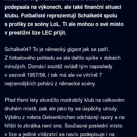
podepsala na výkonech, ale také finanční situaci
klubu. Fotbalisté reprezentují Schalke04 spolu
s profíky ze scény LoL. Ti ale mohou o své místo
v prestižní lize LEC přijít.
Schalke04? To je německý gigant jak se patří.
Z fotbalového pohledu se ale dařilo spíše v dobách
minulých. Domácí soutěž ovládl tým naposledy
v sezoně 1957/58, i tak má ale ve vitríně 7
nejcennějších pohárů z německé scény.
Před třemi lety skončilo modrobílý klub na celkovém
druhém místě, pak ale jako by se úspěchy utnuly.
Výběru z města Gelsenkirchen odcházejí opory a na
hřišti to zkrátka není ono. Současné poslední místo
v lize a jediné vítězství se navíc podepisuje i na