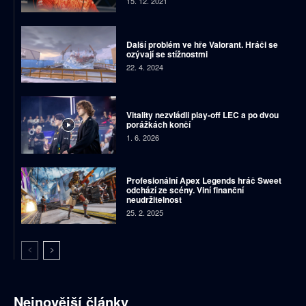
15. 12. 2021
Další problém ve hře Valorant. Hráči se
ozývají se stížnostmi
22. 4. 2024
Vitality nezvládli play-off LEC a po dvou
porážkách končí
1. 6. 2026
Profesionální Apex Legends hráč Sweet
odchází ze scény. Viní finanční
neudržitelnost
25. 2. 2025
Nejnovější články