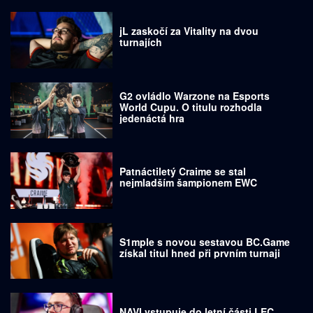
jL zaskočí za Vitality na dvou
turnajích
G2 ovládlo Warzone na Esports
World Cupu. O titulu rozhodla
jedenáctá hra
Patnáctiletý Craime se stal
nejmladším šampionem EWC
S1mple s novou sestavou BC.Game
získal titul hned při prvním turnaji
NAVI vstupuje do letní části LEC