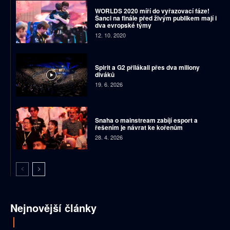
WORLDS 2020 míří do vyřazovací fáze!
Šanci na finále před živým publikem mají i
dva evropské týmy
12. 10. 2020
Spirit a G2 přilákali přes dva miliony
diváků
19. 6. 2026
Snaha o mainstream zabíjí esport a
řešením je návrat ke kořenům
28. 4. 2026
Nejnovější články