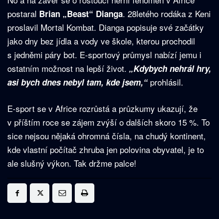
postaral
. 28letého rodáka z Keni
Brian „Beast“ Dianga
proslavil Mortal Kombat. Dianga popisuje své začátky
jako dny bez jídla a vody ve škole, kterou prochodil
s jedněmi páry bot. E-sportový průmysl nabízí jemu i
ostatním možnost na lepší život.
„Kdybych nehrál hry,
prohlásil.
asi bych dnes nebyl tam, kde jsem,“
E-sport se v Africe rozrůstá a průzkumy ukazují, že
v příštím roce se zájem zvýší o dalších skoro 15 %. To
sice nejsou nějaká ohromná čísla, na chudý kontinent,
kde vlastní počítač zhruba jen polovina obyvatel, je to
ale slušný výkon. Tak držme palce!