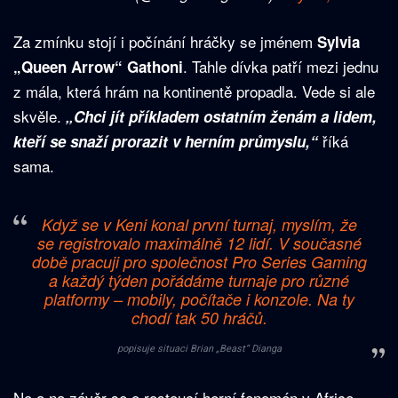
Za zmínku stojí i počínání hráčky se jménem
Sylvia
. Tahle dívka patří mezi jednu
„Queen Arrow“ Gathoni
z mála, která hrám na kontinentě propadla. Vede si ale
skvěle.
„Chci jít příkladem ostatním ženám a lidem,
říká
kteří se snaží prorazit v herním průmyslu,“
sama.
Když se v Keni konal první turnaj, myslím, že
se registrovalo maximálně 12 lidí. V současné
době pracuji pro společnost Pro Series Gaming
a každý týden pořádáme turnaje pro různé
platformy – mobily, počítače i konzole. Na ty
chodí tak 50 hráčů.
popisuje situaci Brian „Beast“ Dianga
No a na závěr se o rostoucí herní fenomén v Africe