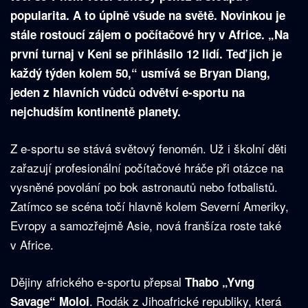
popularita. A to úplně všude na světě. Novinkou je
stále rostoucí zájem o počítačové hry v Africe. „Na
první turnaj v Keni se přihlásilo 12 lidí. Teď jich je
každý týden kolem 50,“ usmívá se Bryan Diang,
jeden z hlavních vůdců odvětví e-sportu na
nejchudším kontinentě planety.
Z e-sportu se stává světový fenomén. Už i školní děti
zařazují profesionální počítačové hráče při otázce na
vysněné povolání po bok astronautů nebo fotbalistů.
Zatímco se scéna točí hlavně kolem Severní Ameriky,
Evropy a samozřejmě Asie, nová franšíza roste také
v Africe.
Dějiny afrického e-sportu přepsal
Thabo „Yvng
. Rodák z Jihoafrické republiky, která
Savage“ Moloi