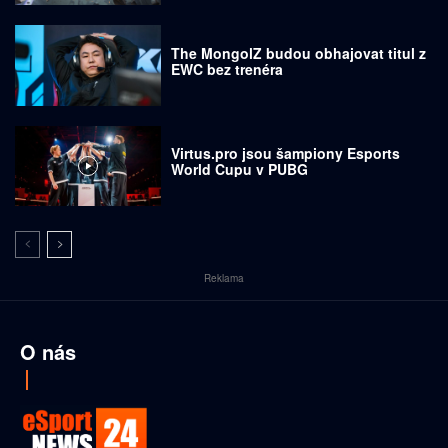
The MongolZ budou obhajovat titul z
EWC bez trenéra
Virtus.pro jsou šampiony Esports
World Cupu v PUBG
Reklama
O nás