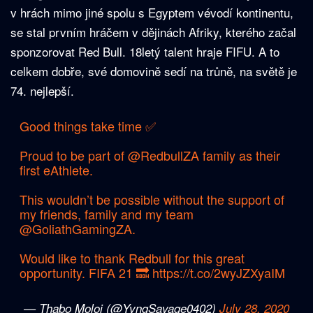
v hrách mimo jiné spolu s Egyptem vévodí kontinentu,
se stal prvním hráčem v dějinách Afriky, kterého začal
sponzorovat Red Bull. 18letý talent hraje FIFU. A to
celkem dobře, své domovině sedí na trůně, na světě je
74. nejlepší.
Good things take time ✅
Proud to be part of
@RedbullZA
family as their
first eAthlete.
This wouldn’t be possible without the support of
my friends, family and my team
@GoliathGamingZA
.
Would like to thank Redbull for this great
opportunity. FIFA 21 🔜
https://t.co/2wyJZXyaIM
— Thabo Moloi (@YvngSavage0402)
July 28, 2020