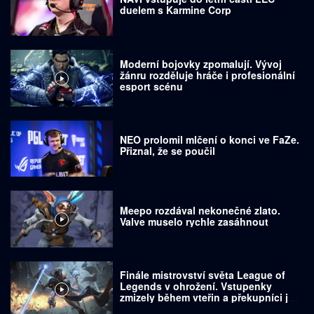
duelem s Karmine Corp
Moderní bojovky zpomalují. Vývoj
žánru rozděluje hráče i profesionální
esport scénu
NEO prolomil mlčení o konci ve FaZe.
Přiznal, že se poučil
Meepo rozdával nekonečné zlato.
Valve muselo rychle zasáhnout
Finále mistrovství světa League of
Legends v ohrožení. Vstupenky
zmizely během vteřin a překupníci je
prodávají za tisíce dolarů