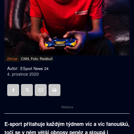
Zdroje:
CNN, Foto: Redbull
Autor:
ESport News 24
4. prosince 2020
Reklama
E-sport přitahuje každým týdnem víc a víc fanoušků,
točí se v něm větší obnosy peněz a stoupá i