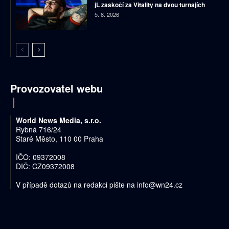
jL zaskočí za Vitality na dvou turnajích
5. 8. 2026
Provozovatel webu
World News Media, s.r.o.
Rybná 716/24
Staré Město, 110 00 Praha
IČO: 09372008
DIČ: CZ09372008
V případě dotazů na redakci pište na
info@wn24.cz